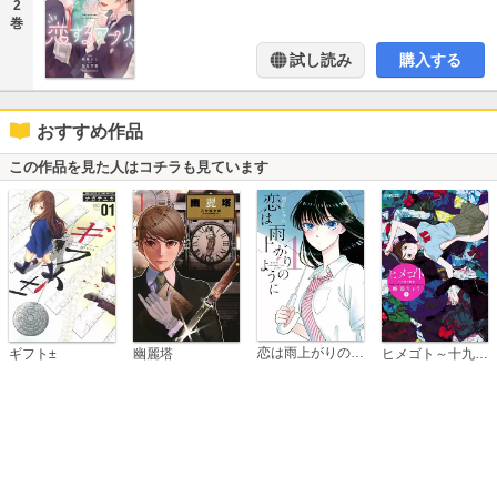
2
巻
試し読み
購入する
おすすめ作品
この作品を見た人はコチラも見ています
恋は雨上がりのように
ギフト±
幽麗塔
ヒメゴト～十九歳の制服～