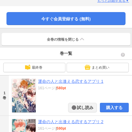
い…!?唐突に交わったふたりの人生は、アプリで見た占い結果をなぞる様に少
もっと詳細を見る▼
しずつ距離を縮めていくのだろうか――。ダル系男子×後輩男子のゆるキュンＢ
Ｌストーリー。
今すぐ会員登録する (無料)
全巻の情報を
閉じる
巻一覧
最終巻
まとめ買い
運命の人と出逢える恋するアプリ 1
161ページ
|
580pt
1
巻
試し読み
購入する
運命の人と出逢える恋するアプリ 2
161ページ
|
590pt