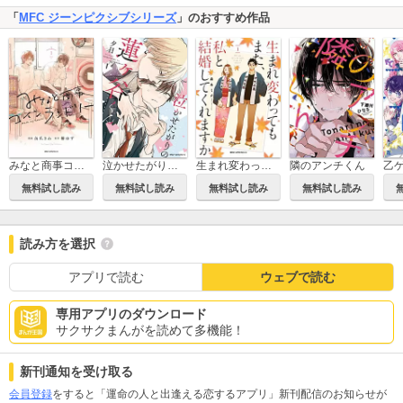
「
MFC ジーンピクシブシリーズ
」のおすすめ作品
みなと商事コインランドリー
泣かせたがりの蓮ヶ谷くん
生まれ変わってもまた、私と結婚してくれますか
隣のアンチくん
無料試し読み
無料試し読み
無料試し読み
無料試し読み
読み方を選択
アプリで読む
ウェブで読む
専用アプリのダウンロード
サクサクまんがを読めて多機能！
新刊通知を受け取る
会員登録
をすると「運命の人と出逢える恋するアプリ」新刊配信のお知らせが