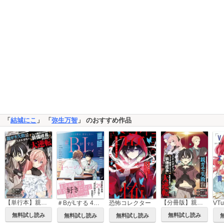
「
結城にこ
」 「
弥生万智
」 のおすすめ作品
【単行本】親ガチャ失敗したけどスキルガチャでフェス限定【装備成長】を引き当て大逆転
【分冊版】親ガチャ失敗したけどスキルガチャでフェス限定【装備成長】を引き当て大逆転
＃BがLする 4ページアンソロジー ～そのとき僕は、恋をした！～
恐怖コレクター
無料試し読み
無料試し読み
無料試し読み
無料試し読み