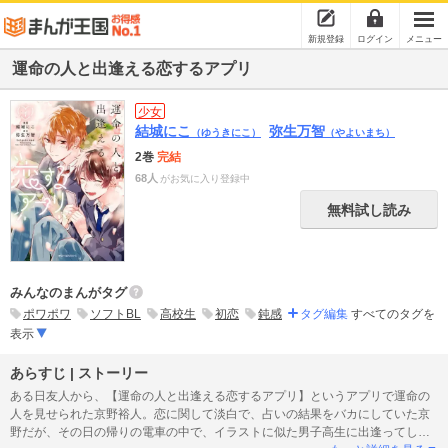
新規登録
ログイン
メニュー
運命の人と出逢える恋するアプリ
少女
結城にこ
弥生万智
（ゆうきにこ）
（やよいまち）
2巻
完結
68人
がお気に入り登録中
無料試し読み
みんなのまんがタグ
ポワポワ
ソフトBL
高校生
初恋
鈍感
タグ編集
すべてのタグを
表示
あらすじ | ストーリー
ある日友人から、【運命の人と出逢える恋するアプリ】というアプリで運命の
人を見せられた京野裕人。恋に関して淡白で、占いの結果をバカにしていた京
野だが、その日の帰りの電車の中で、イラストに似た男子高生に出逢ってしま