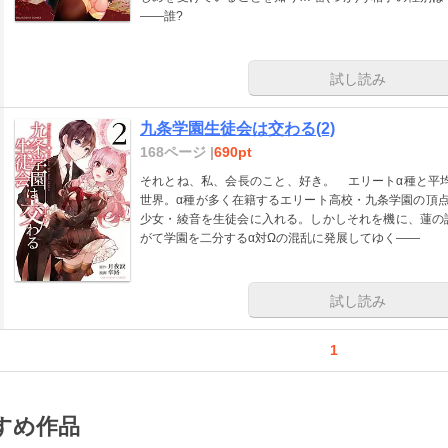
――誰?
試し読み
九条学園生徒会は交わる(2)
168ページ |
690pt
それとね、私、会長のこと、好き。 エリートα種と平
世界。α種が多く在籍するエリート高校・九条学園の頂
少女・綾音を生徒会に入れる。しかしそれを機に、蓮の許
がて学園を二分するα対Ωの混乱に発展してゆく――
試し読み
1
すめ作品