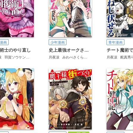
漫画
少年漫画
青年漫画
術士のやり直し
史上最強オークさんの楽しい異世界ハーレムづくり
涙
羽賀ソウケン
しおこんぶ
月夜涙
みわべさくら
月見隆士
月夜涙
舵真秀