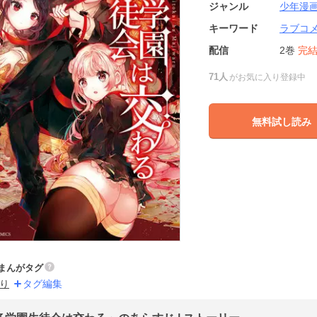
ジャンル
少年漫
キーワード
ラブコ
配信
2巻
完
71人
がお気に入り登録中
無料試し読み
まんがタグ
り
タグ編集