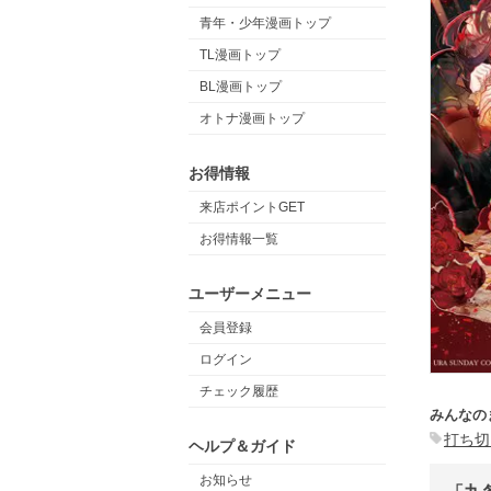
青年・少年漫画トップ
TL漫画トップ
BL漫画トップ
オトナ漫画トップ
お得情報
来店ポイントGET
お得情報一覧
ユーザーメニュー
会員登録
ログイン
チェック履歴
みんなの
打ち切
ヘルプ＆ガイド
お知らせ