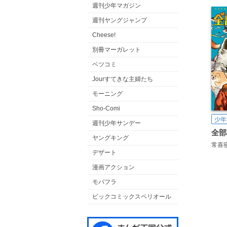
週刊少年マガジン
週刊ヤングジャンプ
Cheese!
別冊マーガレット
ベツコミ
Jourすてきな主婦たち
モーニング
Sho-Comi
少年
週刊少年サンデー
全部
ヤングキング
常喜
デザート
漫画アクション
モバフラ
ビックコミックスペリオール