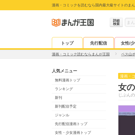
漫画・コミックを読むなら国内最大級サイトのまん
詳細
検索
トップ
先行配信
女性/
漫画・コミック読むならまんが王国
ペス山
人気メニュー
漫画・
無料漫画トップ
女
ランキング
じぶんの
新刊
新刊配信予定
ジャンル
先行配信漫画トップ
女性・少女漫画トップ