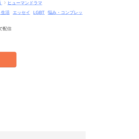
画
ヒューマンドラマ
・生活
エッセイ
LGBT
悩み・コンプレッ
で配信