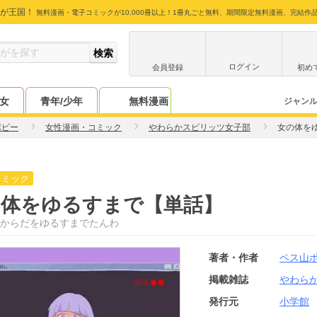
が王国！
無料漫画・電子コミックが10,000冊以上！1冊丸ごと無料、期間限定無料漫画、完結作
ログイン
会員登録
初め
少女
青年/少年
無料漫画
ジャン
ポピー
女性漫画・コミック
やわらかスピリッツ女子部
女の体を
コミック
の体をゆるすまで【単話】
からだをゆるすまでたんわ
著者・作者
ペス山
掲載雑誌
やわら
発行元
小学館