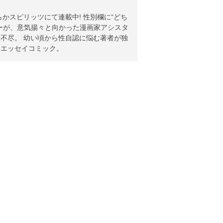
かスピリッツにて連載中! 性別欄に“どち
ーが、意気揚々と向かった漫画家アシスタ
不尽。 幼い頃から性自認に悩む著者が独
くエッセイコミック。
まとめ買い
ペス山ポピー、やわらかスピリッツにて連載中! 性
トランスジェンダーのペス山ポピーが、意気揚々と
それはパワハラ、セクハラなどに始まる世の理不
な社会問題に切り込みながら、自身の体をゆるせる