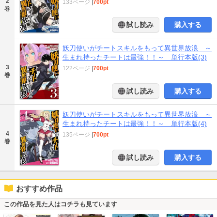
2
133ページ
|
700pt
巻
試し読み
購入する
妖刀使いがチートスキルをもって異世界放浪 ～
生まれ持ったチートは最強！！～ 単行本版(3)
3
122ページ
|
700pt
巻
試し読み
購入する
妖刀使いがチートスキルをもって異世界放浪 ～
生まれ持ったチートは最強！！～ 単行本版(4)
4
135ページ
|
700pt
巻
試し読み
購入する
おすすめ作品
この作品を見た人はコチラも見ています