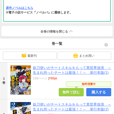
原作ノベルはこちら
※電子小説サービス『ノベルバ』に遷移します。
全巻の情報を
閉じる
巻一覧
最新刊
まとめ買い
妖刀使いがチートスキルをもって異世界放浪 ～
生まれ持ったチートは最強！！～ 単行本版(1)
159ページ
|
700pt
1
巻
無料増量中
無料で読む
購入する
妖刀使いがチートスキルをもって異世界放浪 ～
生まれ持ったチートは最強！！～ 単行本版(2)