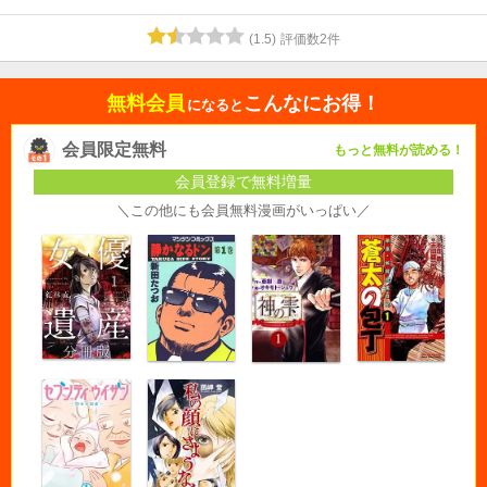
(
1.5
)
評価数
2
件
無料会員
こんなにお得！
になると
会員限定無料
もっと無料が読める！
会員登録で無料増量
＼この他にも会員無料漫画がいっぱい／