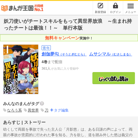
新規登録
ログイン
メニュー
妖刀使いがチートスキルをもって異世界放浪 ～生まれ持
ったチートは最強！！～ 単行本版
無料キャンペーン
実施中！
青年
創伽夢勾
ムサシマル
（そうとぎむとら）
（むさしまる）
4巻
まで配信
361人
がお気に入り登録中
みんなのまんがタグ
なろう系
異世界
刀
タグ編集
あらすじ | ストーリー
幼くして両親を事故で失った主人公「月影悠」は、ある日謎の声によって、両
親の事故が意図的に行われた事を知る。力を欲し、道を踏み外した悠は義父の