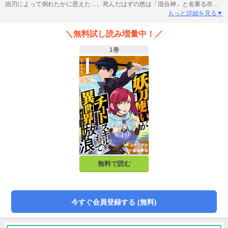
凶刃によって倒れたかに思えた…。死んだはずの悠は「混合神」と名乗る存在
から異世界への転移を強要され、謎の声《黙示録》と自分を貫いた妖刀《天叢
もっと詳細を見る▼
雲剣》とを携え、剣と魔法の異世界を旅する事に。自分や両親、そしてこの世
界の“謎”を解き明かす為、様々なチートを駆使した、悠の冒険が始まる…!!!
＼無料試し読み増量中！／
1巻
無料で読む
今すぐ会員登録する (無料)