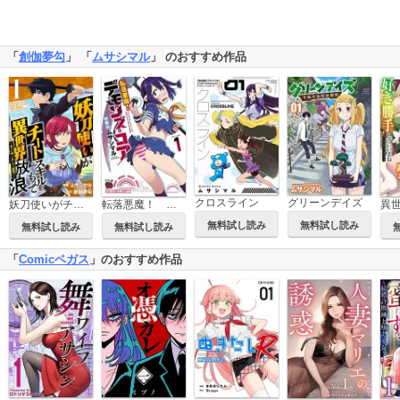
「
創伽夢勾
」 「
ムサシマル
」 のおすすめ作品
クロスライン
グリーンデイズ
妖刀使いがチートスキルをもって異世界放浪 ～生まれ持ったチートは最強！！～
転落悪魔！ デモンズ・コア
無料試し読み
無料試し読み
無料試し読み
無料試し読み
「
Comicベガス
」のおすすめ作品