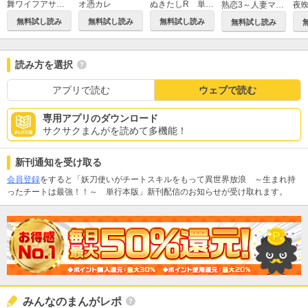
舞ワイフアサシン
オ憑カレ
ぬきたしR 単行本版
熟恋3～人妻マリエの誘惑～
無料試し読み
無料試し読み
無料試し読み
無料試し読み
読み方を選択
アプリで読む
ウェブで読む
専用アプリのダウンロード
サクサクまんがを読めて多機能！
新刊通知を受け取る
会員登録
をすると「妖刀使いがチートスキルをもって異世界放浪 ～生まれ持
ったチートは最強！！～ 単行本版」新刊配信のお知らせが受け取れます。
みんなのまんがレポ