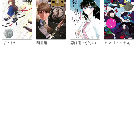
恋は雨上がりのように
ギフト±
幽麗塔
ヒメゴト～十九歳の制服～