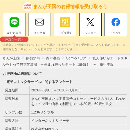
まんが王国のお得情報を受け取ろう
友だち追加
メルマガ
アプリ通知
フォロー
いいね
限定クーポン
※通知する情報およびタイミングが異なりますので、併せて受け取ることをお勧めします。 ※
通知をしないキャンペーンもあります。ご了承ください。
まんが王国
創伽夢勾
青年漫画
Comicベガス
妖刀使いがチートスキ
ルをもって異世界放浪 ～生まれ持ったチートは最強！！～ 単行本版
お得感No.1表記について
「電子コミックサービスに関するアンケート」
調査期間
2026年3月6日～2026年3月18日
調査対象
まんが王国または主要電子コミックサービスのうちいずれか
をメイン且つ有料で利用している20歳～69歳の男女
サンプル数
1,236サンプル
調査方法
インターネットリサーチ
調査委託先
株式会社MARCS