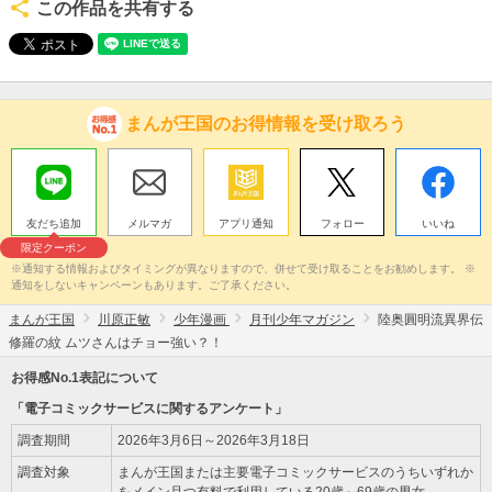
この作品を共有する
まんが王国のお得情報を受け取ろう
友だち追加
メルマガ
アプリ通知
フォロー
いいね
限定クーポン
※通知する情報およびタイミングが異なりますので、併せて受け取ることをお勧めします。 ※
通知をしないキャンペーンもあります。ご了承ください。
まんが王国
川原正敏
少年漫画
月刊少年マガジン
陸奥圓明流異界伝
修羅の紋 ムツさんはチョー強い？！
お得感No.1表記について
「電子コミックサービスに関するアンケート」
調査期間
2026年3月6日～2026年3月18日
調査対象
まんが王国または主要電子コミックサービスのうちいずれか
をメイン且つ有料で利用している20歳～69歳の男女