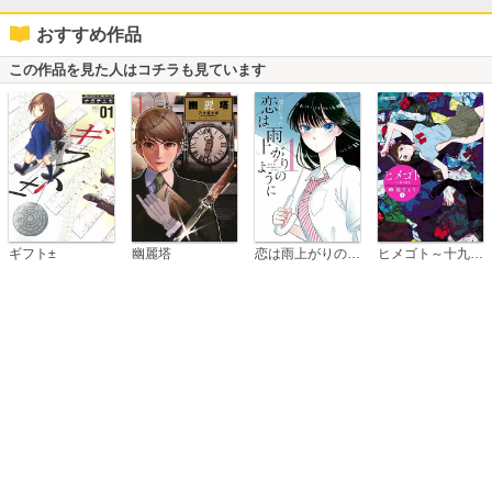
おすすめ作品
この作品を見た人はコチラも見ています
恋は雨上がりのように
ギフト±
幽麗塔
ヒメゴト～十九歳の制服～