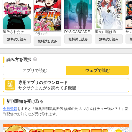
追放されたチート付与魔術師は気ままなセカンドライフを謳歌する。 ～俺は武器だけじゃなく、あらゆるものに『強化ポイント』を付与できるし、俺の意思でいつでも効果を解除できるけど、残った人たち大丈夫？～
DYS CASCADE
聖女に嘘は通じない
サ
ドラハチ
無料試し読み
無料試し読み
無料試し読み
無料試し読み
読み方を選択
アプリで読む
ウェブで読む
専用アプリのダウンロード
サクサクまんがを読めて多機能！
新刊通知を受け取る
会員登録
をすると「陸奥圓明流異界伝 修羅の紋 ムツさんはチョー強い？！」新
刊配信のお知らせが受け取れます。