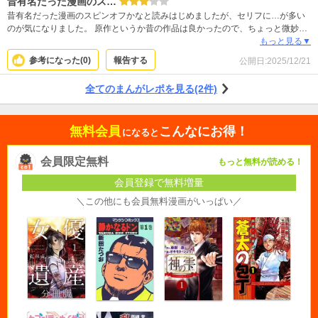
昔有名だった漫画のス…
昔有名だった漫画のスピンオフかなと読みはじめましたが、セリフに…が多い
のが気になりました。 原作というか昔の作品は良かったので、ちょっと微妙で
すが何となく読み進めていくと可愛いキャラもいて悪くはないかなと思いま
もっと見る▼
す。
参考になった(
0
)
報告する
公開日:
2025/12/21
全てのまんがレポを見る(2件)
無料会員
こんなにお得！
になると
会員限定無料
もっと無料が読める！
会員登録で無料増量
＼この他にも会員無料漫画がいっぱい／