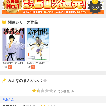
関連シリーズ作品
修羅の門 第弐門
修羅の門 異伝 ふでかげ
18巻
完
8巻
完
みんなのまんがレポ
(
1.7
)
評価数
3
件
りあさん