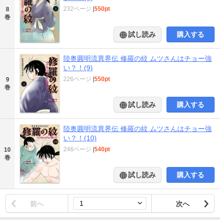
232ページ
|
550pt
8
巻
試し読み
購入する
陸奥圓明流異界伝 修羅の紋 ムツさんはチョー強
い？！(9)
226ページ
|
550pt
9
巻
試し読み
購入する
陸奥圓明流異界伝 修羅の紋 ムツさんはチョー強
い？！(10)
246ページ
|
540pt
10
巻
試し読み
購入する
前へ
次へ