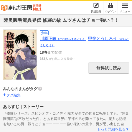
新規登録
ログイン
メニュー
陸奥圓明流異界伝 修羅の紋 ムツさんはチョー強い？！
少年
川原正敏
甲斐とうしろう
（かわはらまさとし）
（かいと
うしろう）
18巻
まで配信
163人
がお気に入り登録中
無料試し読み
みんなのまんがタグ
タグ編集
あらすじ | ストーリー
『修羅シリーズ』スピンオフ・コメディ!魔力が全ての世界に転生しても、”陸奥
圓明流”は不敗だった件。とある異世界に半裸の男が降ってきた‥。魔力も記憶
も無いこの男、戦うとチョーーーーーー強い!戦いの最中、男が思い出した自ら
の名‥‥それは「陸奥」!
もっと詳細を見る▼