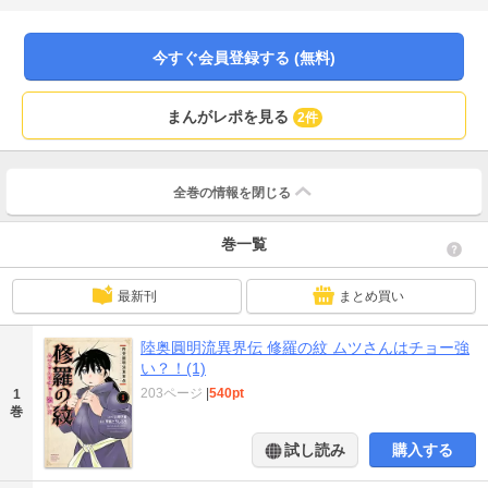
今すぐ会員登録する (無料)
まんがレポを見る
2件
全巻の情報を
閉じる
巻一覧
最新刊
まとめ買い
陸奥圓明流異界伝 修羅の紋 ムツさんはチョー強
い？！(1)
203ページ
|
540pt
1
巻
試し読み
購入する