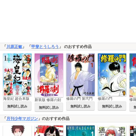
「
川原正敏
」 「
甲斐とうしろう
」 のおすすめ作品
修羅の門 第弐門
修羅の門
海皇紀 超合本版
新装版 修羅の刻
無料試し読み
無料試し読み
無料試し読み
無料試し読み
「
月刊少年マガジン
」のおすすめ作品