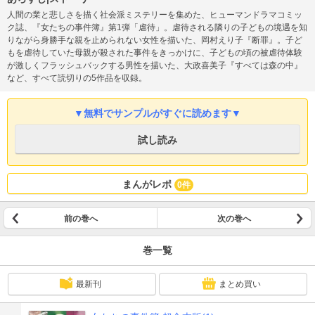
人間の業と悲しさを描く社会派ミステリーを集めた、ヒューマンドラマコミッ
ク誌、『女たちの事件簿』第1弾「虐待」。虐待される隣りの子どもの境遇を知
りながら身勝手な親を止められない女性を描いた、岡村えり子『断罪』。子ど
もを虐待していた母親が殺された事件をきっかけに、子どもの頃の被虐待体験
が激しくフラッシュバックする男性を描いた、大政喜美子『すべては森の中』
など、すべて読切りの5作品を収録。
▼無料でサンプルがすぐに読めます▼
試し読み
まんがレポ
0件
前の巻へ
次の巻へ
巻一覧
最新刊
まとめ買い