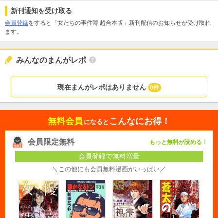
新刊通知を受け取る
会員登録
をすると「女たちの事件簿 超合本版」新刊配信のお知らせが受け取れ
ます。
みんなのまんがレポ
現在まんがレポはありません
0件
無料会員
こんなにお得！
になると
会員限定無料
もっと無料が読める！
会員登録で無料増量
＼この他にも会員無料漫画がいっぱい／