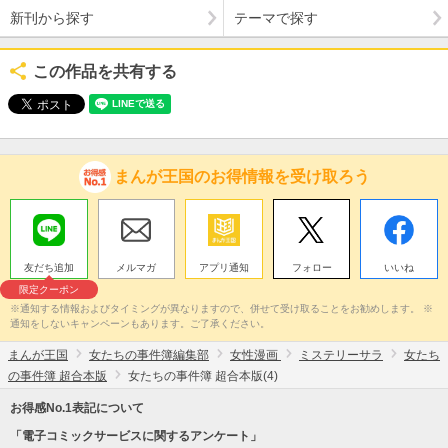
新刊から探す
テーマで探す
この作品を共有する
まんが王国のお得情報を受け取ろう
友だち追加
メルマガ
アプリ通知
フォロー
いいね
限定クーポン
※通知する情報およびタイミングが異なりますので、併せて受け取ることをお勧めします。 ※
通知をしないキャンペーンもあります。ご了承ください。
まんが王国
女たちの事件簿編集部
女性漫画
ミステリーサラ
女たち
の事件簿 超合本版
女たちの事件簿 超合本版(4)
お得感No.1表記について
「電子コミックサービスに関するアンケート」