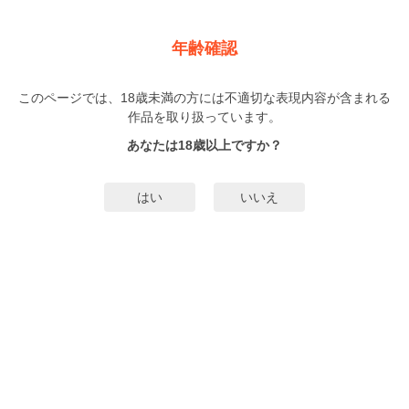
新規登録
ログイン
メニュー
年齢確認
真昼の悪戯
このページでは、18歳未満の方には不適切な表現内容が含まれる
BL
作品を取り扱っています。
天野瑰
（あまのかい）
1巻
完結
あなたは18歳以上ですか？
1人
がお気に入り登録中
無料試し読み
はい
いいえ
みんなのまんがタグ
タグ編集
あらすじ | ストーリー
刑事・戸梶は、大好きな相棒の右京と張り込み中。隣で仮眠してる右京にモン
モンしちゃって、仕事中なのにイケナイ妄想が大暴走!? する表題作ほか、イケ
メン市役所職員・超不良国会議員・セクハラ刑事達が公共の利益とアナタの
為、恋に職務に専念します! 大量描き下ろしと国家級エロスであなたも公務員天
もっと詳細を見る▼