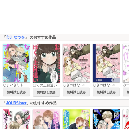
「
市川なつを
」 のおすすめ作品
なまいきリトルプリンス 分冊版
むぎのはな～shared life is beautiful～
むぎのはな～shared life is beautiful～【分冊版】
ぼくの上目遣い
無料試し読み
無料試し読み
無料試し読み
無料試し読み
「
JOURSister
」のおすすめ作品