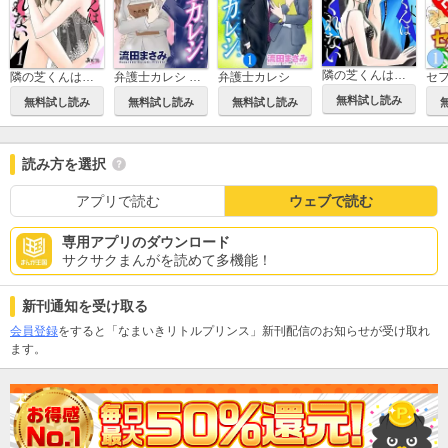
隣の芝くんは見せてくれない 分冊版
弁護士カレシ
隣の芝くんは見せてくれない
弁護士カレシ 分冊版
無料試し読み
無料試し読み
無料試し読み
無料試し読み
読み方を選択
アプリで読む
ウェブで読む
専用アプリのダウンロード
サクサクまんがを読めて多機能！
新刊通知を受け取る
会員登録
をすると「なまいきリトルプリンス」新刊配信のお知らせが受け取れ
ます。