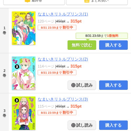
最終巻
まとめ買い
なまいきリトルプリンス(1)
315pt
120ページ
|
450pt
→
割引中
1
8/31 23:59まで
巻
8/31 23:59
まで
1冊無料
無料で読む
購入する
なまいきリトルプリンス(2)
315pt
114ページ
|
450pt
→
2
割引中
8/31 23:59まで
巻
試し読み
購入する
なまいきリトルプリンス(3)
315pt
115ページ
|
450pt
→
3
割引中
8/31 23:59まで
巻
試し読み
購入する