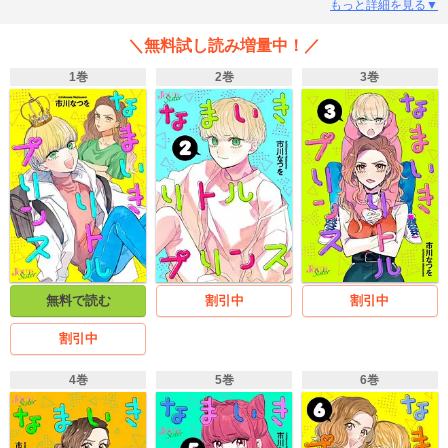
されて、私の生活一体どうなっちゃうの!?『マイナス温度のセレナーデ』の作
もっと詳細を見る▼
者が贈る、純情ギャル×生意気ショタのドタバタラブコメ開幕!
＼無料試し読み増量中！／
1巻
2巻
3巻
無料で読む
割引中
割引中
割引中
4巻
5巻
6巻