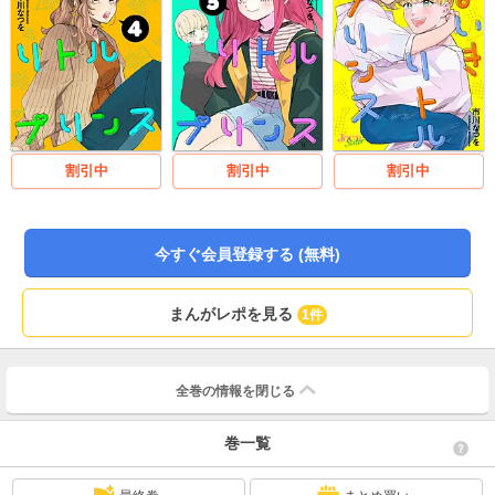
割引中
割引中
割引中
今すぐ会員登録する (無料)
まんがレポを見る
1件
全巻の情報を
閉じる
巻一覧