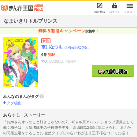
新規登録
ログイン
メニュー
なまいきリトルプリンス
無料＆割引キャンペーン
実施中！
女性
市川なつを
（いちかわなつを）
6巻
完結
95人
がお気に入り登録中
みんなのまんがタグ
タグ編集
あらすじ | ストーリー
「お姉さんオレのこと好きじゃないの?」ギャル系アパレルショップ店員として
働く梅子は、人気沸騰中の子役兼モデル・永四郎(12歳)に気に入られ、まさか
の同居生活をすることに!全然タイプじゃないわがまま王子様なコドモに振り回