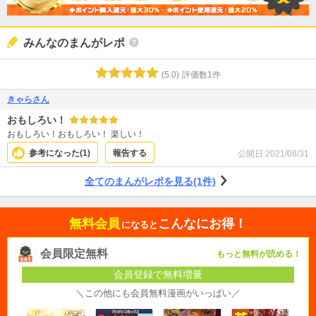
みんなのまんがレポ
(
5.0
)
評価数
1
件
きゃらさん
おもしろい！
おもしろい！おもしろい！ 楽しい！
参考になった(
1
)
報告する
公開日:
2021/08/31
全てのまんがレポを見る(1件)
無料会員
こんなにお得！
になると
会員限定無料
もっと無料が読める！
会員登録で無料増量
＼この他にも会員無料漫画がいっぱい／