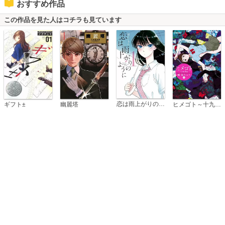
おすすめ作品
この作品を見た人はコチラも見ています
恋は雨上がりのように
ギフト±
幽麗塔
ヒメゴト～十九歳の制服～