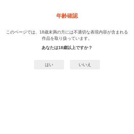
新規登録
ログイン
メニュー
年齢確認
黒×恋【SS付き電子限定版】
このページでは、18歳未満の方には不適切な表現内容が含まれる
BL
作品を取り扱っています。
高城リョウ
（たかぎりょう）
1巻
完結
あなたは18歳以上ですか？
80人
がお気に入り登録中
無料試し読み
はい
いいえ
みんなのまんがタグ
タグ編集
あらすじ | ストーリー
【電子限定版】「Char＠ VOL.14」に掲載された、描き下ろし番外編「色×
恋」収録。●超イケメンやもめ男×双子男子のLOVEトラップ!! 保育園でお手伝
いをする大学生・青（あお）が密かに想うのは、いつも優しく接してくれる園
児の父親・黒世（くろせ）。男性恐怖症でウブな青は、見つめるだけで精一
もっと詳細を見る▼