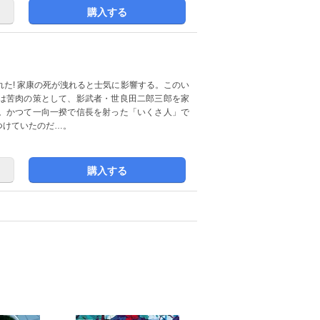
購入する
た! 家康の死が洩れると士気に影響する。このい
は苦肉の策として、影武者・世良田二郎三郎を家
。かつて一向一揆で信長を射った「いくさ人」で
つけていたのだ…。
購入する