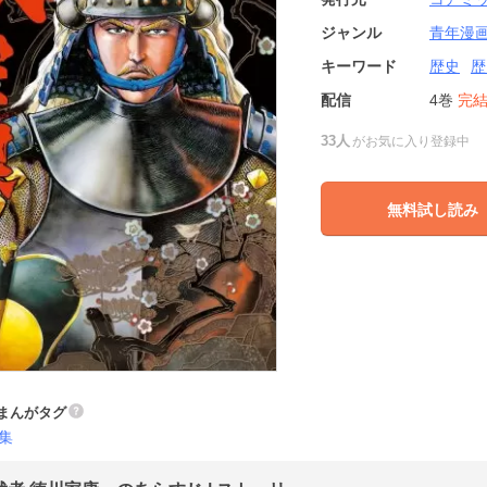
ジャンル
青年漫
キーワード
歴史
歴
配信
4巻
完
33人
がお気に入り登録中
無料試し読み
まんがタグ
集