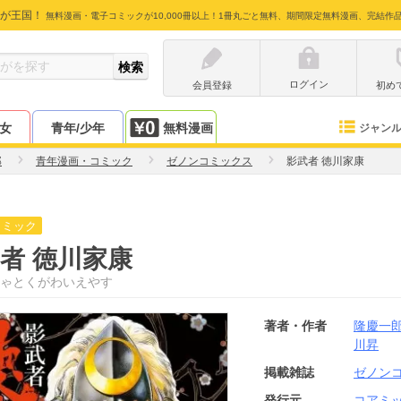
が王国！
無料漫画・電子コミックが10,000冊以上！1冊丸ごと無料、期間限定無料漫画、完結作
ログイン
会員登録
初め
少女
青年/少年
無料漫画
ジャン
郎
青年漫画・コミック
ゼノンコミックス
影武者 徳川家康
コミック
者 徳川家康
ゃとくがわいえやす
著者・作者
隆慶一
川昇
掲載雑誌
ゼノン
発行元
コアミ