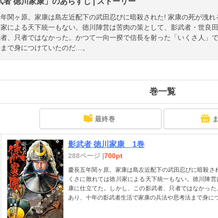
武者 徳川家康」のあらすじ | ストーリー
年関ヶ原。家康は島左近配下の武田忍びに暗殺された! 家康の死が洩
川家による天下統一もない。徳川陣営は苦肉の策として、影武者・世良
武者、只者ではなかった。かつて一向一揆で信長を射った「いくさ人」
法まで身につけていたのだ…。
巻一覧
最終巻
影武者 徳川家康 1巻
288ページ |
700pt
慶長五年関ヶ原。家康は島左近配下の武田忍びに暗殺され
くさに敗れては徳川家による天下統一もない。徳川陣営
康に仕立てた。しかし、この影武者、只者ではなかった
あり、十年の影武者生活で家康の兵法や思考法まで身に