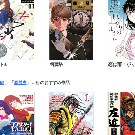
ト±
幽麗塔
郎
」 「
原哲夫
」
のおすすめ作品
…他