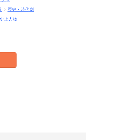
画
歴史・時代劇
史上人物
結