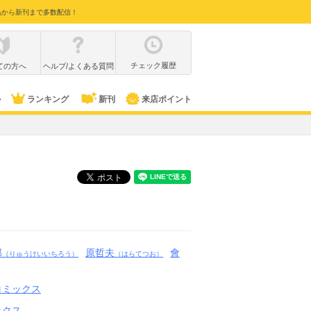
品から新刊まで多数配信！
チェック履歴
ての方へ
ヘルプ/よくある質問
ル
ランキング
新刊
来店ポイント
郎
原哲夫
會
（りゅうけいいちろう）
（はらてつお）
コミックス
ックス