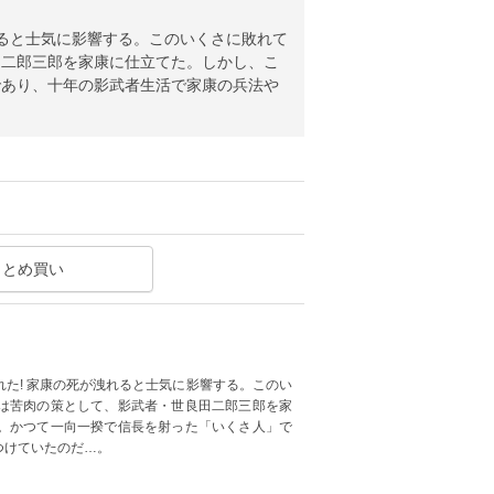
れると士気に影響する。このいくさに敗れて
田二郎三郎を家康に仕立てた。しかし、こ
であり、十年の影武者生活で家康の兵法や
まとめ買い
た! 家康の死が洩れると士気に影響する。このい
は苦肉の策として、影武者・世良田二郎三郎を家
。かつて一向一揆で信長を射った「いくさ人」で
つけていたのだ…。