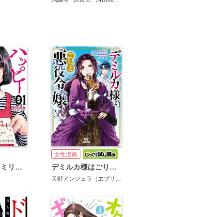
女性漫画
ハッピーファミリー 復讐のレンタルお母さん
デミルカ様はごりつよ悪役令嬢 メンタル最強お嬢様は王子からの婚約破棄をぶっ潰します！
天野アンジェラ（エブリスタ）
鳩井文