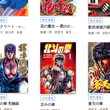
青年漫画
漫画
青年漫画
花の慶次 ―雲のかなたに―
コンクリート・レボルティオ 超人幻想 外伝 魔法少女天下御免！
隆慶一郎
原哲夫
麻生未央
ES
會川昇
名護ムツキ
鐘弘亜樹
いとうのいぢ
隆慶一郎
原哲
漫画
青年漫画
少年漫画
の拳 究極版
蒼天の拳
北斗の拳
尊
原哲夫
原哲夫
武論尊