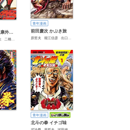
青年漫画
前田慶次 かぶき旅
影武者徳川家康外伝 左近 戦国風雲録
原哲夫
堀江信彦
出口真人
夫
二橋進吾
青年漫画
北斗の拳 イチゴ味
武論尊
原哲夫
河田雄志
行徒妹