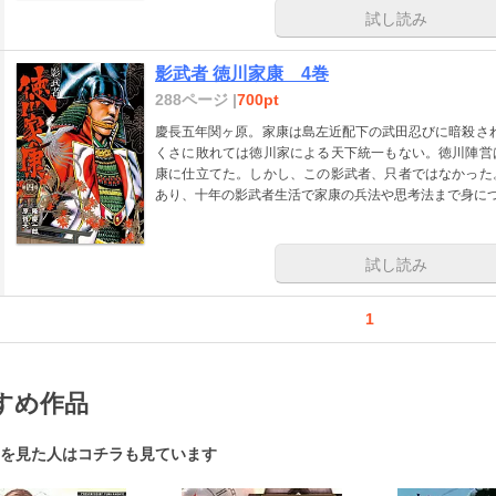
試し読み
影武者 徳川家康 4巻
288ページ |
700pt
慶長五年関ヶ原。家康は島左近配下の武田忍びに暗殺され
くさに敗れては徳川家による天下統一もない。徳川陣営
康に仕立てた。しかし、この影武者、只者ではなかった
あり、十年の影武者生活で家康の兵法や思考法まで身に
試し読み
1
すめ作品
を見た人はコチラも見ています