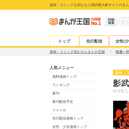
漫画・コミックを読むなら国内最大級サイトのまん
詳細
検索
トップ
先行配信
女性/
漫画・コミック読むならまんが王国
隆慶一
人気メニュー
漫画・
無料漫画トップ
影武
ランキング
かげむし
新刊
新刊配信予定
ジャンル
先行配信漫画トップ
女性・少女漫画トップ