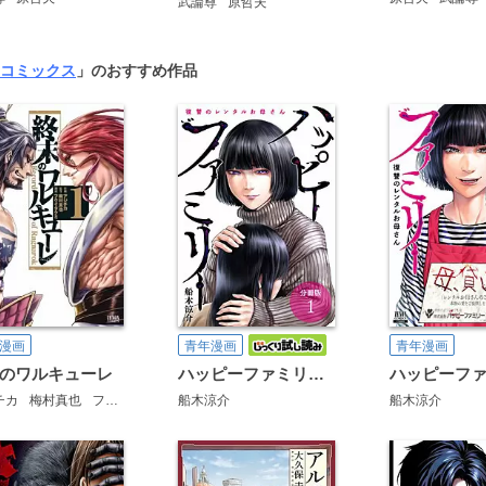
武論尊
原哲夫
コミックス
」のおすすめ作品
漫画
青年漫画
青年漫画
のワルキューレ
ハッピーファミリー 復讐のレンタルお母さん 分冊版
チカ
梅村真也
フクイタクミ
船木涼介
船木涼介