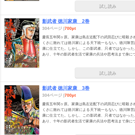
試し読み
影武者 徳川家康 2巻
304ページ |
700pt
慶長五年関ヶ原。家康は島左近配下の武田忍びに暗殺され
くさに敗れては徳川家による天下統一もない。徳川陣営
康に仕立てた。しかし、この影武者、只者ではなかった
あり、十年の影武者生活で家康の兵法や思考法まで身に
試し読み
影武者 徳川家康 3巻
304ページ |
700pt
慶長五年関ヶ原。家康は島左近配下の武田忍びに暗殺され
くさに敗れては徳川家による天下統一もない。徳川陣営
康に仕立てた。しかし、この影武者、只者ではなかった
あり、十年の影武者生活で家康の兵法や思考法まで身に