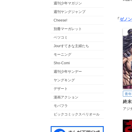
週刊少年マガジン
週刊ヤングジャンプ
「
ゼノン
Cheese!
別冊マーガレット
ベツコミ
Jourすてきな主婦たち
モーニング
Sho-Comi
週刊少年サンデー
ヤングキング
デザート
青年
漫画アクション
終末
モバフラ
アジ
ビックコミックスペリオール