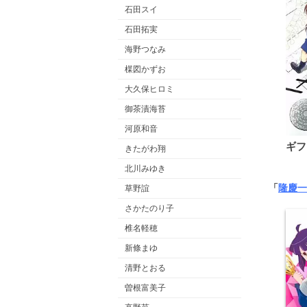
石田スイ
石田拓実
海野つなみ
楳図かずお
大久保ヒロミ
御茶漬海苔
河原和音
ギフ
きたがわ翔
北川みゆき
「
隆慶一
草野誼
さかたのり子
椎名軽穂
新條まゆ
清野とおる
曽根富美子