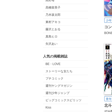
高野苺
高橋留美子
乃木坂太郎
少年
東村アキコ
藤沢とおる
BON
真島ヒロ
矢沢あい
人気の掲載雑誌
BE・LOVE
ストーリーな女たち
プチコミック
週刊ヤングマガジン
週刊少年ジャンプ
青年
ビッグコミックスピリッツ
北斗
Kiss
武論