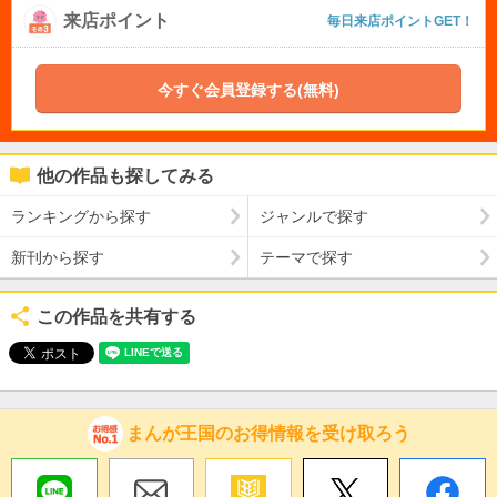
来店ポイント
毎日来店ポイントGET！
今すぐ会員登録する(無料)
他の作品も探してみる
ランキングから探す
ジャンルで探す
新刊から探す
テーマで探す
この作品を共有する
まんが王国のお得情報を受け取ろう