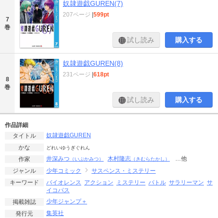
奴隷遊戯GUREN(7)
207ページ
|
599pt
7
巻
試し読み
購入する
奴隷遊戯GUREN(8)
231ページ
|
618pt
8
巻
試し読み
購入する
作品詳細
奴隷遊戯GUREN
タイトル
かな
どれいゆうぎぐれん
井深みつ
木村隆志
…他
作家
（いぶかみつ）
（きむらたかし）
少年コミック
サスペンス・ミステリー
ジャンル
バイオレンス
アクション
ミステリー
バトル
サラリーマン
サ
キーワード
イコパス
少年ジャンプ＋
掲載雑誌
集英社
発行元