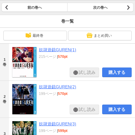
前の巻へ
次の巻へ
巻一覧
最終巻
まとめ買い
奴隷遊戯GUREN(1)
215ページ
|
570pt
1
巻
試し読み
購入する
奴隷遊戯GUREN(2)
199ページ
|
570pt
2
巻
試し読み
購入する
奴隷遊戯GUREN(3)
199ページ
|
599pt
3