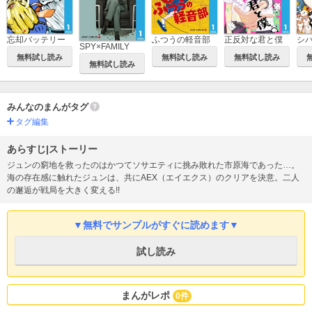
忘却バッテリー
ふつうの軽音部
正反対な君と僕
シ
SPY×FAMILY
無料試し読み
無料試し読み
無料試し読み
無料試し読み
みんなのまんがタグ
タグ編集
あらすじ|ストーリー
ジュンの窮地を救ったのはかつてソサエティに挑み敗れた市原海であった…。
海の存在感に触れたジュンは、共にAEX（エイエクス）のクリアを決意。二人
の邂逅が戦局を大きく変える!!
▼無料でサンプルがすぐに読めます▼
試し読み
まんがレポ
0件