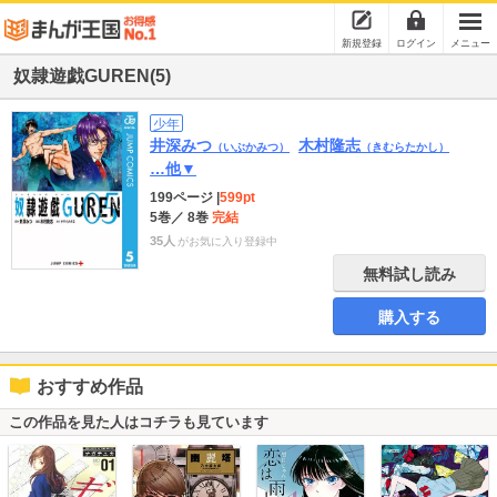
新規登録
ログイン
メニュー
奴隷遊戯GUREN(5)
少年
井深みつ
木村隆志
（いぶかみつ）
（きむらたかし）
…他▼
199ページ
|
599pt
5巻
／ 8巻
完結
35人
がお気に入り登録中
無料試し読み
購入する
おすすめ作品
この作品を見た人はコチラも見ています