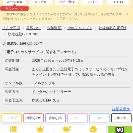
友だち追加
メルマガ
アプリ通知
フォロー
いいね
限定クーポン
※通知する情報およびタイミングが異なりますので、併せて受け取ることをお勧めします。 ※
通知をしないキャンペーンもあります。ご了承ください。
まんが王国
井深みつ
少年漫画
少年ジャンプ＋
奴隷遊戯GUREN
奴隷遊戯GUREN(5)
お得感No.1表記について
「電子コミックサービスに関するアンケート」
調査期間
2026年3月6日～2026年3月18日
調査対象
まんが王国または主要電子コミックサービスのうちいずれか
をメイン且つ有料で利用している20歳～69歳の男女
サンプル数
1,236サンプル
調査方法
インターネットリサーチ
調査委託先
株式会社MARCS
詳細表示▼
トップ
女性/少女
青年/少年
TL
BL
オトナ