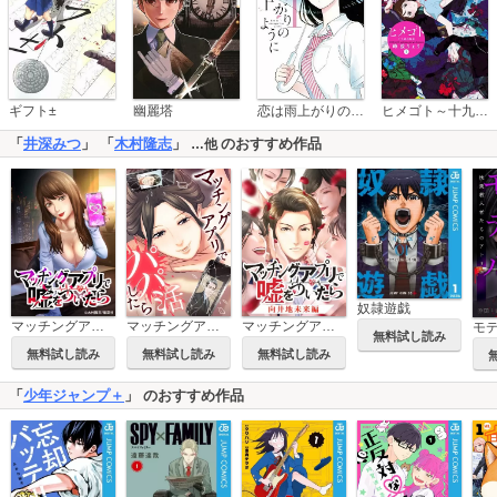
恋は雨上がりのように
ギフト±
幽麗塔
ヒメゴト～十九歳の制服～
「
井深みつ
」 「
木村隆志
」
のおすすめ作品
…他
奴隷遊戯
マッチングアプリで嘘をついたら
マッチングアプリでパパ活したら
マッチングアプリで嘘をついたら～向井地未来編～
無料試し読み
無料試し読み
無料試し読み
無料試し読み
「
少年ジャンプ＋
」 のおすすめ作品