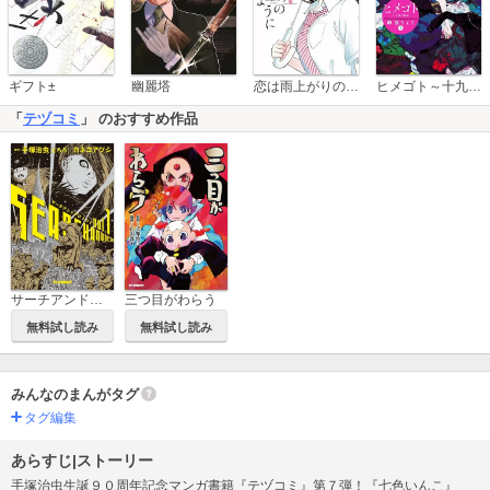
恋は雨上がりのように
ギフト±
幽麗塔
ヒメゴト～十九歳の制服～
「
テヅコミ
」 のおすすめ作品
サーチアンドデストロイ
三つ目がわらう
無料試し読み
無料試し読み
みんなのまんがタグ
タグ編集
あらすじ|ストーリー
手塚治虫生誕９０周年記念マンガ書籍『テヅコミ』第７弾！『七色いんこ』