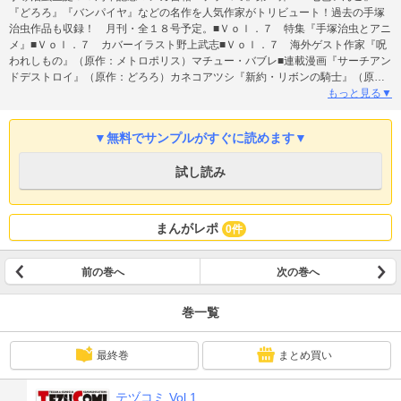
『どろろ』『バンパイヤ』などの名作を人気作家がトリビュート！過去の手塚
治虫作品も収録！ 月刊・全１８号予定。■Ｖｏｌ．７ 特集『手塚治虫とアニ
メ』■Ｖｏｌ．７ カバーイラスト野上武志■Ｖｏｌ．７ 海外ゲスト作家『呪
われしもの』（原作：メトロポリス）マチュー・バブレ■連載漫画『サーチアン
ドデストロイ』（原作：どろろ）カネコアツシ『新約・リボンの騎士』（原
作：リボンの騎士）武礼堂［村正みかど・宮本ろば・はまむらとしきり］『Ｈ
もっと見る▼
ｅｉＳｅｉ七色いんこ』（原作：七色いんこ）石田敦子『京獣物語』（原作：
バンパイヤ）ボクテンゴウ『亜夜子』（原作：奇子）九部玖凛『とらわれのエ
▼無料でサンプルがすぐに読めます▼
デン プライム・ローズ』（原作：プライム・ローズ）蒼一郎『懊悩！ マモ
ルくん』（原作：マグマ大使）しりあがり寿『治虫の国のアリス』上野顕太郎
試し読み
『グルグルギューン』史群アル仙『和田ラヂヲの火の鳥』（原作：火の鳥）和
田ラヂヲ『おヒゲシリーズ』山田参助『チョコっとドラキュラ』（原作：ド
ン・ドラキュラ）えのきづ■連載小説『青いリボンと銀の髪』（原作：リボンの
騎士）小説：古瀬風 イラスト：高梨りんご■対談企画『ラララのお茶の間』手
まんがレポ
0件
塚るみ子イラスト：つのがい■コラム『マンガの神様が教えてくれたこと。』堀
江貴文◆毎号Ｂ５のビッグサイズで手塚治虫の名作を再掲載！『フィルムは生
きている』『ブラック・ジャック』より「動けソロモン」『ガチャボイ一代
前の巻へ
次の巻へ
記』
巻一覧
最終巻
まとめ買い
テヅコミ Vol.1