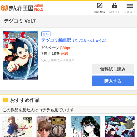
新規登録
ログイン
メニュー
テヅコミ Vol.7
青年
テヅコミ編集部
（てづこみへんしゅうぶ）
396ページ
|
880pt
7巻
／ 18巻
完結
5人
がお気に入り登録中
無料試し読み
購入する
おすすめ作品
この作品を見た人はコチラも見ています