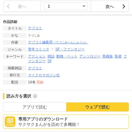
前へ
次へ
作品詳細
テヅコミ
タイトル
かな
てづこみ
テヅコミ編集部
作家
（てづこみへんしゅうぶ）
青年コミック
SF・ファンタジー
ジャンル
アクション
雑誌
動物・ペット
アンソロジー
異種族
医者
フ
キーワード
ァンタジー
SF
テヅコミ
掲載雑誌
マイクロマガジン社
発行元
18巻
完結
配信
読み方を選択
アプリで読む
ウェブで読む
専用アプリのダウンロード
サクサクまんがを読めて多機能！