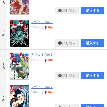
巻
試し読み
購入する
テヅコミ Vol.5
452ページ
|
880pt
5
巻
試し読み
購入する
テヅコミ Vol.6
464ページ
|
880pt
6
巻
試し読み
購入する
テヅコミ Vol.7
396ページ
|
880pt
7
巻