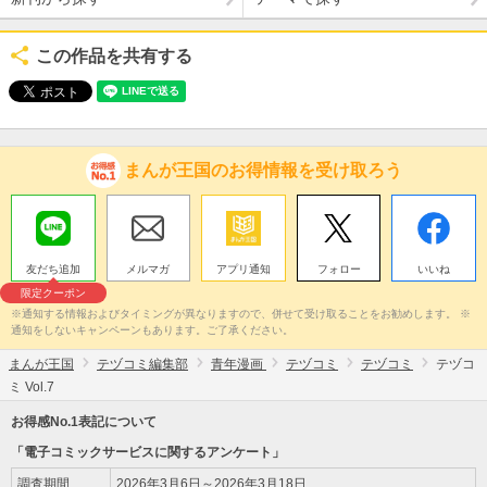
この作品を共有する
まんが王国のお得情報を受け取ろう
友だち追加
メルマガ
アプリ通知
フォロー
いいね
限定クーポン
※通知する情報およびタイミングが異なりますので、併せて受け取ることをお勧めします。 ※
通知をしないキャンペーンもあります。ご了承ください。
まんが王国
テヅコミ編集部
青年漫画
テヅコミ
テヅコミ
テヅコ
ミ Vol.7
お得感No.1表記について
「電子コミックサービスに関するアンケート」
調査期間
2026年3月6日～2026年3月18日