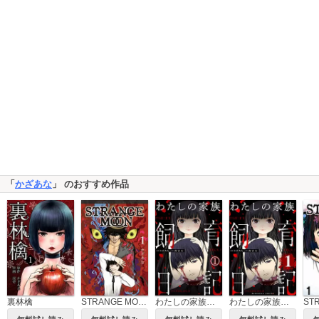
「
かざあな
」 のおすすめ作品
裏林檎
STRANGE MOON
わたしの家族飼育日記（分冊版）
わたしの家族飼育日記