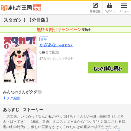
新規登録
ログイン
メニュー
スタガク！【分冊版】
無料＆割引キャンペーン
実施中！
青年
かざあな
（かざあな）
6巻
まで配信
27人
がお気に入り登録中
みんなのまんがタグ
タグ編集
あらすじ | ストーリー
「大丈夫。いじめっ子なんか私がやっつけちゃうんだから!!」轟抜擢（とどろ
き・ばってき）、16歳、童貞。ミニスカギャルから“虫ケラ”と足蹴にされる暗
黒の中学時代に、優しい言葉をかけてくれたのは幼馴染の桃子だけだった。卒