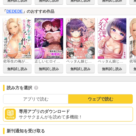
無料試し読み
無料試し読み
無料試し読み
無料試し読み
「
DEDEDE
」のおすすめ作品
劣等生の俺が皇女達の子作り相手に選ばれた理由【フルカラー】【電子単行本】
正しいヒロインの躾け方～突然手に入れた“黒魔術”で世界征服を目論む～【フルカラー】【合本版】
ペッタん娘じゃダメですか？【コミックス版】
ペッタん娘じゃダメですか？【合本版】
無料試し読み
無料試し読み
無料試し読み
無料試し読み
読み方を選択
アプリで読む
ウェブで読む
専用アプリのダウンロード
サクサクまんがを読めて多機能！
新刊通知を受け取る