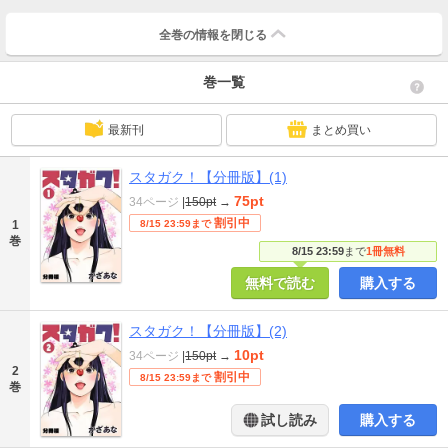
全巻の情報を
閉じる
巻一覧
最新刊
まとめ買い
スタガク！【分冊版】(1)
75pt
34ページ
|
150pt
→
割引中
1
8/15 23:59まで
巻
8/15 23:59
まで
1冊無料
無料で読む
購入する
スタガク！【分冊版】(2)
10pt
34ページ
|
150pt
→
2
割引中
8/15 23:59まで
巻
試し読み
購入する