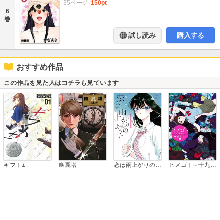
35ページ
|
150pt
6
巻
試し読み
購入する
おすすめ作品
この作品を見た人はコチラも見ています
恋は雨上がりのように
ギフト±
幽麗塔
ヒメゴト～十九歳の制服～