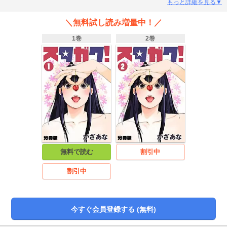
業後、桃子は超異色のスター養成学校法人「私立流星学園」に進学。スーパー
もっと詳細を見る▼
アイドルとしてブレイクした。熱烈なファンとして支える抜擢に、衝撃ニュー
スが飛び込んでくる。「山本桃子、熱愛発覚！」。恋愛禁止の禁忌を犯した彼
＼無料試し読み増量中！／
女を救うため、抜擢は流星学園への入学を決意。校長から課されたスターの条
件…それは「童貞を守ること」。激カワ女子たちの誘惑に打ち勝ち、「星」に
1巻
2巻
なることができるのか…!?
無料で読む
割引中
割引中
今すぐ会員登録する (無料)