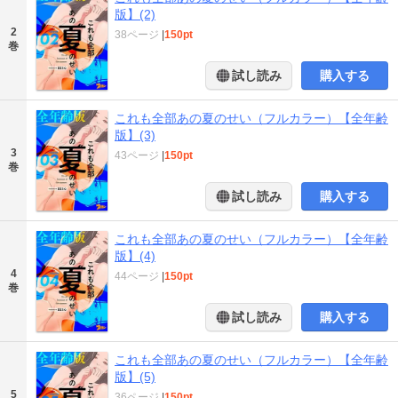
版】(2)
2
38ページ
|
150pt
巻
試し読み
購入する
これも全部あの夏のせい（フルカラー）【全年齢
版】(3)
3
43ページ
|
150pt
巻
試し読み
購入する
これも全部あの夏のせい（フルカラー）【全年齢
版】(4)
4
44ページ
|
150pt
巻
試し読み
購入する
これも全部あの夏のせい（フルカラー）【全年齢
版】(5)
5
36ページ
|
150pt