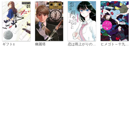
恋は雨上がりのように
ギフト±
幽麗塔
ヒメゴト～十九歳の制服～