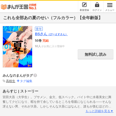
新規登録
ログイン
メニュー
これも全部あの夏のせい（フルカラー）【全年齢版】
青年
BSさん
（びーえすさん）
50巻
完結
92人
がお気に入り登録中
無料試し読み
みんなのまんがタグ
高校生
タグ編集
あらすじ | ストーリー
宮田大吾（大学生）。ブサメン、金欠、低スペック。バイト中に水着美女に興
奮してクビになり、暇を持て余しているところを母親になじられる――そんな
冴えない男、それが大吾。しかしそんな大吾にはなんと、誰もが羨むほどの超
絶美人な彼女がいるのだった！！【本作品は「これも全部あの夏のせい」を全
もっと詳細を見る▼
年齢版に再編集したものです。】【ズズズキュン！】