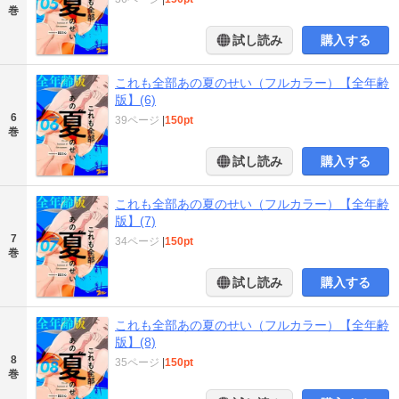
巻
試し読み
購入する
これも全部あの夏のせい（フルカラー）【全年齢
版】(6)
6
39ページ
|
150pt
巻
試し読み
購入する
これも全部あの夏のせい（フルカラー）【全年齢
版】(7)
7
34ページ
|
150pt
巻
試し読み
購入する
これも全部あの夏のせい（フルカラー）【全年齢
版】(8)
8
35ページ
|
150pt
巻