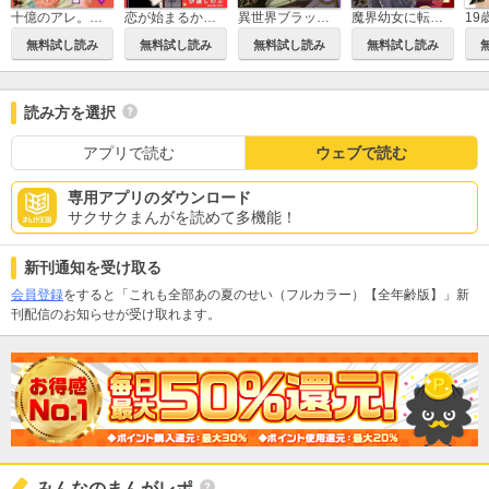
十億のアレ。～吉原いちの花魁～
恋が始まるかもしれないパンクロッカーと司書【描き下ろしおまけ付き特装版】
異世界ブラック ～社長（ヤツ）が勇者で俺は…～
魔界幼女に転生したおじさんは平和のために魔王になりたい
無料試し読み
無料試し読み
無料試し読み
無料試し読み
読み方を選択
アプリで読む
ウェブで読む
専用アプリのダウンロード
サクサクまんがを読めて多機能！
新刊通知を受け取る
会員登録
をすると「これも全部あの夏のせい（フルカラー）【全年齢版】」新
刊配信のお知らせが受け取れます。
みんなのまんがレポ