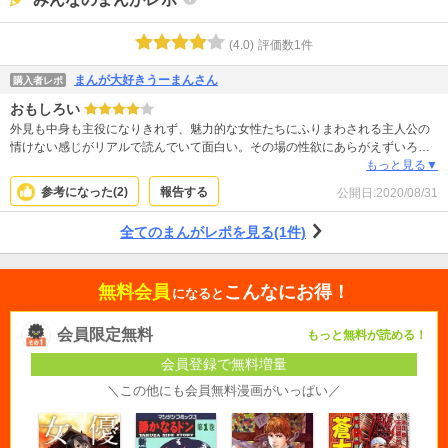
(
4.0
)
評価数
1
件
まんが大好きうーまんさん
購入者レポ
おもしろい
外見も中身も主役になりきれず、魅力的な女性たちにふりまわされる主人公の
情けない感じがリアルで読んでいて面白い。その場の性欲にあらがえずいろい
ろと最低な行動をしてしまう部分も人間らしくていい。性欲に脳味噌の半分
もっと見る▼
（それ以上？）を支配されてるとこうなるのかな？と感じるけれど、セックス
参考になった(
2
)
報告する
公開日:
2020/08/31
のシーンではエロさがしっかりある。理解しがたい男心の勉強にもなります
が、結局、男も女も動物で、狡猾だったり複雑にみえても単純で、本能にはあ
全てのまんがレポを見る(1件)
らがえない愛すべき生き物だなと実感します。絵も、時に雑な感じがします
が、全体的に上手でとても気に入っています
無料会員
こんなにお得！
になると
会員限定無料
もっと無料が読める！
会員登録で無料増量
＼この他にも会員無料漫画がいっぱい／