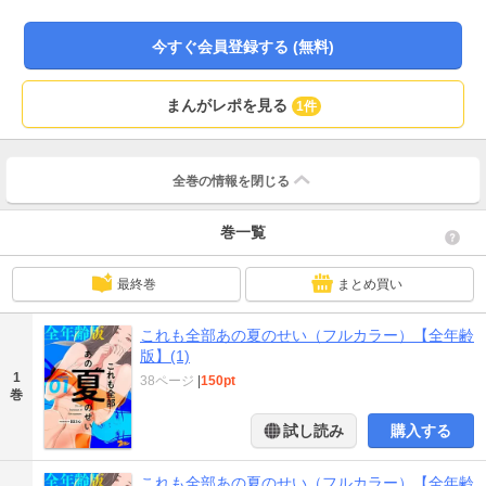
今すぐ会員登録する (無料)
まんがレポを見る
1件
全巻の情報を
閉じる
巻一覧
最終巻
まとめ買い
これも全部あの夏のせい（フルカラー）【全年齢
版】(1)
1
38ページ
|
150pt
巻
試し読み
購入する
これも全部あの夏のせい（フルカラー）【全年齢