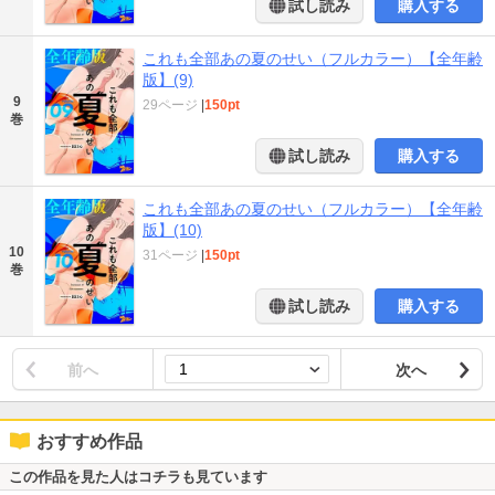
試し読み
購入する
これも全部あの夏のせい（フルカラー）【全年齢
版】(9)
9
29ページ
|
150pt
巻
試し読み
購入する
これも全部あの夏のせい（フルカラー）【全年齢
版】(10)
10
31ページ
|
150pt
巻
試し読み
購入する
前へ
次へ
おすすめ作品
この作品を見た人はコチラも見ています