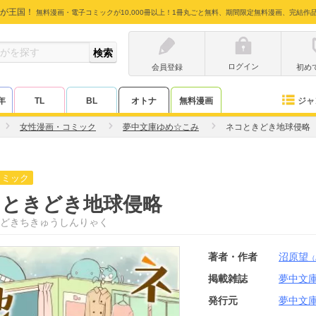
が王国！
無料漫画・電子コミックが10,000冊以上！1冊丸ごと無料、期間限定無料漫画、完結作
ログイン
会員登録
初め
ジャ
年
TL
BL
オトナ
無料漫画
女性漫画・コミック
夢中文庫ゆめ☆こみ
ネコときどき地球侵略
コミック
コときどき地球侵略
どきちきゅうしんりゃく
著者・作者
沼原望
（
掲載雑誌
夢中文
発行元
夢中文