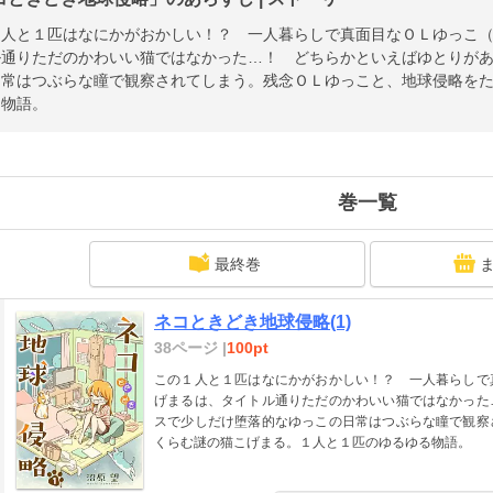
１人と１匹はなにかがおかしい！？ 一人暮らしで真面目なＯＬゆっこ
ル通りただのかわいい猫ではなかった…！ どちらかといえばゆとりが
日常はつぶらな瞳で観察されてしまう。残念ＯＬゆっこと、地球侵略を
る物語。
巻一覧
最終巻
ネコときどき地球侵略(1)
38ページ |
100pt
この１人と１匹はなにかがおかしい！？ 一人暮らしで
げまるは、タイトル通りただのかわいい猫ではなかった
スで少しだけ堕落的なゆっこの日常はつぶらな瞳で観察
くらむ謎の猫こげまる。１人と１匹のゆるゆる物語。