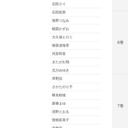
石田スイ
石田拓実
海野つなみ
楳図かずお
大久保ヒロミ
6巻
御茶漬海苔
河原和音
きたがわ翔
北川みゆき
草野誼
さかたのり子
椎名軽穂
新條まゆ
7巻
清野とおる
曽根富美子