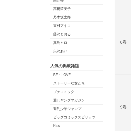
高野苺
高橋留美子
乃木坂太郎
東村アキコ
藤沢とおる
8巻
真島ヒロ
矢沢あい
人気の掲載雑誌
BE・LOVE
ストーリーな女たち
プチコミック
週刊ヤングマガジン
9巻
週刊少年ジャンプ
ビッグコミックスピリッツ
Kiss