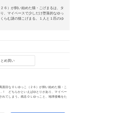
（２６）が飼い始めた猫・こげまるは、タ
あり、マイペースで少しだけ堕落的なゆっ
たくらむ謎の猫こげまる。１人と１匹のゆ
まとめ買い
真面目なＯＬゆっこ（２６）が飼い始めた猫・こ
…！ どちらかといえばゆとりがあり、マイペー
されてしまう。残念ＯＬゆっこと、地球侵略をた