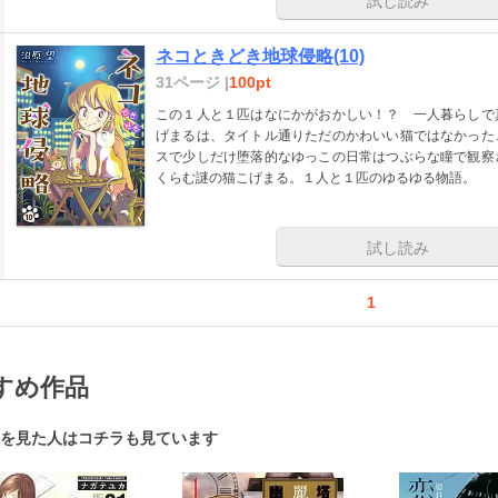
試し読み
ネコときどき地球侵略(10)
31ページ |
100pt
この１人と１匹はなにかがおかしい！？ 一人暮らしで
げまるは、タイトル通りただのかわいい猫ではなかった
スで少しだけ堕落的なゆっこの日常はつぶらな瞳で観察
くらむ謎の猫こげまる。１人と１匹のゆるゆる物語。
試し読み
1
すめ作品
を見た人はコチラも見ています