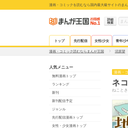
漫画・コミックを読むなら国内最大級サイトのまん
詳細
検索
トップ
先行配信
女性/少女
青年/少
漫画・コミック読むならまんが王国
沼原望
人気メニュー
漫画・
無料漫画トップ
ネ
ランキング
ねことき
新刊
新刊配信予定
ジャンル
先行配信漫画トップ
女性・少女漫画トップ