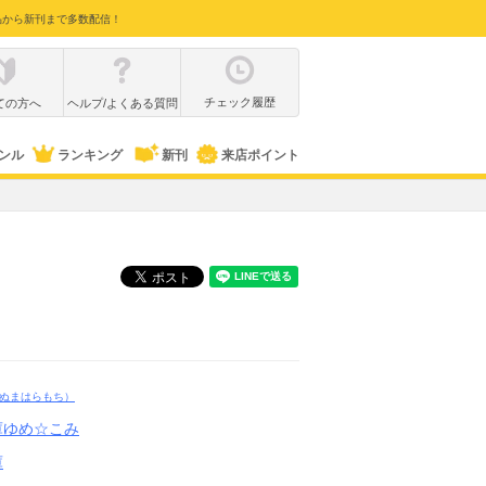
品から新刊まで多数配信！
チェック履歴
ての方へ
ヘルプ/よくある質問
ンル
ランキング
新刊
来店ポイント
ぬまはらもち）
庫ゆめ☆こみ
庫