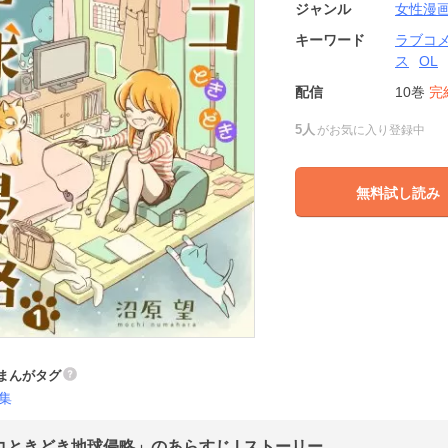
ジャンル
女性漫
キーワード
ラブコ
ス
OL
配信
10巻
完
5人
がお気に入り登録中
無料試し読み
まんがタグ
集
コときどき地球侵略」のあらすじ | ストーリー