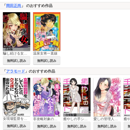
「
岡田正尚
」 のおすすめ作品
騙し続ける女【合本版】
温泉女将一直線
無料試し読み
無料試し読み
「
アラモード
」のおすすめ作品
女現場監督をしていたら、とんでもないクズ達に出会った話（フルカラー）【タテヨミ】
癒やしの手シゴト～崖っぷち女子、メンズエステ嬢はじめます～【合本版】
愛しの管理人サマ
非攻略対象のハイスペ公主様が確実に外堀を埋めてきて逃げられそうにありません【電子単行本版/限定特典付き】
無料試し読み
無料試し読み
無料試し読み
無料試し読み