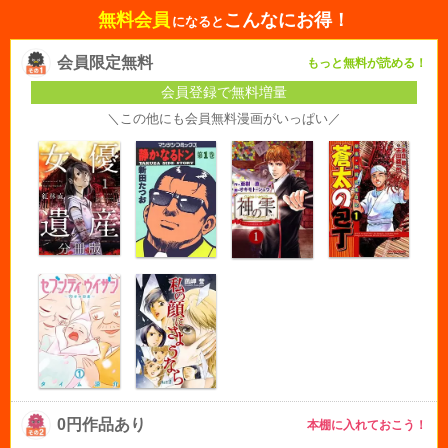
無料会員
こんなにお得！
になると
会員限定無料
もっと無料が読める！
会員登録で無料増量
＼この他にも会員無料漫画がいっぱい／
0円作品あり
本棚に入れておこう！