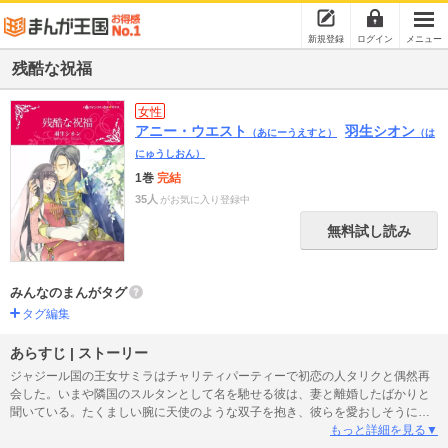
新規登録
ログイン
メニュー
残酷な祝福
女性
アニー・ウエスト
羽生シオン
（あにーうえすと）
（は
にゅうしおん）
1巻
完結
35人
がお気に入り登録中
無料試し読み
みんなのまんがタグ
タグ編集
あらすじ | ストーリー
ジャジール国の王女サミラはチャリティパーティーで初恋の人タリクと偶然再
会した。いまや隣国のスルタンとして名を馳せる彼は、妻と離婚したばかりと
聞いている。たくましい腕に天使のような双子を抱き、彼らを愛おしそうに見
つめるタリクは昔以上に魅力的だ。これは二度と妊娠ができないと宣告された
もっと詳細を見る▼