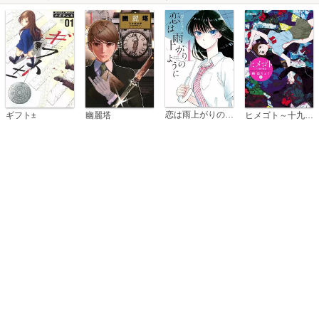
恋は雨上がりのように
ギフト±
幽麗塔
ヒメゴト～十九歳の制服～