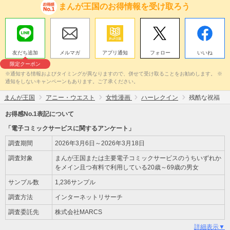
まんが王国のお得情報を受け取ろう
友だち追加
メルマガ
アプリ通知
フォロー
いいね
限定クーポン
※通知する情報およびタイミングが異なりますので、併せて受け取ることをお勧めします。 ※
通知をしないキャンペーンもあります。ご了承ください。
まんが王国
アニー・ウエスト
女性漫画
ハーレクイン
残酷な祝福
お得感No.1表記について
「電子コミックサービスに関するアンケート」
調査期間
2026年3月6日～2026年3月18日
調査対象
まんが王国または主要電子コミックサービスのうちいずれか
をメイン且つ有料で利用している20歳～69歳の男女
サンプル数
1,236サンプル
調査方法
インターネットリサーチ
調査委託先
株式会社MARCS
詳細表示▼