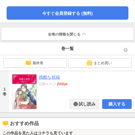
私に神様がくれた、最初で最後のチャンスかもしれない。サミラは思い切って
タリク親子に自分との再婚話を持ちかけた。するとタリクの表情が一変し
て…!?
今すぐ会員登録する (無料)
全巻の情報を
閉じる
巻一覧
最終巻
まとめ買い
残酷な祝福
128ページ
|
500pt
1
巻
試し読み
購入する
おすすめ作品
この作品を見た人はコチラも見ています