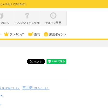
品から新刊まで多数配信！
チェック履歴
ての方へ
ヘルプ/よくある質問
ル
ランキング
新刊
来店ポイント
錦
平井新
（いすみにしき）
（ひらいしん）
ic
ミ