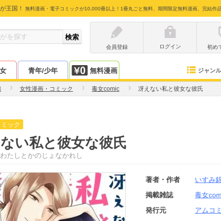
が王国！
無料漫画・電子コミックが10,000冊以上！1冊丸ごと無料、期間限定無料漫画、完結作
ログイン
会員登録
初め
少女
青年/少年
無料漫画
ジャン
錦
女性漫画・コミック
毒女comic
冴えない私と彼女な彼氏
コミック
えない私と彼女な彼氏
わたしとかのじょなかれし
著者・作者
いすみ
掲載雑誌
毒女com
発行元
アムコ