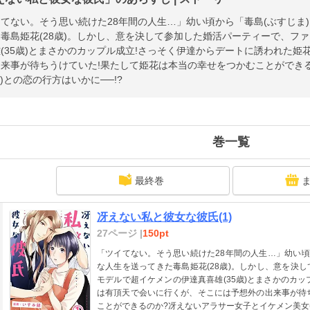
てない。そう思い続けた28年間の人生…」幼い頃から「毒島(ぶすじま
毒島姫花(28歳)。しかし、意を決して参加した婚活パーティーで、フ
(35歳)とまさかのカップル成立!さっそく伊達からデートに誘われた
出来事が待ちうけていた!果たして姫花は本当の幸せをつかむことができ
?)との恋の行方はいかに──!?
巻一覧
最終巻
冴えない私と彼女な彼氏(1)
27ページ |
150pt
「ツイてない。そう思い続けた28年間の人生…」幼い頃
な人生を送ってきた毒島姫花(28歳)。しかし、意を決
モデルで超イケメンの伊達真喜雄(35歳)とまさかのカ
は有頂天で会いに行くが、そこには予想外の出来事が待
ことができるのか?冴えないアラサー女子とイケメン美女(?