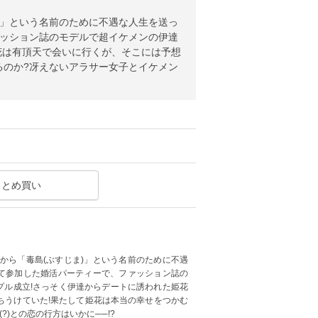
)」という名前のために不遇な人生を送っ
ァッション誌のモデルで超イケメンの伊達
姫花は有頂天で会いに行くが、そこには予想
るのか?冴えないアラサー女子とイケメン
まとめ買い
から「毒島(ぶすじま)」という名前のために不遇
して参加した婚活パーティーで、ファッション誌の
ップル成立!さっそく伊達からデートに誘われた姫花
ちうけていた!果たして姫花は本当の幸せをつかむ
)との恋の行方はいかに──!?