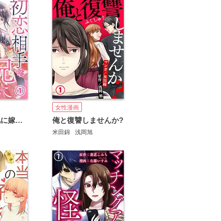
女性漫画
初恋相手の兄に嫁ぎました
俺と復讐しませんか?
米田錦
浅岡旭