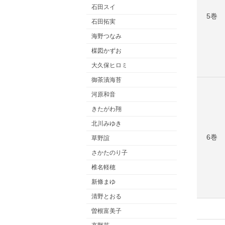
石田スイ
5巻
石田拓実
海野つなみ
楳図かずお
大久保ヒロミ
御茶漬海苔
河原和音
きたがわ翔
北川みゆき
6巻
草野誼
さかたのり子
椎名軽穂
新條まゆ
清野とおる
曽根富美子