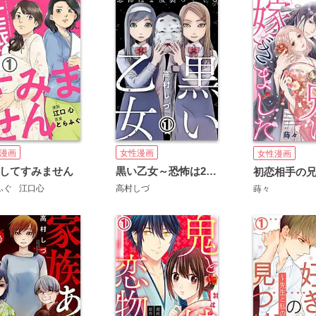
漫画
女性漫画
女性漫画
してすみません
黒い乙女～恐怖は2度襲ってくる～
ふぐ
江口心
高村しづ
蒔々