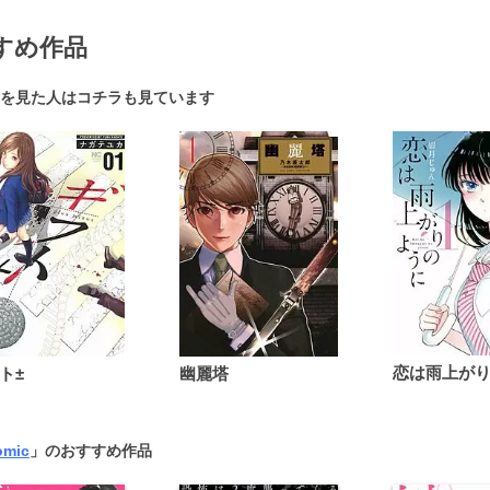
すめ作品
を見た人はコチラも見ています
ト±
幽麗塔
mic
」のおすすめ作品