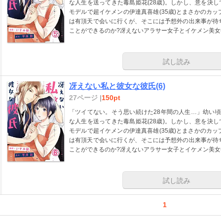
な人生を送ってきた毒島姫花(28歳)。しかし、意を決
モデルで超イケメンの伊達真喜雄(35歳)とまさかのカ
は有頂天で会いに行くが、そこには予想外の出来事が待
ことができるのか?冴えないアラサー女子とイケメン美女(?
試し読み
冴えない私と彼女な彼氏(6)
27ページ |
150pt
「ツイてない。そう思い続けた28年間の人生…」幼い頃
な人生を送ってきた毒島姫花(28歳)。しかし、意を決
モデルで超イケメンの伊達真喜雄(35歳)とまさかのカ
は有頂天で会いに行くが、そこには予想外の出来事が待
ことができるのか?冴えないアラサー女子とイケメン美女(?
試し読み
1