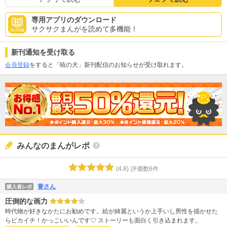
専用アプリのダウンロード
サクサクまんがを読めて多機能！
新刊通知を受け取る
会員登録
をすると「暁の犬」新刊配信のお知らせが受け取れます。
みんなのまんがレポ
(
4.8
)
評価数
6
件
誉さん
購入者レポ
圧倒的な画力
時代物が好きなかたにお勧めです。絵が綺麗というか上手いし男性を描かせた
らピカイチ！かっこいいんです♡ ストーリーも面白く引き込まれます。