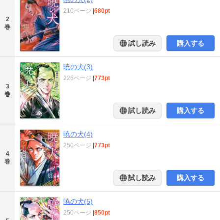
210ページ
|
680pt
2
巻
試し読み
購入する
暁の犬(3)
226ページ
|
773pt
3
巻
試し読み
購入する
暁の犬(4)
250ページ
|
773pt
4
巻
試し読み
購入する
暁の犬(5)
250ページ
|
850pt