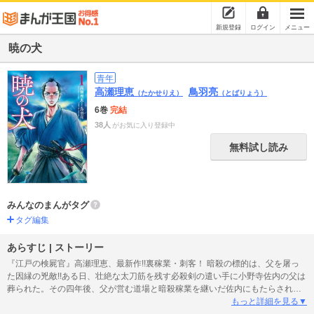
新規登録
ログイン
メニュー
暁の犬
青年
高瀬理恵
鳥羽亮
（たかせりえ）
（とばりょう）
6巻
完結
38人
がお気に入り登録中
無料試し読み
みんなのまんがタグ
タグ編集
あらすじ | ストーリー
『江戸の検屍官』高瀬理恵、最新作!!裏稼業・刺客！ 暗殺の標的は、父を屠っ
た因縁の兇敵!!ある日、壮絶な太刀筋を残す必殺剣の遣い手に小野寺佐内の父は
葬られた。その四年後、父が営む道場と暗殺稼業を継いだ佐内にもたらされた
依頼は――父を葬った刺客の暗殺であった。敵に対する怯えと恐怖に打ち克
もっと詳細を見る▼