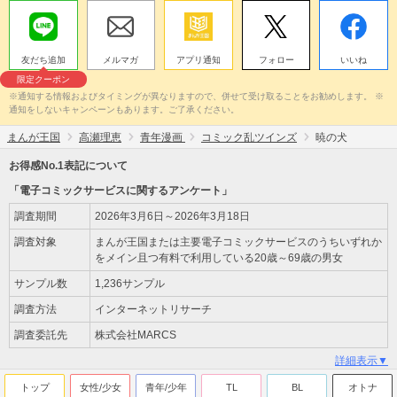
友だち追加
メルマガ
アプリ通知
フォロー
いいね
限定クーポン
※通知する情報およびタイミングが異なりますので、併せて受け取ることをお勧めします。 ※
通知をしないキャンペーンもあります。ご了承ください。
まんが王国
高瀬理恵
青年漫画
コミック乱ツインズ
暁の犬
お得感No.1表記について
「電子コミックサービスに関するアンケート」
調査期間
2026年3月6日～2026年3月18日
調査対象
まんが王国または主要電子コミックサービスのうちいずれか
をメイン且つ有料で利用している20歳～69歳の男女
サンプル数
1,236サンプル
調査方法
インターネットリサーチ
調査委託先
株式会社MARCS
詳細表示▼
トップ
女性/少女
青年/少年
TL
BL
オトナ