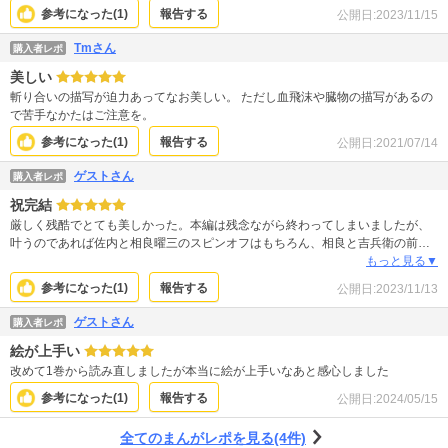
参考になった(
1
)
報告する
公開日:
2023/11/15
Tmさん
購入者レポ
美しい
斬り合いの描写が迫力あってなお美しい。 ただし血飛沫や臓物の描写があるの
で苦手なかたはご注意を。
参考になった(
1
)
報告する
公開日:
2021/07/14
ゲストさん
購入者レポ
祝完結
厳しく残酷でとても美しかった。本編は残念ながら終わってしまいましたが、
叶うのであれば佐内と相良曜三のスピンオフはもちろん、相良と吉兵衛の前日
譚なんかも読んでみたいように思います。
もっと見る▼
参考になった(
1
)
報告する
公開日:
2023/11/13
ゲストさん
購入者レポ
絵が上手い
改めて1巻から読み直しましたが本当に絵が上手いなあと感心しました
参考になった(
1
)
報告する
公開日:
2024/05/15
全てのまんがレポを見る(4件)