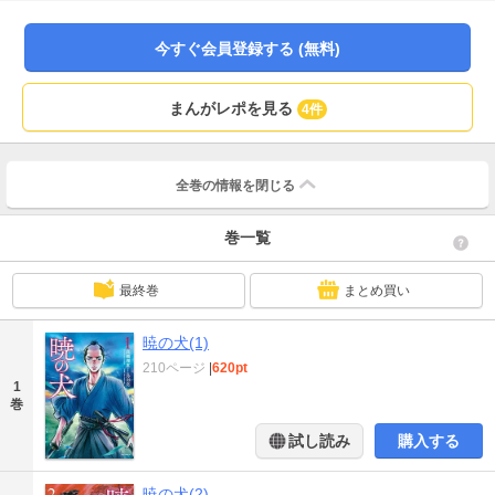
ち、佐内は父の仇を討つことがことができるのか。因縁の敵と対峙する本格時
代剣戟、第1巻!!
今すぐ会員登録する (無料)
まんがレポを見る
4件
全巻の情報を
閉じる
巻一覧
最終巻
まとめ買い
暁の犬(1)
210ページ
|
620pt
1
巻
試し読み
購入する
暁の犬(2)