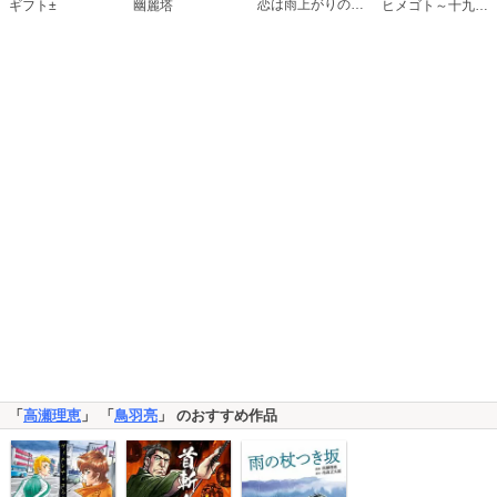
恋は雨上がりのように
ギフト±
幽麗塔
ヒメゴト～十九歳の制服～
「
高瀬理恵
」 「
鳥羽亮
」 のおすすめ作品