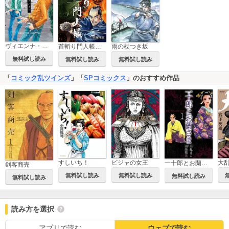
ヴィエンナ・コネクション
雨の杖つき坂
首斬り門人帳【電子版】
無料試し読み
無料試し読み
無料試し読み
「
コミック乱ツインズ
」「
SPコミックス
」のおすすめ作品
ビジャの女王
大乱
すしいち！
一十郎とお蘭さま
剣客商売
無料試し読み
無料試し読み
無料試し読み
無料試し読み
読み方を選択
アプリで読む
ウェブで読む