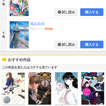
5
巻
試し読み
購入する
暁の犬(6)
242ページ
|
900pt
6
巻
試し読み
購入する
おすすめ作品
この作品を見た人はコチラも見ています