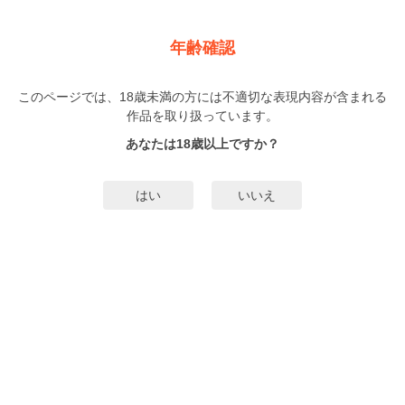
新規登録
ログイン
メニュー
年齢確認
ネコも杓子もお前次第【電子限定おまけ付き】
このページでは、18歳未満の方には不適切な表現内容が含まれる
BL
作品を取り扱っています。
刹那魁
（せつなかい）
1巻
完結
あなたは18歳以上ですか？
86人
がお気に入り登録中
無料試し読み
はい
いいえ
みんなのまんがタグ
ノンケ受け
タグ編集
あらすじ | ストーリー
【スパダリ化け猫青年×不器用陰キャ男子】人付き合いが苦手な時雨は、優秀な
バイト仲間の桐ヶ谷と自分を比べて自信をなくしていた。いつも会う野良猫に
悩みを零した夜、不思議な夢を見る。布団の上で泣いている自分に覆いかぶさ
るのは身の丈より大きな猫。――つらくなったら俺が迎えにいってあげる――
もっと詳細を見る▼