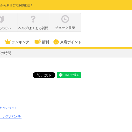
品から新刊まで多数配信！
チェック履歴
ての方へ
ヘルプ/よくある質問
ル
ランキング
新刊
来店ポイント
茶の時間
たかのひさ）
ミックバンチ