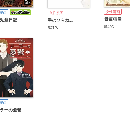
女性漫画
漫画
女性漫画
骨董猫屋
兎堂日記
手のひらねこ
鷹野久
久
鷹野久
漫画
ラーの憂鬱
久