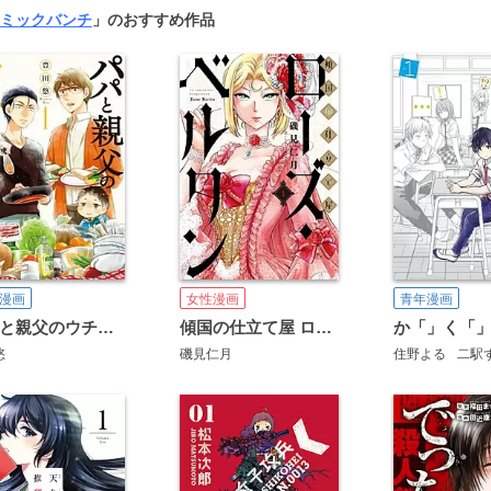
ミックバンチ
」のおすすめ作品
漫画
女性漫画
青年漫画
パパと親父のウチご飯
傾国の仕立て屋 ローズ・ベルタン
悠
磯見仁月
住野よる
二駅