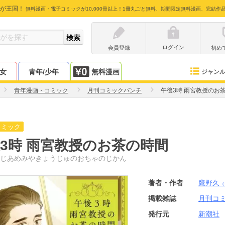
が王国！
無料漫画・電子コミックが10,000冊以上！1冊丸ごと無料、期間限定無料漫画、完結作
ログイン
会員登録
初め
少女
青年/少年
無料漫画
ジャン
青年漫画・コミック
月刊コミックバンチ
午後3時 雨宮教授のお
コミック
3時 雨宮教授のお茶の時間
じあめみやきょうじゅのおちゃのじかん
著者・作者
鷹野久
（
掲載雑誌
月刊コ
発行元
新潮社