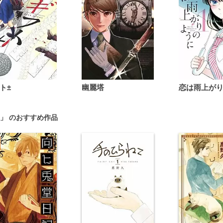
ト±
幽麗塔
」 のおすすめ作品