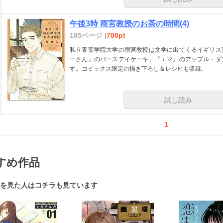
午後3時 雨宮教授のお茶の時間(4)
185ページ |
700pt
私立青葉学院大学の雨宮教授は文学に出てくるイギリス
ーさん』のバースデイケーキ、『エマ』のアップル・ダ
す。コミックス限定の描き下ろし＆レシピも収録。
試し読み
1
すめ作品
を見た人はコチラも見ています