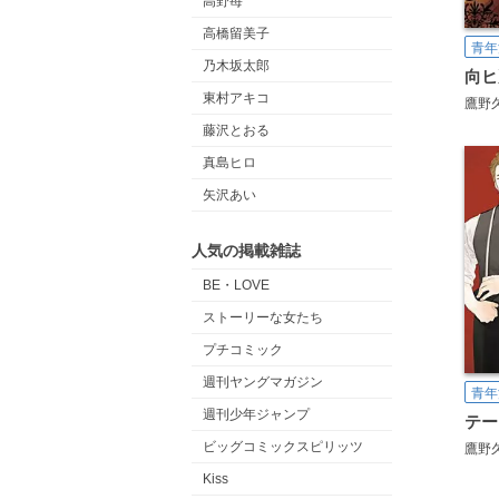
高野苺
高橋留美子
青年
乃木坂太郎
向ヒ
東村アキコ
鷹野
藤沢とおる
真島ヒロ
矢沢あい
人気の掲載雑誌
BE・LOVE
ストーリーな女たち
プチコミック
週刊ヤングマガジン
青年
週刊少年ジャンプ
テー
ビッグコミックスピリッツ
鷹野
Kiss