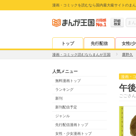
漫画・コミックを読むなら国内最大級サイトのまん
詳細
検索
トップ
先行配信
女性/
漫画・コミック読むならまんが王国
鷹野久
人気メニュー
漫画・
無料漫画トップ
午後
ランキング
ごごさん
新刊
新刊配信予定
ジャンル
先行配信漫画トップ
女性・少女漫画トップ