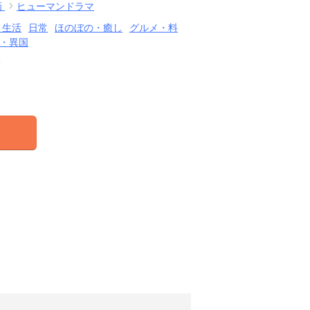
画
ヒューマンドラマ
・生活
日常
ほのぼの・癒し
グルメ・料
・異国
結