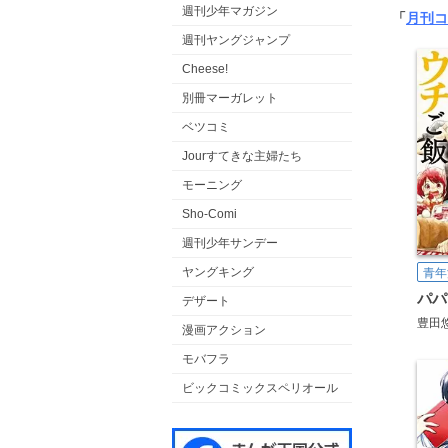
週刊少年マガジン
「
月刊コ
週刊ヤングジャンプ
Cheese!
別冊マーガレット
ベツコミ
Jourすてきな主婦たち
モーニング
Sho-Comi
週刊少年サンデー
ヤングキング
青年
デザート
豊田
漫画アクション
モバフラ
ビックコミックスペリオール