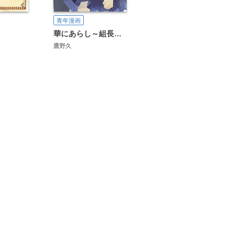
青年漫画
華にあらし～組長娘とヤンキー男子高生～
鷹野久