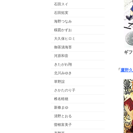
石田スイ
石田拓実
海野つなみ
楳図かずお
大久保ヒロミ
御茶漬海苔
ギフ
河原和音
きたがわ翔
「
鷹野久
北川みゆき
草野誼
さかたのり子
椎名軽穂
新條まゆ
清野とおる
曽根富美子