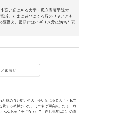
の小高い丘にある大学・私立青葉学院大
雨宮誠。たまに遊びにくる姪のサヤととも
の鷹野久、最新作はイギリス愛に満ちた素
まとめ買い
離れた緑の多い街。その小高い丘にある大学・私立
を愛する教授がいた。その名は雨宮誠。たまに遊
はどんなお菓子を作ろうか？『向ヒ兎堂日記』の鷹