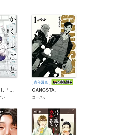
青年漫画
か「」く「」し「」ご「」と「
GANGSTA.
ずい
コースケ