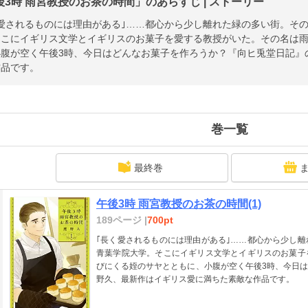
後3時 雨宮教授のお茶の時間」のあらすじ | ストーリー
く愛されるものには理由がある｣……都心から少し離れた緑の多い街。そ
そこにイギリス文学とイギリスのお菓子を愛する教授がいた。その名は
小腹が空く午後3時、今日はどんなお菓子を作ろうか？『向ヒ兎堂日記』
作品です。
巻一覧
最終巻
午後3時 雨宮教授のお茶の時間(1)
189ページ |
700pt
｢長く愛されるものには理由がある｣……都心から少し
青葉学院大学。そこにイギリス文学とイギリスのお菓子
びにくる姪のサヤとともに、小腹が空く午後3時、今日
野久、最新作はイギリス愛に満ちた素敵な作品です。