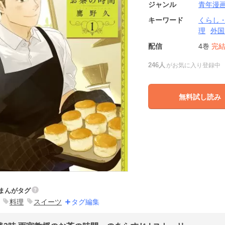
ジャンル
青年漫
キーワード
くらし
理
外国
配信
4巻
完
246人
がお気に入り登録中
無料試し読み
まんがタグ
料理
スイーツ
タグ編集