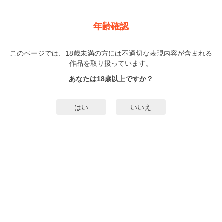
新規登録
ログイン
メニュー
年齢確認
DragoStarPlayer ROMEO
このページでは、18歳未満の方には不適切な表現内容が含まれる
BL
作品を取り扱っています。
わたなべあじあ
（わたなべあじあ）
14巻
まで配信
あなたは18歳以上ですか？
282人
がお気に入り登録中
無料試し読み
はい
いいえ
みんなのまんがタグ
タグ編集
あらすじ | ストーリー
強力な性フェロモンを持つ光陽に、ひとり抗う右腕・ジェイド。光陽がどんな
に望んでも、ジェイドは…。（同人誌紙版の「DragoStarPlayer ROMEO」
「DragoStarPlayer ROMEO2」が収録されております）
もっと詳細を見る▼