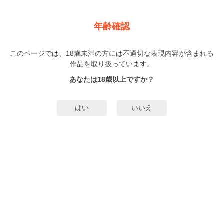
新規登録
ログイン
メニュー
年齢確認
片恋結婚 ～年上の旦那様は不器用な愛妻家～
このページでは、18歳未満の方には不適切な表現内容が含まれる
TL
作品を取り扱っています。
おおひらしるす
（おおひらしるす）
6巻
まで配信
あなたは18歳以上ですか？
914人
がお気に入り登録中
無料試し読み
はい
いいえ
みんなのまんがタグ
タグ編集
あらすじ | ストーリー
「こんなにかわいい人が俺のお嫁さんだなんて 今でもうれしくて、出会ったあ
の日から今日までずっと幸せなんだ」お見合いで出会ったのは囲碁の世界で有
名な棋士・中津川康将。硬派な雰囲気とハンサムなルックスに一目ぼれした真
帆は囲碁のことも何もしらないまま、ただ支えになりたい一心で康将と結婚を
もっと詳細を見る▼