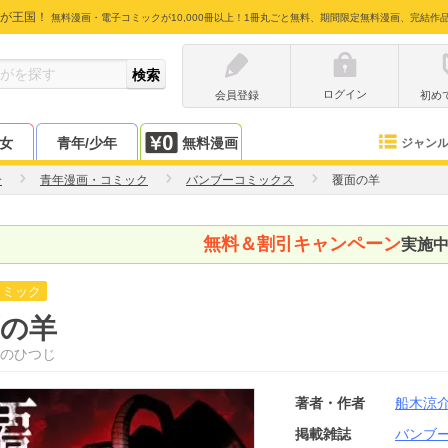
が王国！
無料漫画・電子コミックが10,000冊以上！1冊丸ごと無料、期間限定無料漫画、完結作
ログイン
会員登録
初め
少女
青年/少年
無料漫画
ジャン
介
青年漫画・コミック
バンブーコミックス
覆面の羊
無料＆割引キャンペーン
実施
コミック
面の羊
のひつじ
著者・作者
船木涼
掲載雑誌
バンブ