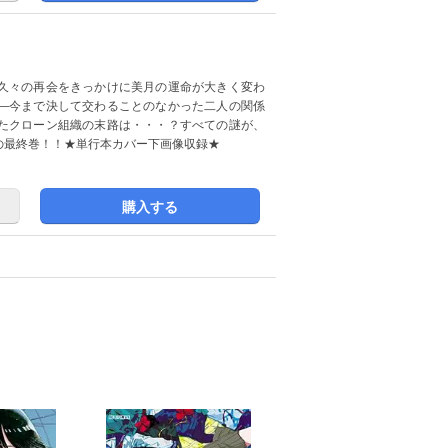
久々の再会をきっかけに美月の運命が大きく変わ
―今まで決して交わることのなかった二人の関係
たクローン組織の末路は・・・？すべての謎が、
の最終巻！！★単行本カバー下画像収録★
購入する