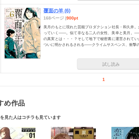
覆面の羊 (6)
168ページ |
900pt
美月のもとに現れた芸能プロダクション社長・和久井。
っていく――。似て非なる二人の女性、美幸と美月。―
の真実とは・・・？そして地下で秘密裏に運営されてい
ついに明かされるされる――クライムサスペンス、衝撃
試し読み
1
すめ作品
を見た人はコチラも見ています