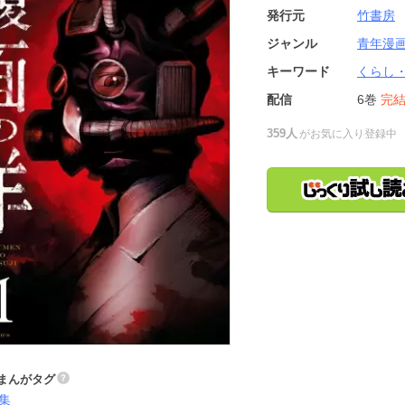
発行元
竹書房
ジャンル
青年漫
キーワード
くらし
配信
6巻
完
359人
がお気に入り登録中
まんがタグ
集