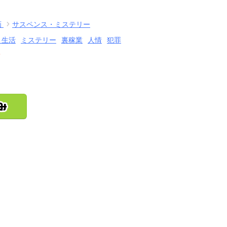
画
サスペンス・ミステリー
・生活
ミステリー
裏稼業
人情
犯罪
結