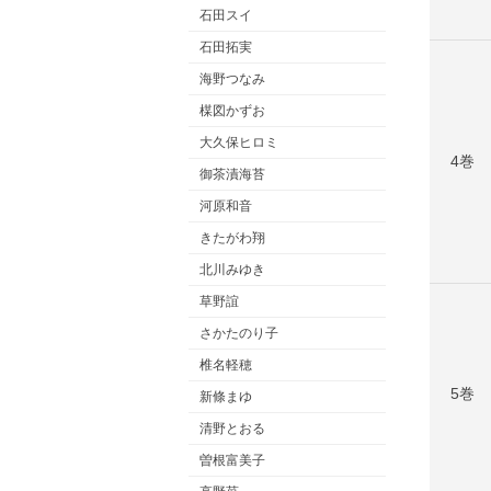
石田スイ
石田拓実
海野つなみ
楳図かずお
大久保ヒロミ
4巻
御茶漬海苔
河原和音
きたがわ翔
北川みゆき
草野誼
さかたのり子
椎名軽穂
5巻
新條まゆ
清野とおる
曽根富美子