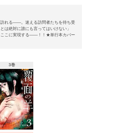
に訪れる――。迷える訪問者たちを待ち受
ことは絶対に誰にも言ってはいけない」
今ここに実現する――！！★単行本カバー
3巻