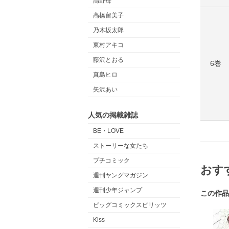
高野苺
高橋留美子
乃木坂太郎
東村アキコ
藤沢とおる
6巻
真島ヒロ
矢沢あい
人気の掲載雑誌
BE・LOVE
ストーリーな女たち
プチコミック
おす
週刊ヤングマガジン
週刊少年ジャンプ
この作品
ビッグコミックスピリッツ
Kiss