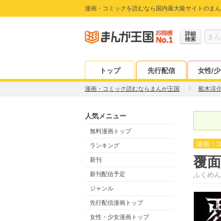
漫画・コミックを読むなら国内最大級サイトのまん
詳細
検索
トップ
先行配信
女性/
漫画・コミック読むならまんが王国
船木涼
人気メニュー
無料漫画トップ
漫画・
ランキング
覆
新刊
新刊配信予定
ふくめん
ジャンル
先行配信漫画トップ
女性・少女漫画トップ