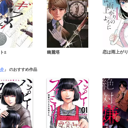
ト±
幽麗塔
介
」 のおすすめ作品