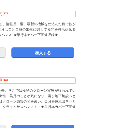
引中
る、情報屋・榊。最新の機械を仕込んだ目で彼が
・美月は自分自身の出生に関して疑問を持ち始める
スペンス!!★単行本カバー下画像収録★
購入する
引中
た榊。そこでは極秘のクローン実験が行われてい
女性・美月のことが気になり、再び地下施設へと
はクローン売買の客を装い、美月を連れ出そうと
、クライムサスペンス！！★単行本カバー下画像