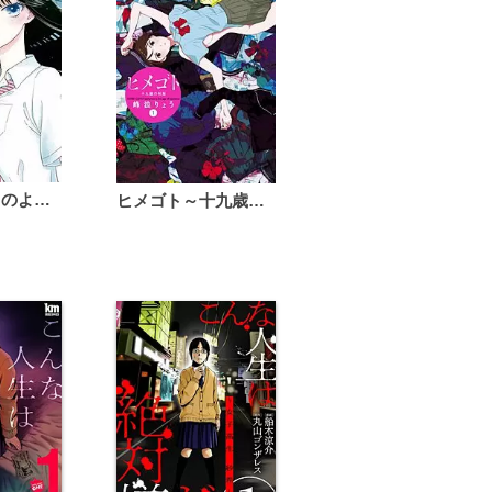
恋は雨上がりのように
ヒメゴト～十九歳の制服～