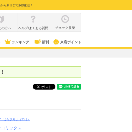
品から新刊まで多数配信！
チェック履歴
ての方へ
ヘルプ/よくある質問
ル
ランキング
新刊
来店ポイント
中！
介
（ふなきりょうすけ）
ーコミックス