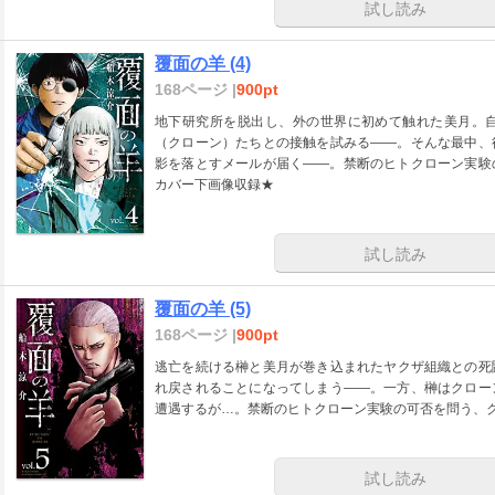
試し読み
覆面の羊 (4)
168ページ |
900pt
地下研究所を脱出し、外の世界に初めて触れた美月。
（クローン）たちとの接触を試みる――。そんな最中、
影を落とすメールが届く――。禁断のヒトクローン実験
カバー下画像収録★
試し読み
覆面の羊 (5)
168ページ |
900pt
逃亡を続ける榊と美月が巻き込まれたヤクザ組織との死
れ戻されることになってしまう――。一方、榊はクロー
遭遇するが…。禁断のヒトクローン実験の可否を問う、ク
試し読み