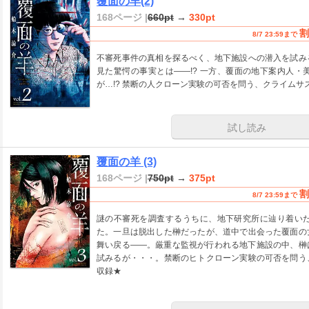
覆面の羊(2)
168ページ |
660pt
→
330pt
割
8/7 23:59まで
不審死事件の真相を探るべく、地下施設への潜入を試み
見た驚愕の事実とは――!? 一方、覆面の地下案内人
が…!? 禁断の人クローン実験の可否を問う、クライムサ
試し読み
覆面の羊 (3)
168ページ |
750pt
→
375pt
割
8/7 23:59まで
謎の不審死を調査するうちに、地下研究所に辿り着い
た。一旦は脱出した榊だったが、道中で出会った覆面の
舞い戻る――。厳重な監視が行われる地下施設の中、榊
試みるが・・・。禁断のヒトクローン実験の可否を問う
収録★