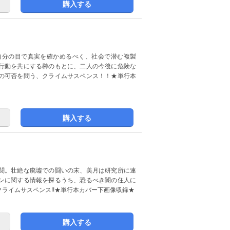
購入する
自分の目で真実を確かめるべく、社会で潜む複製
行動を共にする榊のもとに、二人の今後に危険な
の可否を問う、クライムサスペンス！！★単行本
購入する
闘。壮絶な廃墟での闘いの末、美月は研究所に連
ンに関する情報を探るうち、恐るべき闇の住人に
ライムサスペンス!!★単行本カバー下画像収録★
購入する