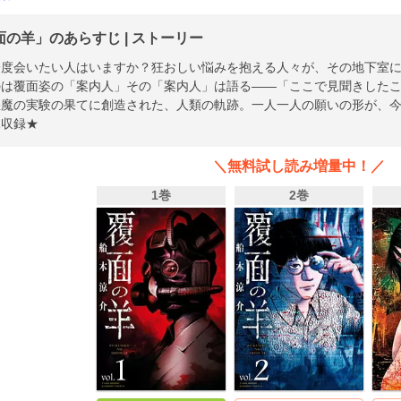
面の羊」のあらすじ | ストーリー
一度会いたい人はいますか？狂おしい悩みを抱える人々が、その地下室
のは覆面姿の「案内人」その「案内人」は語る――「ここで見聞きした
悪魔の実験の果てに創造された、人類の軌跡。一人一人の願いの形が、
像収録★
＼無料試し読み増量中！／
1巻
2巻