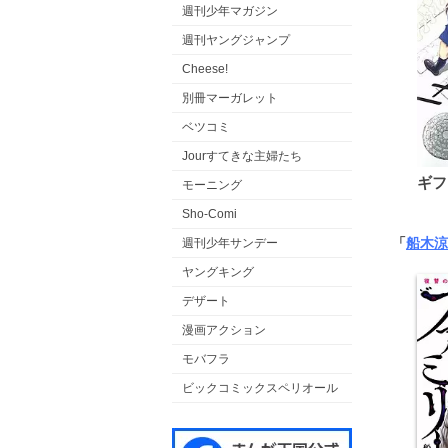
週刊少年マガジン
週刊ヤングジャンプ
Cheese!
別冊マーガレット
ベツコミ
Jourすてきな主婦たち
ギフ
モーニング
Sho-Comi
「
船木涼
週刊少年サンデー
ヤングキング
デザート
漫画アクション
モバフラ
ビックコミックスペリオール