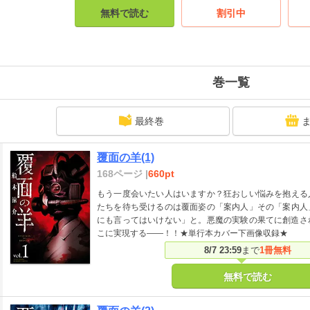
無料で読む
割引中
巻一覧
最終巻
覆面の羊(1)
168ページ |
660pt
もう一度会いたい人はいますか？狂おしい悩みを抱える
たちを待ち受けるのは覆面姿の「案内人」その「案内人
にも言ってはいけない」と。悪魔の実験の果てに創造さ
こに実現する――！！★単行本カバー下画像収録★
8/7 23:59
まで
1冊無料
無料で読む