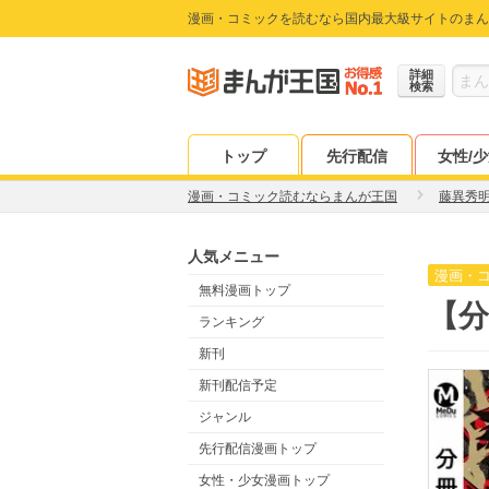
漫画・コミックを読むなら国内最大級サイトのまん
詳細
検索
トップ
先行配信
女性/
漫画・コミック読むならまんが王国
藤異秀
人気メニュー
漫画・
無料漫画トップ
【分
ランキング
新刊
新刊配信予定
ジャンル
先行配信漫画トップ
女性・少女漫画トップ