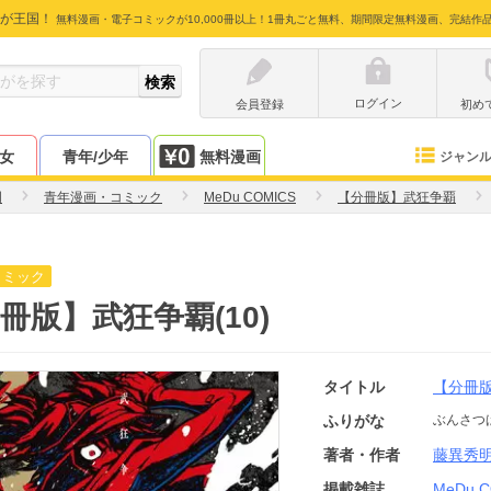
が王国！
無料漫画・電子コミックが10,000冊以上！1冊丸ごと無料、期間限定無料漫画、完結作
ログイン
会員登録
初め
少女
青年/少年
無料漫画
ジャン
明
青年漫画・コミック
MeDu COMICS
【分冊版】武狂争覇
コミック
冊版】武狂争覇(10)
タイトル
【分冊
ふりがな
ぶんさつ
著者・作者
藤異秀
掲載雑誌
MeDu 