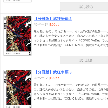
試し読み
【分冊版】武狂争覇 2
40ページ |
100pt
最も軽いもの、それが命ーー。それが”武狂”の世界ー
は、謎の人外少女シユと出会い、血みどろの戦いに身を投
キンショウ!!!WEBコミックサイト『COMIC MeDu
力活劇!!!※この商品は『COMIC MeDu』掲載時のも
試し読み
【分冊版】武狂争覇 3
39ページ |
100pt
最も軽いもの、それが命ーー。それが”武狂”の世界ー
は、謎の人外少女シユと出会い、血みどろの戦いに身を投
キンショウ!!!WEBコミックサイト『COMIC MeDu
力活劇!!!※この商品は『COMIC MeDu』掲載時のも