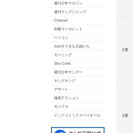
週刊少年マガジン
週刊ヤングジャンプ
Cheese!
別冊マーガレット
ベツコミ
Jourすてきな主婦たち
2巻
モーニング
Sho-Comi
週刊少年サンデー
ヤングキング
デザート
漫画アクション
モバフラ
3巻
ビックコミックスペリオール