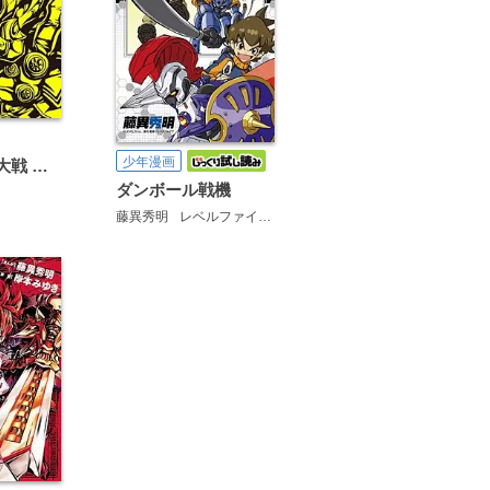
少年漫画
新装版 UMA大戦 ククルとナギ
ダンボール戦機
藤異秀明
レベルファイブ