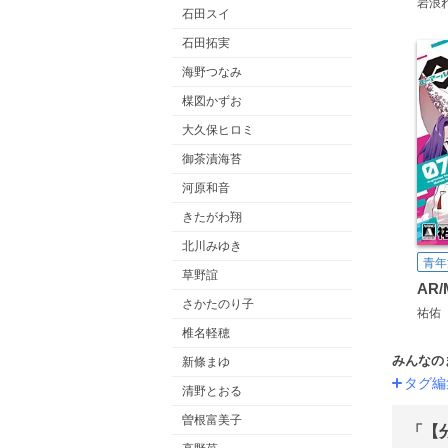
岩浪
石田スイ
石田拓実
海野つなみ
楳図かずお
大久保ヒロミ
御茶漬海苔
河原和音
きたがわ翔
北川みゆき
青年
草野誼
さかたのり子
祐佑
椎名軽穂
みんなの
新條まゆ
タグ編
清野とおる
曽根富美子
「【