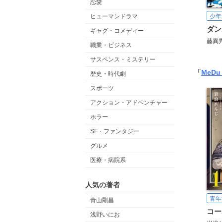
恋愛
少年
ヒューマンドラマ
ギャグ・コメディー
藤異
職業・ビジネス
サスペンス・ミステリー
「
MeDu
歴史・時代劇
スポーツ
アクション・アドベンチャー
ホラー
SF・ファンタジー
グルメ
医療・病院系
人気の著者
青年
青山剛昌
コー
浅野いにお