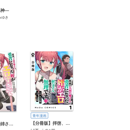
化神―
みゆき
青年漫画
【分冊版】拝啓、天国の姉さん、勇者になった姪がエロすぎてーー 叔父さん、保護者とかそろそろ無理です＋（ぷらす）
拝啓、天国の姉さん、勇者になった姪がエロすぎて──叔父さん、保護者とかそろそろ無理です＋（ぷらす）