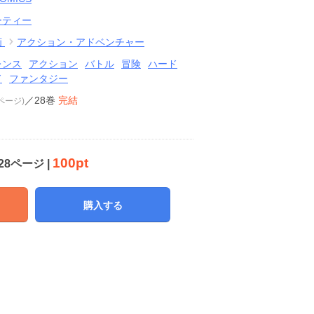
ーティー
画
アクション・アドベンチャー
レンス
アクション
バトル
冒険
ハード
ド
ファンタジー
／28巻
完結
8ページ)
100pt
28ページ |
購入する