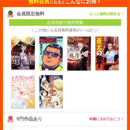
無料会員
こんなにお得！
になると
会員限定無料
もっと無料が読める！
会員登録で無料増量
＼この他にも会員無料漫画がいっぱい／
0円作品あり
本棚に入れておこう！