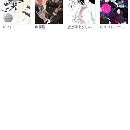
恋は雨上がりのように
ギフト±
幽麗塔
ヒメゴト～十九歳の制服～