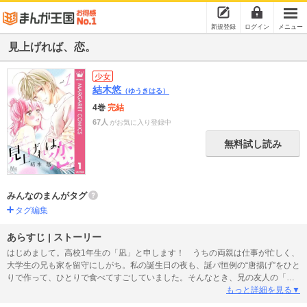
新規登録
ログイン
メニュー
見上げれば、恋。
少女
結木悠
（ゆうきはる）
4巻
完結
67人
がお気に入り登録中
無料試し読み
みんなのまんがタグ
タグ編集
あらすじ | ストーリー
はじめまして。高校1年生の「凪」と申します！ うちの両親は仕事が忙しく、
大学生の兄も家を留守にしがち。私の誕生日の夜も、誕パ恒例の“唐揚げ”をひと
りで作って、ひとりで食べてすごしていました。そんなとき、兄の友人の「柊
さん」が、酔いつぶれた兄を自宅まで送り届けてくれたんです。とても紳士な
もっと詳細を見る▼
方で、家にひとりでいる私の心配までしてくれて……!? 『別マ』で大好評だ