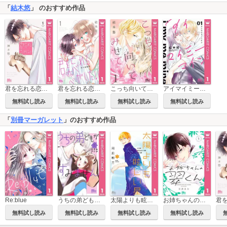
「
結木悠
」 のおすすめ作品
君を忘れる恋がしたい
君を忘れる恋がしたい 別マ連載版
こっち向いてみせて
アイマイミーマイン
無料試し読み
無料試し読み
無料試し読み
無料試し読み
「
別冊マーガレット
」のおすすめ作品
Re:blue
うちの弟どもがすみません
太陽よりも眩しい星
お姉ちゃんの翠くん
無料試し読み
無料試し読み
無料試し読み
無料試し読み