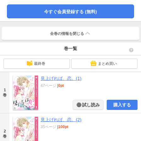
った、クールな年上男子との胸キュンラブ！（全4巻）
今すぐ会員登録する (無料)
全巻の情報を
閉じる
巻一覧
最終巻
まとめ買い
見上げれば、恋。(1)
47ページ
|
0pt
1
巻
試し読み
購入する
見上げれば、恋。(2)
35ページ
|
100pt
2
巻