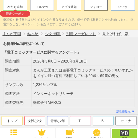
友だち追加
メルマガ
アプリ通知
フォロー
いいね
限定クーポン
※通知する情報およびタイミングが異なりますので、併せて受け取ることをお勧めします。 ※
通知をしないキャンペーンもあります。ご了承ください。
まんが王国
結木悠
少女漫画
別冊マーガレット
見上げれば、恋。
お得感No.1表記について
「電子コミックサービスに関するアンケート」
調査期間
2026年3月6日～2026年3月18日
調査対象
まんが王国または主要電子コミックサービスのうちいずれか
をメイン且つ有料で利用している20歳～69歳の男女
サンプル数
1,236サンプル
調査方法
インターネットリサーチ
調査委託先
株式会社MARCS
詳細表示▼
トップ
女性/少女
青年/少年
TL
BL
オトナ