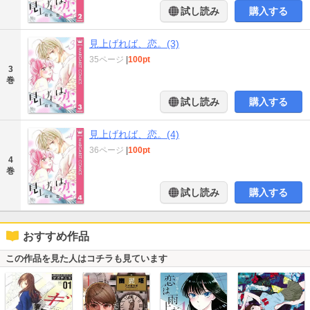
試し読み
購入する
見上げれば、恋。(3)
35ページ
|
100pt
3
巻
試し読み
購入する
見上げれば、恋。(4)
36ページ
|
100pt
4
巻
試し読み
購入する
おすすめ作品
この作品を見た人はコチラも見ています