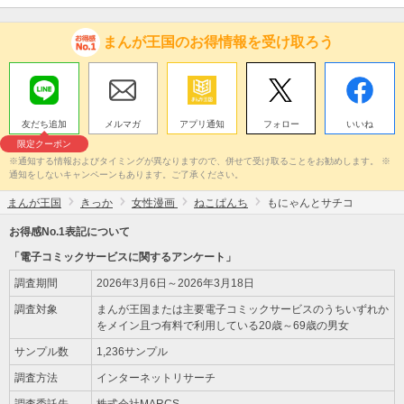
まんが王国のお得情報を受け取ろう
友だち追加
メルマガ
アプリ通知
フォロー
いいね
限定クーポン
※通知する情報およびタイミングが異なりますので、併せて受け取ることをお勧めします。 ※
通知をしないキャンペーンもあります。ご了承ください。
まんが王国
きっか
女性漫画
ねこぱんち
もにゃんとサチコ
お得感No.1表記について
「電子コミックサービスに関するアンケート」
調査期間
2026年3月6日～2026年3月18日
調査対象
まんが王国または主要電子コミックサービスのうちいずれか
をメイン且つ有料で利用している20歳～69歳の男女
サンプル数
1,236サンプル
調査方法
インターネットリサーチ
調査委託先
株式会社MARCS