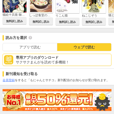
猫絵十兵衛 御伽草紙
しっぽ食堂の土鍋ごはん
猫
りこん猫
ねこじぞう
無料試し読み
無料試し読み
無料試し読み
無料試し読み
読み方を選択
アプリで読む
ウェブで読む
専用アプリのダウンロード
サクサクまんがを読めて多機能！
新刊通知を受け取る
会員登録
をすると「もにゃんとサチコ」新刊配信のお知らせが受け取れます。