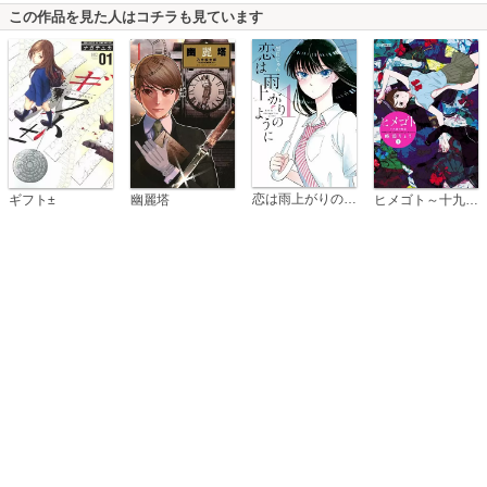
この作品を見た人はコチラも見ています
恋は雨上がりのように
ギフト±
幽麗塔
ヒメゴト～十九歳の制服～