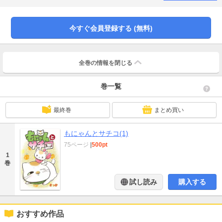
今すぐ会員登録する (無料)
全巻の情報を
閉じる
巻一覧
最終巻
まとめ買い
もにゃんとサチコ(1)
75ページ
|
500pt
1
巻
試し読み
購入する
おすすめ作品