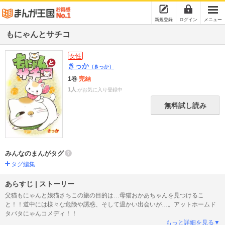
新規登録
ログイン
メニュー
もにゃんとサチコ
女性
きっか
（きっか）
1巻
完結
1人
がお気に入り登録中
無料試し読み
みんなのまんがタグ
タグ編集
あらすじ | ストーリー
父猫もにゃんと娘猫さちこの旅の目的は…母猫おかあちゃんを見つけるこ
と！！道中には様々な危険や誘惑、そして温かい出会いが…。アットホームド
タバタにゃんコメディ！！
もっと詳細を見る▼