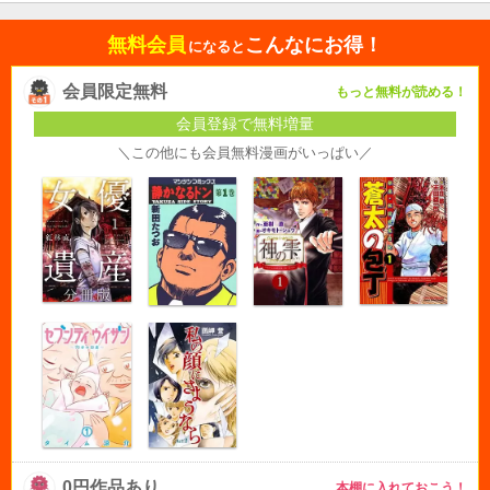
無料会員
こんなにお得！
になると
会員限定無料
もっと無料が読める！
会員登録で無料増量
＼この他にも会員無料漫画がいっぱい／
0円作品あり
本棚に入れておこう！