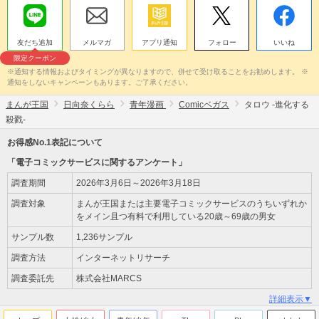
友だち追加
メルマガ
アプリ通知
フォロー
いいね
限定クーポン
※通知する情報およびタイミングが異なりますので、併せて受け取ることをお勧めします。 ※
通知をしないキャンペーンもあります。ご了承ください。
まんが王国
日向奈くらら
青年漫画
Comicベガス
タロウ -進化する
殺戮-
お得感No.1表記について
「電子コミックサービスに関するアンケート」
調査期間
2026年3月6日～2026年3月18日
調査対象
まんが王国または主要電子コミックサービスのうちいずれか
をメイン且つ有料で利用している20歳～69歳の男女
サンプル数
1,236サンプル
調査方法
インターネットリサーチ
調査委託先
株式会社MARCS
詳細表示▼