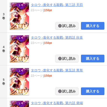
タロウ -進化する殺戮- 第三話 天罰
22ページ
|
150pt
3
巻
試し読み
購入する
タロウ -進化する殺戮- 第四話 欣喜
22ページ
|
150pt
4
巻
試し読み
購入する
タロウ -進化する殺戮- 第五話 異形
22ページ
|
150pt
5
巻
試し読み
購入する
タロウ -進化する殺戮- 第六話 発端