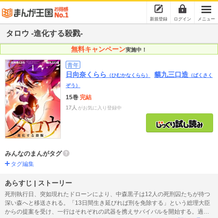
新規登録
ログイン
メニュー
タロウ -進化する殺戮-
無料キャンペーン
実施中！
青年
日向奈くらら
貘九三口造
（ひむかなくらら）
（ばくさく
ぞう）
15巻
完結
17人
がお気に入り登録中
みんなのまんがタグ
タグ編集
あらすじ | ストーリー
死刑執行日、突如現れたドローンにより、中森黒子は12人の死刑囚たちが待つ
深い森へと移送される。「13日間生き延びれば刑を免除する」という総理大臣
からの提案を受け、一行はそれぞれの武器を携えサバイバルを開始する。過去