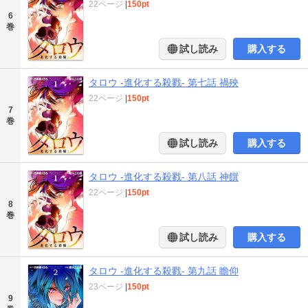
22ページ
|
150pt
6
巻
試し読み
購入する
タロウ -進化する殺戮- 第七話 禍殃
22ページ
|
150pt
7
巻
試し読み
購入する
タロウ -進化する殺戮- 第八話 神饌
22ページ
|
150pt
8
巻
試し読み
購入する
タロウ -進化する殺戮- 第九話 瞻仰
23ページ
|
150pt
9