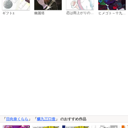
恋は雨上がりのように
ギフト±
幽麗塔
ヒメゴト～十九歳の制服～
「
日向奈くらら
」 「
貘九三口造
」 のおすすめ作品