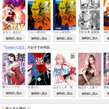
刀匠火車 連載版
AB
タロウ -進化する殺戮- 単行本版
コルトM1851残月
コルトM1851残月【分冊版】
無料試し読み
無料試し読み
無料試し読み
無料試し読み
「
Comicベガス
」のおすすめ作品
舞ワイフアサシン
オ憑カレ
ぬきたしR 単行本版
熟恋3～人妻マリエの誘惑～
無料試し読み
無料試し読み
無料試し読み
無料試し読み
読み方を選択