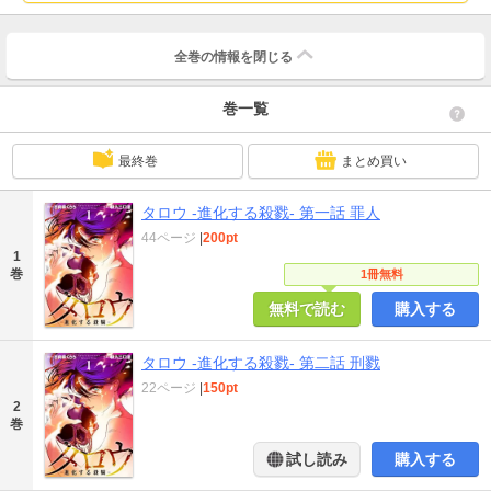
全巻の情報を
閉じる
巻一覧
最終巻
まとめ買い
タロウ -進化する殺戮- 第一話 罪人
44ページ
|
200pt
1
巻
1冊無料
無料で読む
購入する
タロウ -進化する殺戮- 第二話 刑戮
22ページ
|
150pt
2
巻
試し読み
購入する