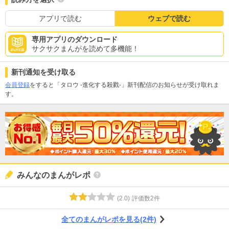
アプリで読む
ウェブで読む
専用アプリのダウンロード
サクサクまんがを読めて多機能！
新刊通知を受け取る
会員登録
をすると「タロウ -進化する殺戮-」新刊配信のお知らせが受け取れま
す。
みんなのまんがレポ
(
2.0
)
評価数
2
件
全てのまんがレポを見る(2件)