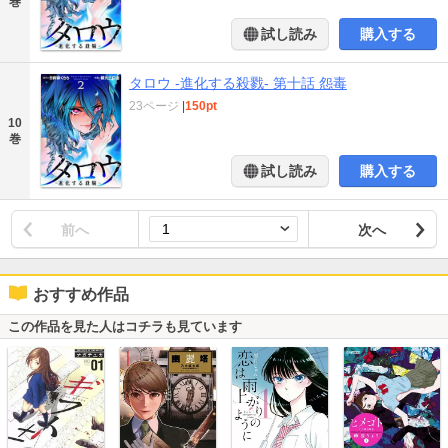
巻
試し読み
購入する
タロウ -進化する殺戮- 第十話 怨毒
23ページ
|
150pt
10
巻
試し読み
購入する
前へ
次へ
おすすめ作品
この作品を見た人はコチラも見ています