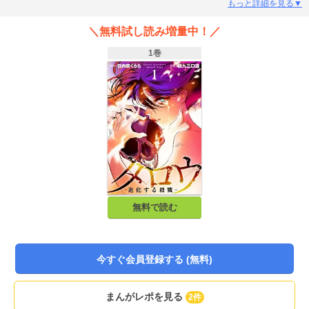
の出来事を物語るかのように散らばる無数の人骨、森に潜む凶悪な何かの気
もっと詳細を見る▼
配……。彼らが「タロウ」と出会う時、日本を舞台にした地球規模の殺戮ゲー
ムが始まるーー!!
＼無料試し読み増量中！／
1巻
無料で読む
今すぐ会員登録する (無料)
まんがレポを見る
2件