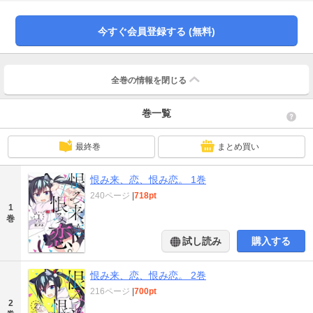
気持ちは猫を殺すのか――。ポップで怪異な青春ストーリー第１巻です！
今すぐ会員登録する (無料)
全巻の情報を
閉じる
巻一覧
最終巻
まとめ買い
恨み来、恋、恨み恋。 1巻
240ページ
|
718pt
1
巻
試し読み
購入する
恨み来、恋、恨み恋。 2巻
216ページ
|
700pt
2