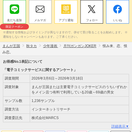
友だち追加
メルマガ
アプリ通知
フォロー
いいね
限定クーポン
※通知する情報およびタイミングが異なりますので、併せて受け取ることをお勧めします。 ※
通知をしないキャンペーンもあります。ご了承ください。
まんが王国
秋タカ
少年漫画
月刊ガンガンJOKER
恨み来、恋、恨
み恋。
お得感No.1表記について
「電子コミックサービスに関するアンケート」
調査期間
2026年3月6日～2026年3月18日
調査対象
まんが王国または主要電子コミックサービスのうちいずれか
をメイン且つ有料で利用している20歳～69歳の男女
サンプル数
1,236サンプル
調査方法
インターネットリサーチ
調査委託先
株式会社MARCS
詳細表示▼