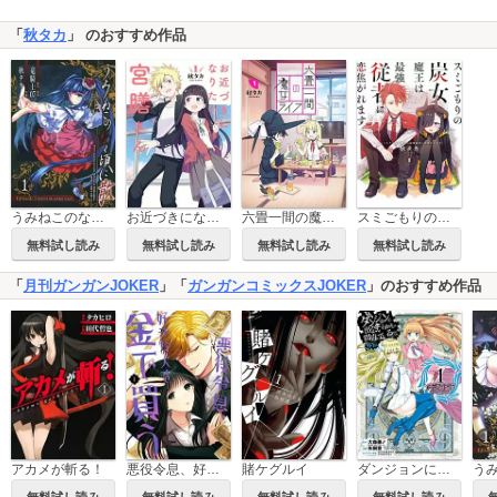
「
秋タカ
」 のおすすめ作品
うみねこのなく頃に散 Episode5:End of the golden witch
お近づきになりたい宮膳さん
六畳一間の魔女ライフ
スミごもりの炭女魔王は最強従者に恋焦がれます
無料試し読み
無料試し読み
無料試し読み
無料試し読み
「
月刊ガンガンJOKER
」「
ガンガンコミックスJOKER
」のおすすめ作品
アカメが斬る！
悪役令息、好きな人を金で買う
賭ケグルイ
ダンジョンに出会いを求めるのは間違っているだろうか 外伝 ソード・オラトリア
無料試し読み
無料試し読み
無料試し読み
無料試し読み