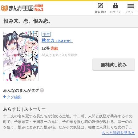
新規登録
ログイン
メニュー
恨み来、恋、恨み恋。
少年
秋タカ
（あきたか）
12巻
完結
38人
がお気に入り登録中
無料試し読み
みんなのまんがタグ
タグ編集
あらすじ | ストーリー
十二支の名を冠する長たちが治める土地、十二町。人間と妖怪が共存するその
町で、子家頭首・子国恭一の元に、子の家を恨む猫の妖怪が現れる。恭一の命
を狙う、恨みにまみれた恨み猫。だがその妖怪は、極度に人見知りな女の子・
猫ヶ崎夏歩でもあって…。「好奇心、猫をも殺す。」のことわざとおり、その
もっと詳細を見る▼