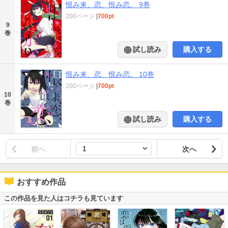
恨み来、恋、恨み恋。 9巻
200ページ
|
700pt
9
巻
試し読み
購入する
恨み来、恋、恨み恋。 10巻
200ページ
|
700pt
10
巻
試し読み
購入する
前へ
次へ
おすすめ作品
この作品を見た人はコチラも見ています