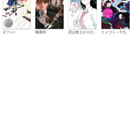
恋は雨上がりのように
ギフト±
幽麗塔
ヒメゴト～十九歳の制服～