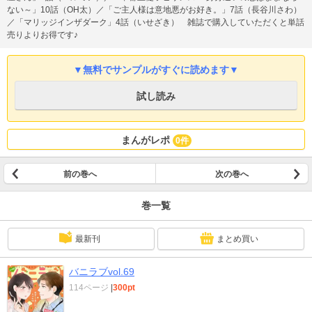
ない～」10話（OH太）／「ご主人様は意地悪がお好き。」7話（長谷川さわ）
／「マリッジインザダーク」4話（いせざき） 雑誌で購入していただくと単話
売りよりお得です♪
▼無料でサンプルがすぐに読めます▼
試し読み
まんがレポ
0件
前の巻へ
次の巻へ
巻一覧
最新刊
まとめ買い
バニラブvol.69
114ページ
|
300pt