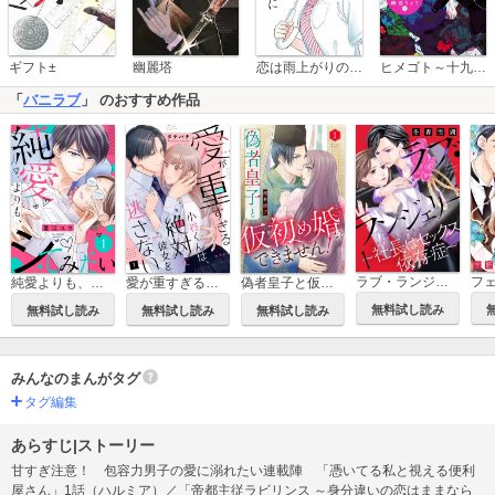
恋は雨上がりのように
ギフト±
幽麗塔
ヒメゴト～十九歳の制服～
「
バニラブ
」 のおすすめ作品
ラブ・ランジェリー
純愛よりも、シてみたい
愛が重すぎる小谷くんは、絶対に彼女を逃さない
偽者皇子と仮初め婚などできません！
無料試し読み
無料試し読み
無料試し読み
無料試し読み
みんなのまんがタグ
タグ編集
あらすじ|ストーリー
甘すぎ注意！ 包容力男子の愛に溺れたい連載陣 「憑いてる私と視える便利
屋さん」1話（ハルミア）／「帝都主従ラビリンス ～身分違いの恋はままなら