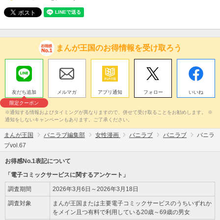
まんが王国のお得情報を受け取ろう
友だち追加
メルマガ
アプリ通知
フォロー
いいね
限定クーポン
※通知する情報およびタイミングが異なりますので、併せて受け取ることをお勧めします。 ※
通知をしないキャンペーンもあります。ご了承ください。
まんが王国
バニラブ編集部
女性漫画
バニラブ
バニラブ
バニラ
ブvol.67
お得感No.1表記について
「電子コミックサービスに関するアンケート」
調査期間
2026年3月6日～2026年3月18日
調査対象
まんが王国または主要電子コミックサービスのうちいずれか
をメイン且つ有料で利用している20歳～69歳の男女