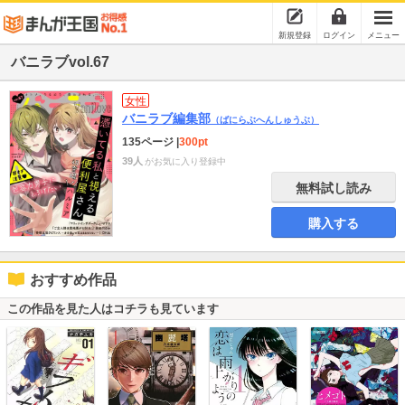
新規登録
ログイン
メニュー
バニラブvol.67
女性
バニラブ編集部
（ばにらぶへんしゅうぶ）
135ページ
|
300pt
39人
がお気に入り登録中
無料試し読み
購入する
おすすめ作品
この作品を見た人はコチラも見ています