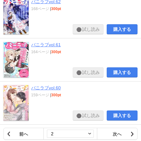
バニラブvol.62
168ページ
|
300pt
試し読み
購入する
バニラブvol.61
164ページ
|
300pt
試し読み
購入する
バニラブvol.60
159ページ
|
300pt
試し読み
購入する
前へ
次へ