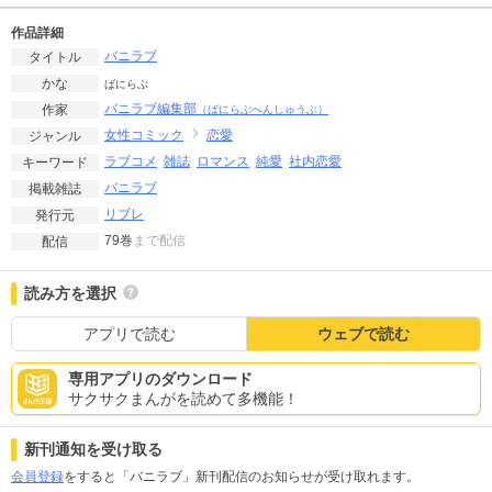
作品詳細
バニラブ
タイトル
かな
ばにらぶ
バニラブ編集部
作家
（ばにらぶへんしゅうぶ）
女性コミック
恋愛
ジャンル
ラブコメ
雑誌
ロマンス
純愛
社内恋愛
キーワード
バニラブ
掲載雑誌
リブレ
発行元
79巻
まで配信
配信
読み方を選択
アプリで読む
ウェブで読む
専用アプリのダウンロード
サクサクまんがを読めて多機能！
新刊通知を受け取る
会員登録
をすると「バニラブ」新刊配信のお知らせが受け取れます。