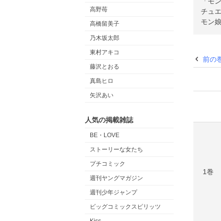
「モン
高野苺
チュ
モン娘
高橋留美子
乃木坂太郎
東村アキコ
前の
藤沢とおる
真島ヒロ
矢沢あい
人気の掲載雑誌
BE・LOVE
ストーリーな女たち
プチコミック
1巻
週刊ヤングマガジン
週刊少年ジャンプ
ビッグコミックスピリッツ