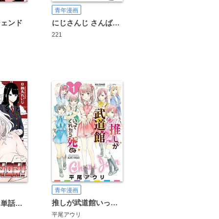
青年漫画
ジェンド
にじさんじ さんばか～にばる
221
YSTER
ノブヨシ侍
鮭夫
鳥取砂丘
221
黒川おとぎ
GUNP
AHOBAKA
木村
青年漫画
推しが武道館いってくれたら死ぬ
奴奴奴奴！【単話版】
平尾アウリ