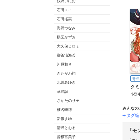
浅野いにお
石田スイ
石田拓実
海野つなみ
楳図かずお
大久保ヒロミ
御茶漬海苔
河原和音
きたがわ翔
青年
北川みゆき
クミ
草野誼
小野
さかたのり子
みんなの
椎名軽穂
タグ編
新條まゆ
清野とおる
「モ
曽根富美子