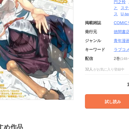
円之怜
と
ステ
ス
U-t
掲載雑誌
COMI
発行元
徳間書
ジャンル
青年漫
キーワード
ラブコ
配信
2巻
(14
32人
がお気に入り登録中
試し読み
すめ作品