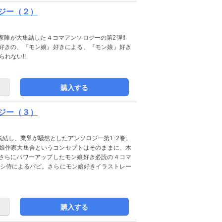
ジー（２）
家陣が大集結した４コマアンソロジーの第2弾!!
好きの、『モン娘』好きによる、『モン娘』好き
れない!!
購入する
ジー（３）
結し、業界が騒然としたアンソロジー第1･2巻。
モン娘作家大集合というコンセプトはそのままに、木
さらにパワーアップしたモン娘好き必読の４コマ
ヨシ侍によるパピ。さらにモン娘好きイラストレー
購入する