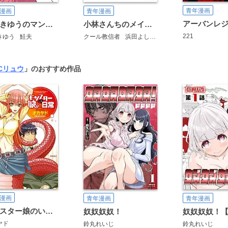
青年漫画
漫画
青年漫画
アーバンレ
ゆうきゆうのマンガ恋愛心理術
小林さんちのメイドラゴン 公式アンソロジー
221
きゆう
鮭夫
クール教信者
浜田よしかづ
堀博昭
伊藤ハチ
O
ICリュウ
」のおすすめ作品
漫画
青年漫画
青年漫画
モンスター娘のいる日常
奴奴奴奴！
ヤド
鈴丸れいじ
鈴丸れいじ