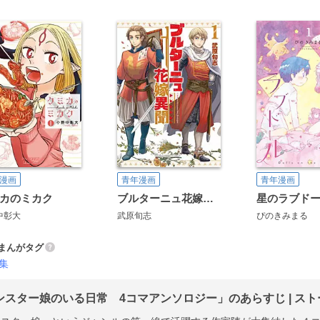
漫画
青年漫画
青年漫画
カのミカク
ブルターニュ花嫁異聞
星のラブド
中彰大
武原旬志
ぴのきみまる
まんがタグ
集
ンスター娘のいる日常 4コマアンソロジー」のあらすじ | スト