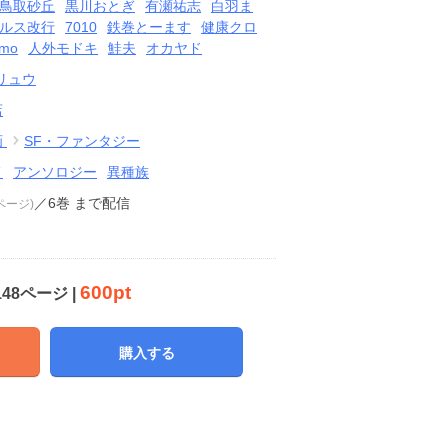
鳥取砂丘
黒川おとぎ
有瀬祐志
白羽ま
ルス改行
7010
鉄巻とーます
健康クロ
emo
人外モドキ
鮭夫
オカヤド
Cリュウ
店
画
SF・ファンタジー
メ
アンソロジー
異種族
／6巻
まで配信
8ページ)
600pt
148ページ |
購入する