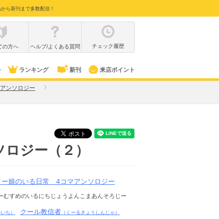
品から新刊まで多数配信！
チェック履歴
ての方へ
ヘルプ/よくある質問
ル
ランキング
新刊
来店ポイント
マアンソロジー
ソロジー（２）
ター娘のいる日常 4コマアンソロジー
ーむすめのいるにちじょうよんこまあんそろじー
クール教信者
ついち）
（くーるきょうしんじゃ）