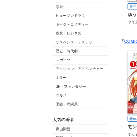
青年
恋愛
ヒューマンドラマ
ゆう
ギャグ・コメディー
職業・ビジネス
「
COM
サスペンス・ミステリー
歴史・時代劇
スポーツ
アクション・アドベンチャー
ホラー
SF・ファンタジー
グルメ
医療・病院系
青年
人気の著者
青山剛昌
オカ