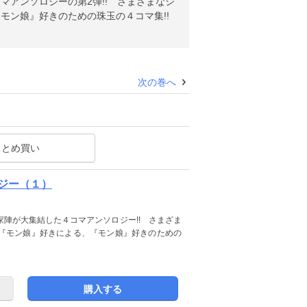
アンソロジーの第2弾!! さまざまなシ
モン娘』好きのための珠玉の４コマ集!!
次の巻へ
まとめ買い
ジー（１）
陣が大集結した４コマアンソロジー!! さまざま
『モン娘』好きによる、『モン娘』好きのための
購入する