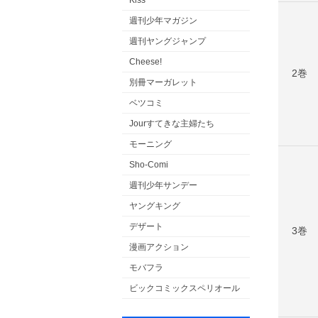
Kiss
週刊少年マガジン
週刊ヤングジャンプ
Cheese!
2巻
別冊マーガレット
ベツコミ
Jourすてきな主婦たち
モーニング
Sho-Comi
週刊少年サンデー
ヤングキング
デザート
3巻
漫画アクション
モバフラ
ビックコミックスペリオール