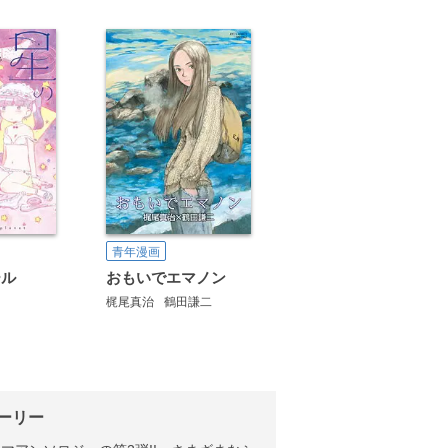
青年漫画
ール
おもいでエマノン
梶尾真治
鶴田謙二
ーリー