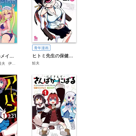
青年漫画
ヒトミ先生の保健室【お試し版】
小林さんちのメイドラゴン 公式同人誌セット～夏だ！オールスターお祭り騒ぎ～ 【電子限定クール教信者描き下ろし付】
鮭夫
鮭夫
堀博昭
伊藤ハチ
歌麿
あづま笙子
浜田よしかづ
すたひろ
ノブヨシ侍
鬼島大車輪
里好
河合朗
kinntarou
中村カンコ
藤田かくじ
紺野あずれ
昆布わ