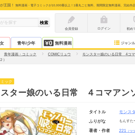
が王国！
無料漫画・電子コミックが10,000冊以上！1冊丸ごと無料、期間限定無料漫画、完結作
ログイン
会員登録
初め
少女
青年/少年
無料漫画
ジャン
青年漫画・コミック
COMICリュウ
モンスター娘のいる日常 4コ
２）
コミック
ンスター娘のいる日常 ４コマアン
タイトル
モンス
ふりがな
もんすた
著者・作者
221
（つ