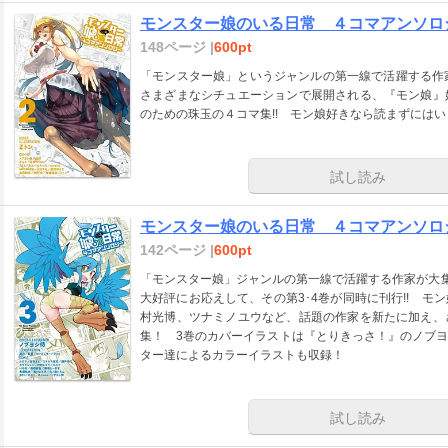
モンスター娘のいる日常 ４コマアンソロ
148ページ |
600pt
「モンスター娘」というジャンルの第一線で活躍する作
さまざまなシチュエーションで展開される、『モン娘』
のための珠玉の４コマ集!! モン娘好きなら読まずにはいら
試し読み
モンスター娘のいる日常 ４コマアンソロ
142ページ |
600pt
「モンスター娘」ジャンルの第一線で活躍する作家が大集
大好評にお応えして、その第3･4巻が同時に刊行!! 
村光博、ツナミノユウなど、話題の作家を新たに加え、
集！ 3巻のカバーイラストは『とりきっさ！』のノブ
ター達によるカラーイラストも収録！
試し読み