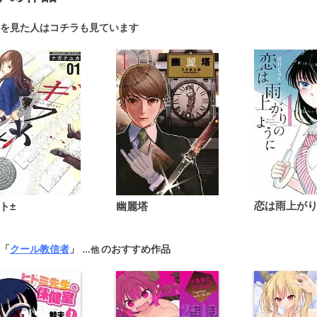
を見た人はコチラも見ています
ト±
幽麗塔
 「
クール教信者
」
のおすすめ作品
…他