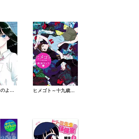
恋は雨上がりのように
ヒメゴト～十九歳の制服～