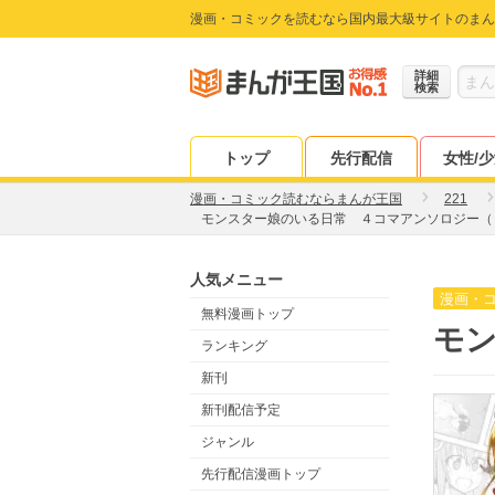
漫画・コミックを読むなら国内最大級サイトのまん
詳細
検索
トップ
先行配信
女性/
漫画・コミック読むならまんが王国
221
モンスター娘のいる日常 ４コマアンソロジー（
人気メニュー
漫画・
無料漫画トップ
モ
ランキング
新刊
新刊配信予定
ジャンル
先行配信漫画トップ