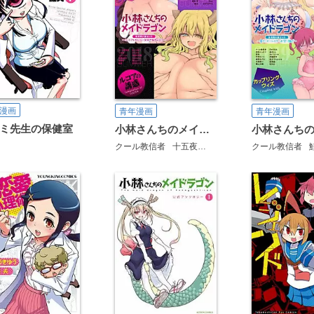
漫画
青年漫画
青年漫画
ミ先生の保健室
小林さんちのメイドラゴン 公式同人誌セット～ルコア＆イルルに××されちゃう！？～ 【電子限定クール教信者描き下ろし付】
クール教信者
十五夜
コンノトヒロ
クール教信者
雪國おまる