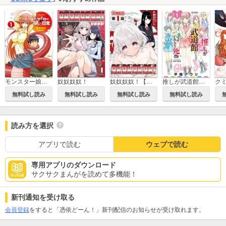
モンスター娘のいる日常
推しが武道館いってくれたら死ぬ
ク
奴奴奴奴！
奴奴奴奴！【単話版】
無料試し読み
無料試し読み
無料試し読み
無料試し読み
読み方を選択
アプリで読む
ウェブで読む
専用アプリのダウンロード
サクサクまんがを読めて多機能！
新刊通知を受け取る
会員登録
をすると「憑依どーん！」新刊配信のお知らせが受け取れます。