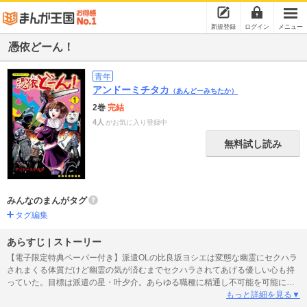
新規登録
ログイン
メニュー
憑依どーん！
青年
アンドーミチタカ
（あんどーみちたか）
2巻
完結
4人
がお気に入り登録中
無料試し読み
みんなのまんがタグ
タグ編集
あらすじ | ストーリー
【電子限定特典ペーパー付き】派遣OLの比良坂ヨシエは変態な幽霊にセクハラ
されまくる体質だけど幽霊の気が済むまでセクハラされてあげる優しい心も持
っていた。目標は派遣の星・叶夕介。あらゆる職種に精通し不可能を可能にす
る男、通称Mr.ポッシブル！ 同じく叶に憧れるヨシエの先輩・ナギサは巨乳な
もっと詳細を見る▼
のにちょっぴり自己中！ そんな愉快な仲間達とヨシエのお仕事奮闘物語！