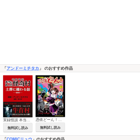
「
アンドーミチタカ
」 のおすすめ作品
憑依どーん！【お試し版】
実録怪談 本当にあった怪奇村 土葬に纏わる話
無料試し読み
無料試し読み
「
COMICリュウ
」のおすすめ作品