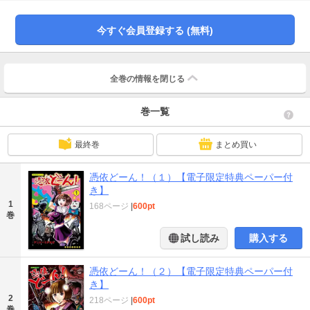
さ～て、今回のヨシエの派遣先と出会う変態幽霊は？
今すぐ会員登録する (無料)
全巻の情報を
閉じる
巻一覧
最終巻
まとめ買い
憑依どーん！（１）【電子限定特典ペーパー付
き】
1
168ページ
|
600pt
巻
試し読み
購入する
憑依どーん！（２）【電子限定特典ペーパー付
き】
2
218ページ
|
600pt
巻