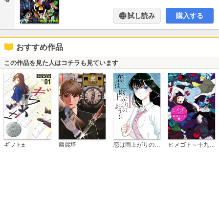
試し読み
購入する
おすすめ作品
この作品を見た人はコチラも見ています
恋は雨上がりのように
ギフト±
幽麗塔
ヒメゴト～十九歳の制服～