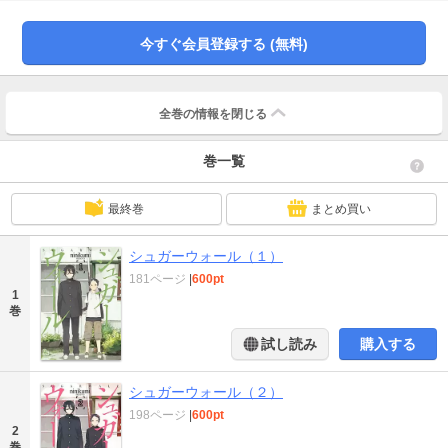
今すぐ会員登録する (無料)
全巻の情報を
閉じる
巻一覧
最終巻
まとめ買い
シュガーウォール（１）
181ページ
|
600pt
1
巻
試し読み
購入する
シュガーウォール（２）
198ページ
|
600pt
2
巻