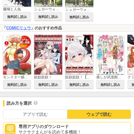
珊瑚と人魚
シュガーウォール【お試し版】
シュガーウォール【分冊版】
無料試し読み
無料試し読み
無料試し読み
「
COMICリュウ
」のおすすめ作品
モンスター娘のいる日常
推しが武道館いってくれたら死ぬ
ク
奴奴奴奴！
奴奴奴奴！【単話版】
無料試し読み
無料試し読み
無料試し読み
無料試し読み
読み方を選択
アプリで読む
ウェブで読む
専用アプリのダウンロード
サクサクまんがを読めて多機能！