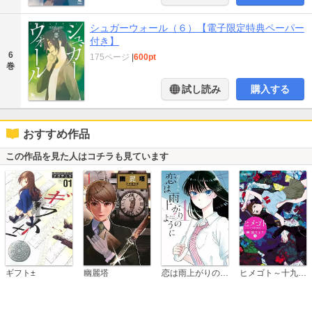
シュガーウォール（６）【電子限定特典ペーパー
付き】
6
175ページ
|
600pt
巻
試し読み
購入する
おすすめ作品
この作品を見た人はコチラも見ています
恋は雨上がりのように
ギフト±
幽麗塔
ヒメゴト～十九歳の制服～