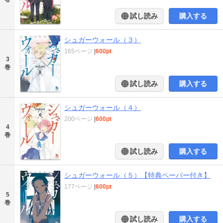
試し読み
購入する
シュガーウォール（３）
165ページ
|
600pt
3
巻
試し読み
購入する
シュガーウォール（４）
200ページ
|
600pt
4
巻
試し読み
購入する
シュガーウォール（５）【特典ペーパー付き】
177ページ
|
600pt
5
巻
試し読み
購入する