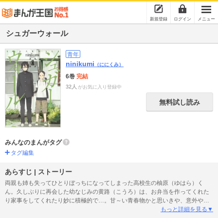
新規登録
ログイン
メニュー
シュガーウォール
青年
ninikumi
（ににくみ）
6巻
完結
32人
がお気に入り登録中
無料試し読み
みんなのまんがタグ
タグ編集
あらすじ | ストーリー
両親も姉も失ってひとりぼっちになってしまった高校生の柚原（ゆはら）く
ん。久しぶりに再会した幼なじみの黄路（こうろ）は、お弁当を作ってくれた
り家事をしてくれたり妙に積極的で…。甘～い青春物かと思いきや、意外や危
険な匂いもプンプン漂う新感覚ラブストーリー！
もっと詳細を見る▼