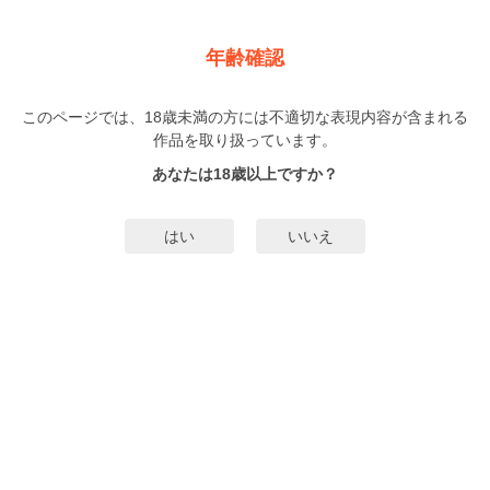
新規登録
ログイン
メニュー
年齢確認
シンパシィ 【単話売】
このページでは、18歳未満の方には不適切な表現内容が含まれる
TL
作品を取り扱っています。
イケユウコ
（いけゆうこ）
1巻
完結
あなたは18歳以上ですか？
無料試し読み
はい
いいえ
みんなのまんがタグ
タグ編集
あらすじ | ストーリー
社会人になった彼に予定をドタキャンされてばかり。 歩み寄ろうとしてもす
れ違う一方……そんな時、軽めの男子とデートすることに？ ※本作品は、他コ
ンテンツに収録されている場合がございます。重複購入にご注意ください。
もっと詳細を見る▼