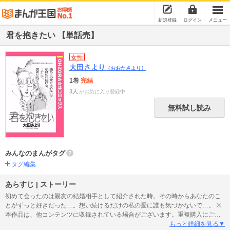
新規登録
ログイン
メニュー
君を抱きたい 【単話売】
女性
大田さより
（おおたさより）
1巻
完結
3人
がお気に入り登録中
無料試し読み
みんなのまんがタグ
タグ編集
あらすじ | ストーリー
初めて会ったのは親友の結婚相手として紹介された時。その時からあなたのこ
とがずっと好きだった…。想い続けるだけの私の愛に誰も気づかないで…。 ※
本作品は、他コンテンツに収録されている場合がございます。重複購入にご注
意ください。
もっと詳細を見る▼