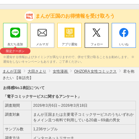
まんが王国のお得情報を受け取ろう
友だち追加
メルマガ
アプリ通知
フォロー
いいね
限定クーポン
※通知する情報およびタイミングが異なりますので、併せて受け取ることをお勧めします。 ※
通知をしないキャンペーンもあります。ご了承ください。
まんが王国
大田さより
女性漫画
OHZORA 女性コミックス
君を抱
きたい 【単話売】
お得感No.1表記について
「電子コミックサービスに関するアンケート」
調査期間
2026年3月6日～2026年3月18日
調査対象
まんが王国または主要電子コミックサービスのうちいずれか
をメイン且つ有料で利用している20歳～69歳の男女
サンプル数
1,236サンプル
調査方法
インターネットリサーチ