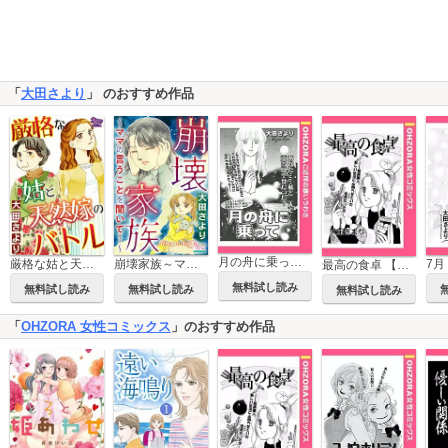
「
大田さより
」 のおすすめ作品
月の舟に乗って 【単話売】
厳格な姑と天然嫁のバトル
崩壊家族～ママの言うことを聞いて！～
最高の食卓 【単話売】
無料試し読み
無料試し読み
無料試し読み
無料試し読み
「
OHZORA 女性コミックス
」のおすすめ作品