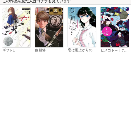
この作品を見た人はコチラも見ています
恋は雨上がりのように
ギフト±
幽麗塔
ヒメゴト～十九歳の制服～