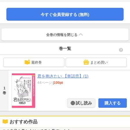
今すぐ会員登録する (無料)
全巻の情報を
閉じる
巻一覧
最終巻
まとめ買い
君を抱きたい 【単話売】(1)
44ページ
|
100pt
1
巻
試し読み
購入する
おすすめ作品