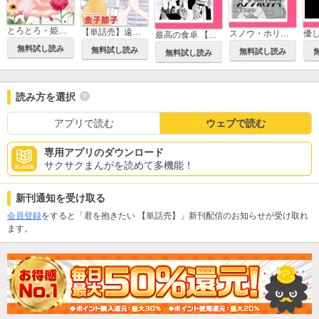
とろとろ・姫あわせ
【単話売】遠い海鳴り
スノウ・ホリディ 【単話売】
最高の食卓 【単話売】
無料試し読み
無料試し読み
無料試し読み
無料試し読み
読み方を選択
アプリで読む
ウェブで読む
専用アプリのダウンロード
サクサクまんがを読めて多機能！
新刊通知を受け取る
会員登録
をすると「君を抱きたい 【単話売】」新刊配信のお知らせが受け取れ
ます。