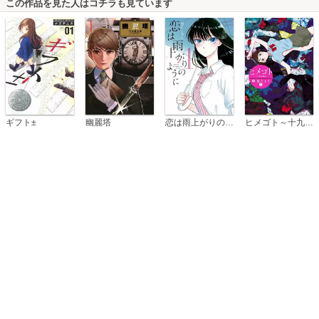
この作品を見た人はコチラも見ています
恋は雨上がりのように
ギフト±
幽麗塔
ヒメゴト～十九歳の制服～