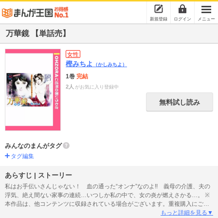
新規登録
ログイン
メニュー
万華鏡 【単話売】
女性
樫みちよ
（かしみちよ）
1巻
完結
2人
がお気に入り登録中
無料試し読み
みんなのまんがタグ
タグ編集
あらすじ | ストーリー
私はお手伝いさんじゃない！ 血の通った“オンナ”なのよ!! 義母の介護、夫の
浮気、絶え間ない家事の連続…いつしか私の中で、女の炎が燃えさかる…。 ※
本作品は、他コンテンツに収録されている場合がございます。重複購入にご注
意ください。
もっと詳細を見る▼