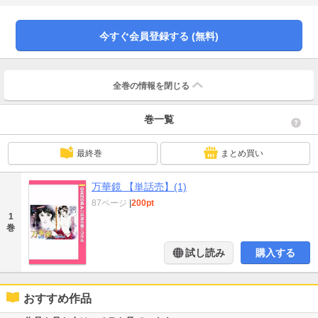
今すぐ会員登録する (無料)
全巻の情報を
閉じる
巻一覧
最終巻
まとめ買い
万華鏡 【単話売】(1)
87ページ
|
200pt
1
巻
試し読み
購入する
おすすめ作品