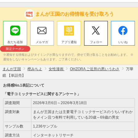
まんが王国のお得情報を受け取ろう
友だち追加
メルマガ
アプリ通知
フォロー
いいね
限定クーポン
※通知する情報およびタイミングが異なりますので、併せて受け取ることをお勧めします。 ※
通知をしないキャンペーンもあります。ご了承ください。
まんが王国
樫みちよ
女性漫画
OHZORA ご近所の悪いうわさ
万華
鏡 【単話売】
お得感No.1表記について
「電子コミックサービスに関するアンケート」
調査期間
2026年3月6日～2026年3月18日
調査対象
まんが王国または主要電子コミックサービスのうちいずれか
をメイン且つ有料で利用している20歳～69歳の男女
サンプル数
1,236サンプル
調査方法
インターネットリサーチ