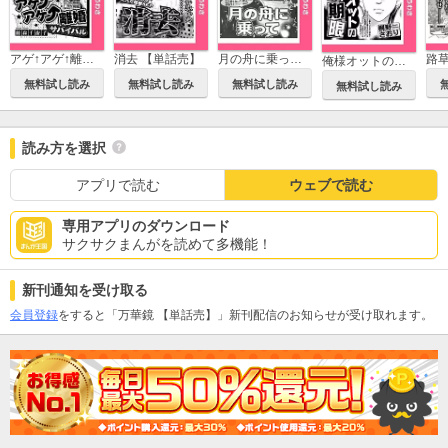
アゲ↑アゲ↑離婚サバイバル 【単話売】
消去 【単話売】
月の舟に乗って 【単話売】
俺様オットの賞味期限 【単話売】
無料試し読み
無料試し読み
無料試し読み
無料試し読み
読み方を選択
アプリで読む
ウェブで読む
専用アプリのダウンロード
サクサクまんがを読めて多機能！
新刊通知を受け取る
会員登録
をすると「万華鏡 【単話売】」新刊配信のお知らせが受け取れます。