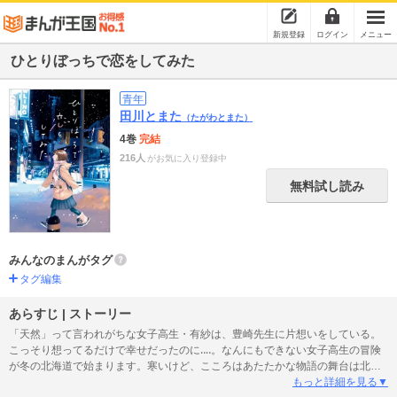
新規登録
ログイン
メニュー
ひとりぼっちで恋をしてみた
青年
田川とまた
（たがわとまた）
4巻
完結
216人
がお気に入り登録中
無料試し読み
みんなのまんがタグ
タグ編集
あらすじ | ストーリー
「天然」って言われがちな女子高生・有紗は、豊崎先生に片想いをしている。
こっそり想ってるだけで幸せだったのに‥‥。なんにもできない女子高生の冒険
が冬の北海道で始まります。寒いけど、こころはあたたかな物語の舞台は北海
道の北見市。北見在住・作家の田川とまた氏が、北見の景色を描き出します。
もっと詳細を見る▼