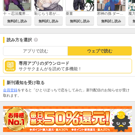
恥じらう君が見たいんだ
亜童
邪神の孫 ダークエルフ姉妹と過ごす異世界引きこもり生活
十 ～忍法魔界転生～
無料試し読み
無料試し読み
無料試し読み
無料試し読み
読み方を選択
アプリで読む
ウェブで読む
専用アプリのダウンロード
サクサクまんがを読めて多機能！
新刊通知を受け取る
会員登録
をすると「ひとりぼっちで恋をしてみた」新刊配信のお知らせが受け
取れます。