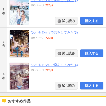
195ページ
|
720pt
2
巻
試し読み
購入する
ひとりぼっちで恋をしてみた(3)
195ページ
|
720pt
3
巻
試し読み
購入する
ひとりぼっちで恋をしてみた(4)
195ページ
|
720pt
4
巻
試し読み
購入する
おすすめ作品