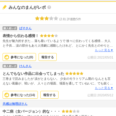
みんなのまんがレポ
(
2.8
)
評価数
5
件
ぱそさん
購入者レポ
表情から伝わる感情！
先生が魅力的すぎた… 落ち着いているようで 徐々に伝わってくる感情… 大人
と子供… 涙の部分もあり人情劇に感動したけれど、 とにかく先生とのやりとり
を見たくて読ませていただきました！ 別にエロはないのにセクシーだったな
もっと見る▼
ぁ。
参考になった(
0
)
報告する
公開日:
2022/05/31
けんさん
購入者レポ
とんでもない作品に出会ってしまった
三巻まで読みましたが 涙がとまらない。 少女のモラトリアム期の なんとも言
えない葛藤が、戦いが、 人々との場面、場面を通して ていねいに、でも鋭く描
かれています。 少女視点だったり、 少年視点だったり、 母視点かもしれない
もっと見る▼
し、 おばあちゃん視点かもしれないけれど どこかしら、 だれかに共感、共鳴
参考になった(
14
)
報告する
公開日:
2020/05/12
してしまって こころがつよく震えます。 ひとりぼっちだったあの日のぼくに
読ませてあげたいし、 そして、大丈夫だよ、と伝えたい。 すこし影を伴う重た
共感は無理ぽさん
いテーマも 垣間見えますが 北海道の雪のパッカンとした 明るさの情景描写に
中二病（女バージョン）的な・・・
救われます。 だれもみな、一人だけれど 独りではないように みんなの笑顔が
叶う終幕を 心待ちにしています。