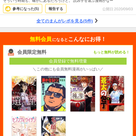
そういう時期も、確かにあるだろうけど。 読み手を選ぶ漫画かなー
参考になった(
5
)
報告する
公開日:
2020/09/03
全てのまんがレポを見る(5件)
無料会員
こんなにお得！
になると
会員限定無料
もっと無料が読める！
会員登録で無料増量
＼この他にも会員無料漫画がいっぱい／