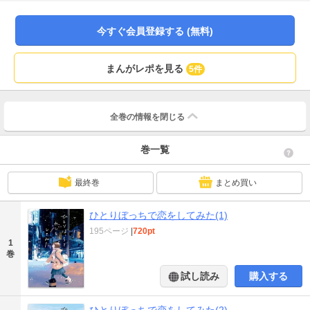
今すぐ会員登録する (無料)
まんがレポを見る
5件
全巻の情報を
閉じる
巻一覧
最終巻
まとめ買い
ひとりぼっちで恋をしてみた(1)
195ページ
|
720pt
1
巻
試し読み
購入する
ひとりぼっちで恋をしてみた(2)