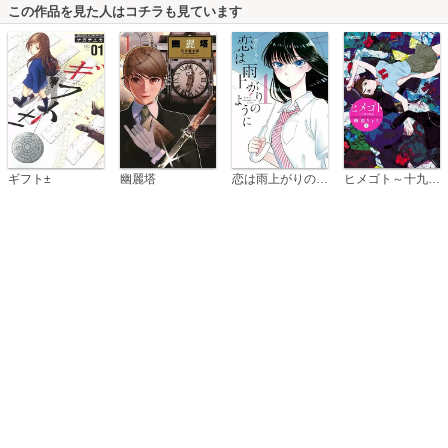
この作品を見た人はコチラも見ています
恋は雨上がりのように
ギフト±
幽麗塔
ヒメゴト～十九歳の制服～