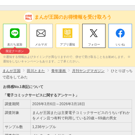
まんが王国のお得情報を受け取ろう
友だち追加
メルマガ
アプリ通知
フォロー
いいね
限定クーポン
※通知する情報およびタイミングが異なりますので、併せて受け取ることをお勧めします。 ※
通知をしないキャンペーンもあります。ご了承ください。
まんが王国
田川とまた
青年漫画
月刊ヤングマガジン
ひとりぼっち
で恋をしてみた
お得感No.1表記について
「電子コミックサービスに関するアンケート」
調査期間
2026年3月6日～2026年3月18日
調査対象
まんが王国または主要電子コミックサービスのうちいずれか
をメイン且つ有料で利用している20歳～69歳の男女
サンプル数
1,236サンプル