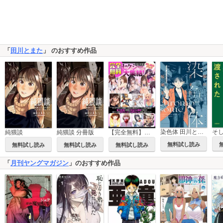
「
田川とまた
」 のおすすめ作品
染色体 田川とまた短編集
純猥談
純猥談 分冊版
【完全無料】ヤンマガセクシーマンガ大集結！ 試し読みパック
無料試し読み
無料試し読み
無料試し読み
無料試し読み
「
月刊ヤングマガジン
」のおすすめ作品