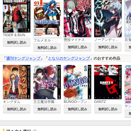
TIGER & BUNNY 2 THE COMIC
懲役マイナス
ノーアンデッド・ノーライフ
フルメタル・パニック！シグマ
無料試し読み
無料試し読み
無料試し読み
無料試し読み
「
週刊ヤングジャンプ
」「
となりのヤングジャンプ
」のおすすめ作品
王立魔法学園の最下生～貧困街上がりの最強魔法師、貴族だらけの学園で無双する～
BUNGO―ブンゴ―
キングダム
GANTZ
ヤ
無料試し読み
無料試し読み
無料試し読み
無料試し読み