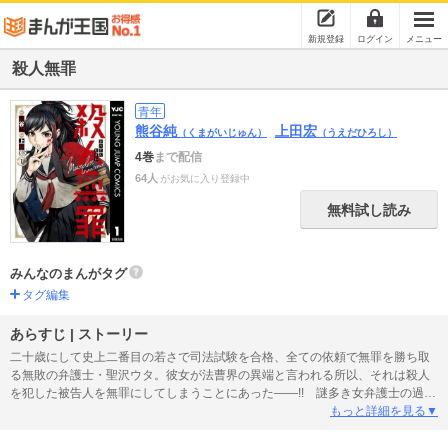
新規登録
ログイン
メニュー
殺人無罪
青年
熊谷純
上田宏
（くまがいじゅん）
（うえだひろし）
4巻
まで配信
64人
がお気に入り登録中
無料試し読み
みんなのまんがタグ
タグ編集
あらすじ | ストーリー
二十歳にして史上二番目の若さで司法試験を合格、全ての依頼で無罪を勝ち取
る無敗の弁護士・聖沢ウタ。彼女が法曹界の異端と言われる所以、それは殺人
を犯した被告人を無罪にしてしまうことにあった――!! 謎多き女弁護士の過去
には何が？ 彼女の真の目的は!? 真実殺しの劇場型法廷ストーリー、ここに
もっと詳細を見る▼
開演!!!