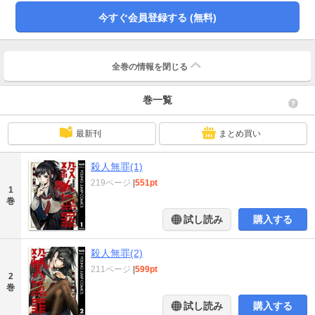
今すぐ会員登録する (無料)
全巻の情報を
閉じる
巻一覧
最新刊
まとめ買い
殺人無罪(1)
219ページ
|
551pt
1
巻
試し読み
購入する
殺人無罪(2)
211ページ
|
599pt
2
巻
試し読み
購入する