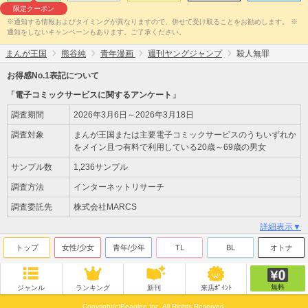
限定クーポン
※通知する情報およびタイミングが異なりますので、併せて受け取ることをお勧めします。 ※
通知をしないキャンペーンもあります。ご了承ください。
まんが王国
熊谷純
青年漫画
週刊ヤングジャンプ
殺人無罪
お得感No.1表記について
「電子コミックサービスに関するアンケート」
調査期間
2026年3月6日～2026年3月18日
調査対象
まんが王国または主要電子コミックサービスのうちいずれか
をメイン且つ有料で利用している20歳～69歳の男女
サンプル数
1,236サンプル
調査方法
インターネットリサーチ
調査委託先
株式会社MARCS
詳細表示▼
トップ
女性/少女
青年/少年
TL
BL
オトナ
無料
ジャンル
ランキング
新刊
来店ﾎﾟｲﾝﾄ
Copyright(c)Beaglee Inc. All Rights Reserved.