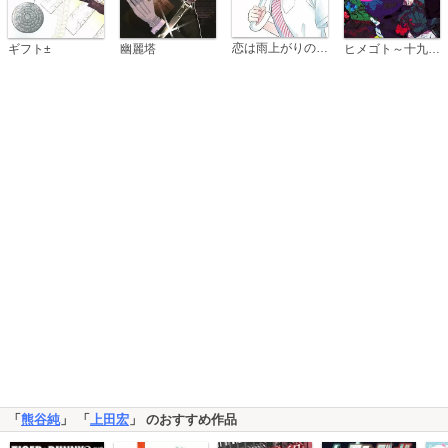
恋は雨上がりのように
ギフト±
幽麗塔
ヒメゴト～十九歳の制服～
「
熊谷純
」 「
上田宏
」 のおすすめ作品