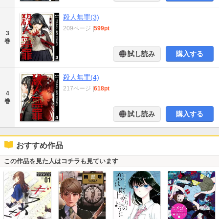
殺人無罪(3)
209ページ
|
599pt
3
巻
試し読み
購入する
殺人無罪(4)
217ページ
|
618pt
4
巻
試し読み
購入する
おすすめ作品
この作品を見た人はコチラも見ています