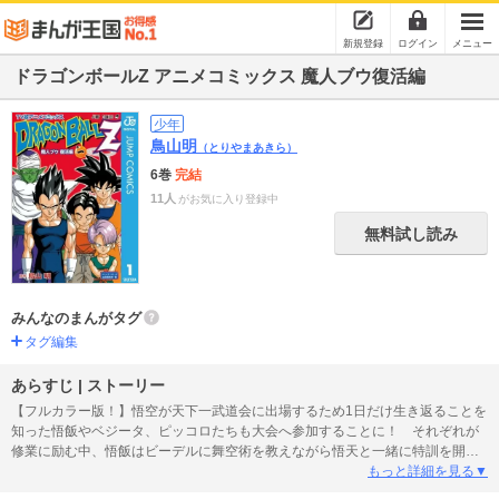
新規登録
ログイン
メニュー
ドラゴンボールZ アニメコミックス 魔人ブウ復活編
少年
鳥山明
（とりやまあきら）
6巻
完結
11人
がお気に入り登録中
無料試し読み
みんなのまんがタグ
タグ編集
あらすじ | ストーリー
【フルカラー版！】悟空が天下一武道会に出場するため1日だけ生き返ることを
知った悟飯やベジータ、ピッコロたちも大会へ参加することに！ それぞれが
修業に励む中、悟飯はビーデルに舞空術を教えながら悟天と一緒に特訓を開
始！ そして、待ちに待った天下一武道会が開幕!! まずは少年の部で、悟天と
もっと詳細を見る▼
トランクスが火花を散らす!!