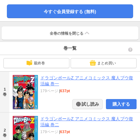
今すぐ会員登録する (無料)
全巻の情報を
閉じる
巻一覧
最終巻
まとめ買い
ドラゴンボールZ アニメコミックス 魔人ブウ復
活編 巻一
1
179ページ
|
637pt
巻
試し読み
購入する
ドラゴンボールZ アニメコミックス 魔人ブウ復
活編 巻二
2
179ページ
|
637pt
巻