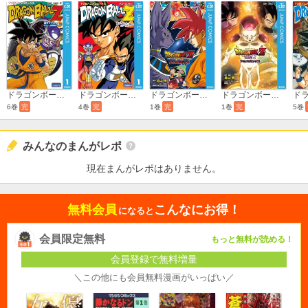
ドラゴンボールZ アニメコミックス 超サイヤ人・ギニュー特戦隊編
ドラゴンボールZ アニメコミックス 超サイヤ人・フリーザ編
ドラゴンボールZ アニメコミックス 神と神
ドラゴンボールZ アニメコミックス 復活の「F」
6巻
完
4巻
完
1巻
完
1巻
完
5巻
みんなのまんがレポ
現在まんがレポはありません。
無料会員
こんなにお得！
になると
会員限定無料
もっと無料が読める！
会員登録で無料増量
＼この他にも会員無料漫画がいっぱい／