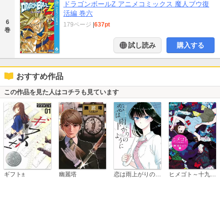
ドラゴンボールZ アニメコミックス 魔人ブウ復
活編 巻六
6
179ページ
|
637pt
巻
試し読み
購入する
おすすめ作品
この作品を見た人はコチラも見ています
恋は雨上がりのように
ギフト±
幽麗塔
ヒメゴト～十九歳の制服～