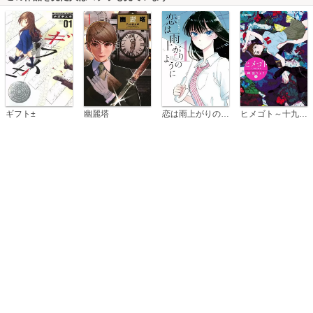
恋は雨上がりのように
ギフト±
幽麗塔
ヒメゴト～十九歳の制服～