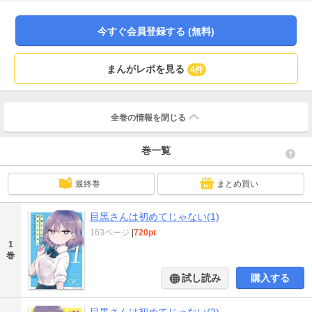
AtoZ！
今すぐ会員登録する (無料)
まんがレポを見る
4件
全巻の情報を
閉じる
巻一覧
最終巻
まとめ買い
目黒さんは初めてじゃない(1)
163ページ
|
720pt
1
巻
試し読み
購入する
目黒さんは初めてじゃない(2)