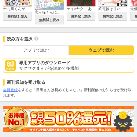
十九川くんが困らせてくる！
ケイ×ヤク －あぶない相棒－
終電後は甘いキスして
恋ヶ窪くんにはじめてを奪われました
無料試し読み
無料試し読み
無料試し読み
無料試し読み
読み方を選択
アプリで読む
ウェブで読む
専用アプリのダウンロード
サクサクまんがを読めて多機能！
新刊通知を受け取る
会員登録
をすると「目黒さんは初めてじゃない」新刊配信のお知らせが受け取
れます。