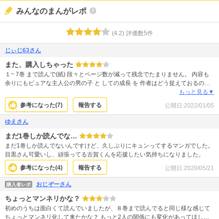
みんなのまんがレポ
(
4.2
)
評価数
5
件
じぃじ63さん
また、購入しちゃった
１~ 7巻 まで読んで(紙) 段々とページ数が減って残念でたまりません。 内容も
余りにもピュアな主人公の男の子 と しての成長 を 作者はどう捉えておるのか
… 小学校高学年~高校生 の 欲望は どこ？ と 思いながらも つい購入してしま
もっと見る▼
う、不思議な作品 です。
参考になった(
7
)
報告する
公開日:
2022/01/05
ゆえさん
まだ1巻しか読んでな…
まだ1巻しか読んでないんですけど、久しぶりにキュンってするマンガでした。
目黒さん可愛いし、頑張ってる古賀くんを応援したい気持ちになりました。
参考になった(
4
)
報告する
公開日:
2020/05/21
おじぞーさん
購入者レポ
ちょっとマンネリかな？
初めのうちは面白くて読んでいましたが、８巻まで読んでると同じ様な感じて
ちょっとマンネリ化して来たかな？ もっと2人の関係にも変化があってほし