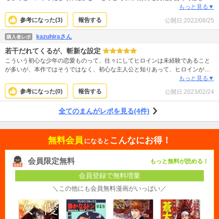
い。 ９巻もこのままなら、先は無いかな？
もっと見る▼
参考になった(
3
)
報告する
公開日:
2022/08/25
kazuhiraさん
購入者レポ
若干だれてくるが、斬新な設定
こういう初心な少年の恋愛ものって、往々にしてヒロインは未経験であること
が多いが、本作ではそうではなく、初心な主人公と知りあって、ヒロインがち
ゃんと恋愛の段階を踏んでいくという話。 主人公が奥手すぎてあんまり話が進
もっと見る▼
まないことが難点。
参考になった(
0
)
報告する
公開日:
2023/02/24
全てのまんがレポを見る(4件)
無料会員
こんなにお得！
になると
会員限定無料
もっと無料が読める！
会員登録で無料増量
＼この他にも会員無料漫画がいっぱい／