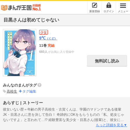
新規登録
ログイン
メニュー
目黒さんは初めてじゃない
少女
9℃
（くど）
11巻
完結
660人
がお気に入り登録中
無料試し読み
みんなのまんがタグ
高校生
タグ編集
あらすじ | ストーリー
彼女いない歴＝年齢の男子高校生・古賀くんは、学園のマドンナである後輩
JK・目黒さんに意を決して告白！ 奇跡的にOKをもらうものの「私、処女じゃ
ないですよ」と言われて…!? 経験豊富な美少女・目黒さん(後輩)と、彼女に恋
をした恋愛初心者男子・古賀くん(先輩)のピュアラブコメ。非処女と童貞の純愛
もっと詳細を見る▼