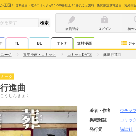
が王国！
無料漫画・電子コミックが10,000冊以上！1冊丸ごと無料、期間限定無料漫画、完結作
ログイン
会員登録
初め
ジャ
年
TL
BL
オトナ
無料漫画
マユージ
青年漫画・コミック
コミックDAYS
葬送行進曲
コミック
行進曲
こうしんきょく
著者・作者
ウチヤ
掲載雑誌
コミック
発行元
講談社