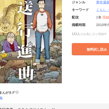
ジャンル
青年漫
キーワード
くらし
配信
1巻
完
掲載時期
2010年
123人
がお気に入り登録中
無料試し読み
まんがタグ
集