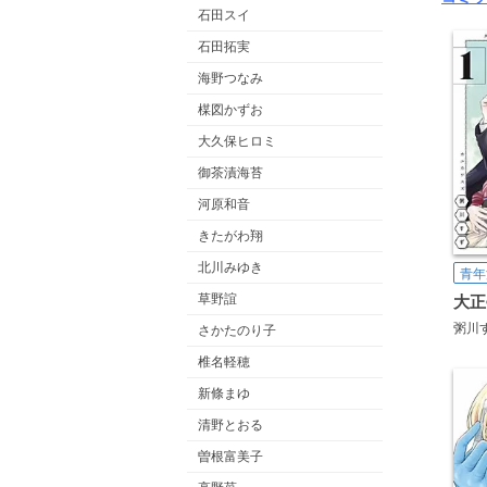
石田スイ
石田拓実
海野つなみ
楳図かずお
大久保ヒロミ
御茶漬海苔
河原和音
きたがわ翔
北川みゆき
青年
草野誼
大正
粥川
さかたのり子
椎名軽穂
新條まゆ
清野とおる
曽根富美子