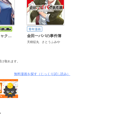
青年漫画
あくまでクジャクの話です。
金田一パパの事件簿
天樹征丸
さとうふみや
受け取れます。
無料漫画を探す（じっくり試し読み）
）