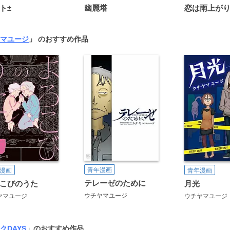
ト±
幽麗塔
マユージ
」 のおすすめ作品
青年漫画
漫画
青年漫画
テレーゼのために
こびのうた
月光
ウチヤマユージ
ヤマユージ
ウチヤマユージ
クDAYS
」のおすすめ作品