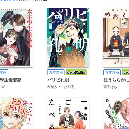
漫画
青年漫画
青年漫画
學生愛妻家
パリピ孔明
すず
四葉夕卜
小川亮
西香はち