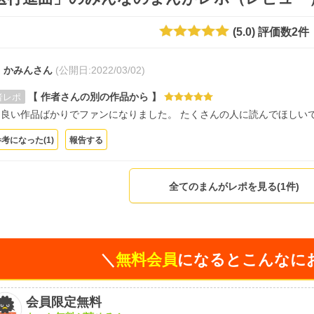
(
5.0
)
評価数
2
件
かみんさん
(公開日:
2022/03/02)
【 作者さんの別の作品から 】
者レポ
も良い作品ばかりでファンになりました。 たくさんの人に読んでほしい
参考になった(
1
)
報告する
全てのまんがレポを見る(1件)
＼
無料会員
になるとこんなに
会員限定無料