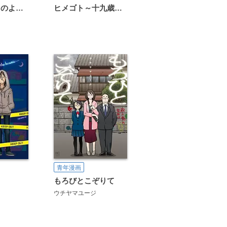
恋は雨上がりのように
ヒメゴト～十九歳の制服～
青年漫画
もろびとこぞりて
ウチヤマユージ