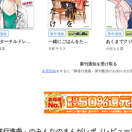
漫画
青年漫画
青年漫画
ドクターチルドレン～小児外科医～
一緒にごはんをたべるだけ
桜花
大町テラス
小出もと貴
新刊通知を受け取る
会員登録
をすると「葬送行進曲」新刊配信のお知らせが
送行進曲」のみんなのまんがレポ（レビュー