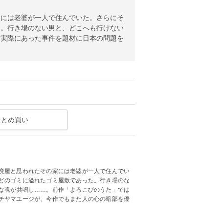
家には老婆が一人で住んでいた。さらにそ
た。行き場のない男と、どこへも行けない
は実際にあった事件を題材に日本の問題を
まとめ買い
廃屋と思われたその家には老婆が一人で住んでい
どのゴミに溢れたゴミ屋敷であった。行き場のな
な魂が共鳴し……。前作「よろこびのうた」では
チヤマユージが、今作でもまた人の心の暗部を優