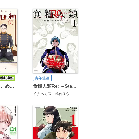
青年漫画
波うららかに、めおと日和
食糧人類Re: －Starving Re:velation－
イナベカズ
蔵石ユウ
水谷健吾