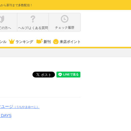
品から新刊まで多数配信！
チェック履歴
ての方へ
ヘルプ/よくある質問
ンル
ランキング
新刊
来店ポイント
マユージ
（うちやまゆーじ）
DAYS