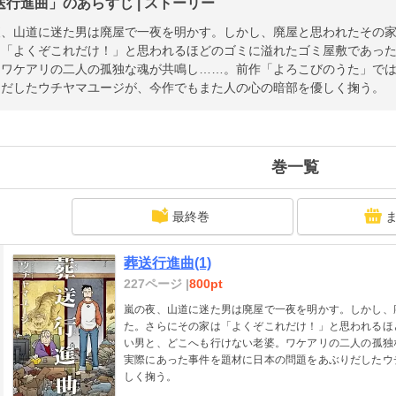
送行進曲」のあらすじ | ストーリー
夜、山道に迷た男は廃屋で一夜を明かす。しかし、廃屋と思われたその
は「よくぞこれだけ！」と思われるほどのゴミに溢れたゴミ屋敷であっ
。ワケアリの二人の孤独な魂が共鳴し……。前作「よろこびのうた」で
りだしたウチヤマユージが、今作でもまた人の心の暗部を優しく掬う。
巻一覧
最終巻
葬送行進曲(1)
227ページ |
800pt
嵐の夜、山道に迷た男は廃屋で一夜を明かす。しかし、
た。さらにその家は「よくぞこれだけ！」と思われるほ
い男と、どこへも行けない老婆。ワケアリの二人の孤独
実際にあった事件を題材に日本の問題をあぶりだしたウ
しく掬う。