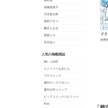
高野苺
高橋留美子
乃木坂太郎
東村アキコ
青年
藤沢とおる
真島ヒロ
秋野
矢沢あい
人気の掲載雑誌
BE・LOVE
ストーリーな女たち
プチコミック
週刊ヤングマガジン
週刊少年ジャンプ
ビッグコミックスピリッツ
Kiss
「葬