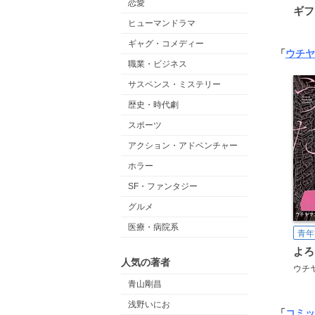
恋愛
ギフ
ヒューマンドラマ
ギャグ・コメディー
「
ウチヤ
職業・ビジネス
サスペンス・ミステリー
歴史・時代劇
スポーツ
アクション・アドベンチャー
ホラー
SF・ファンタジー
グルメ
医療・病院系
青年
よろ
人気の著者
ウチ
青山剛昌
浅野いにお
「
コミッ