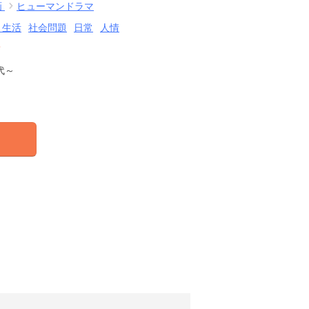
画
ヒューマンドラマ
・生活
社会問題
日常
人情
結
代～