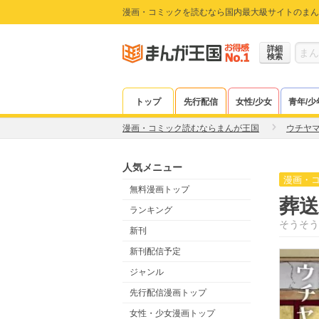
漫画・コミックを読むなら国内最大級サイトのまん
詳細
検索
トップ
先行配信
女性/少女
青年/少
漫画・コミック読むならまんが王国
ウチヤ
人気メニュー
漫画・
無料漫画トップ
葬送
ランキング
そうそう
新刊
新刊配信予定
ジャンル
先行配信漫画トップ
女性・少女漫画トップ