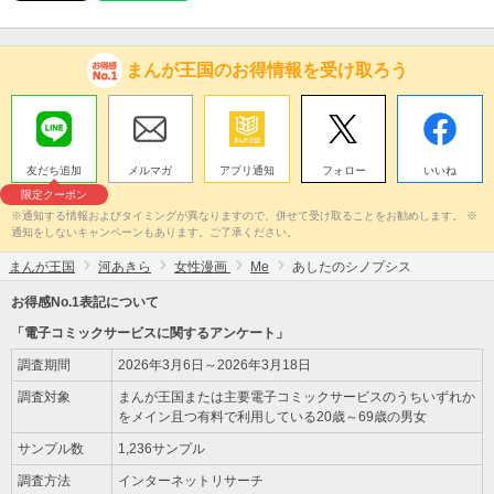
まんが王国のお得情報を受け取ろう
友だち追加
メルマガ
アプリ通知
フォロー
いいね
限定クーポン
※通知する情報およびタイミングが異なりますので、併せて受け取ることをお勧めします。 ※
通知をしないキャンペーンもあります。ご了承ください。
まんが王国
河あきら
女性漫画
Me
あしたのシノプシス
お得感No.1表記について
「電子コミックサービスに関するアンケート」
調査期間
2026年3月6日～2026年3月18日
調査対象
まんが王国または主要電子コミックサービスのうちいずれか
をメイン且つ有料で利用している20歳～69歳の男女
サンプル数
1,236サンプル
調査方法
インターネットリサーチ