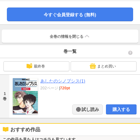
今すぐ会員登録する (無料)
全巻の情報を
閉じる
巻一覧
最終巻
まとめ買い
あしたのシノプシス(1)
202ページ
|
720pt
1
巻
試し読み
購入する
おすすめ作品
この作品を見た人はコチラも見ています