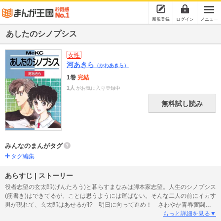
新規登録
ログイン
メニュー
あしたのシノプシス
女性
河あきら
（かわあきら）
1巻
完結
1人
がお気に入り登録中
無料試し読み
みんなのまんがタグ
タグ編集
あらすじ | ストーリー
役者志望の玄太郎(げんたろう)と暮らすまなみは脚本家志望。人生のシノプシス
(筋書き)はできてるが、ことは思うようには運ばない。そんな二人の前にイカす
男が現れて、玄太郎はあせるが!? 明日に向って進め！ さわやか青春奮闘
記。
もっと詳細を見る▼