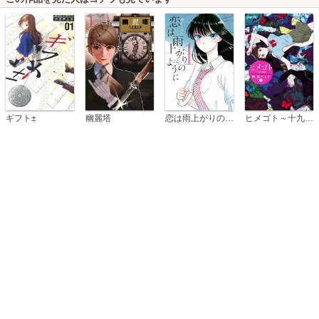
恋は雨上がりのように
ギフト±
幽麗塔
ヒメゴト～十九歳の制服～