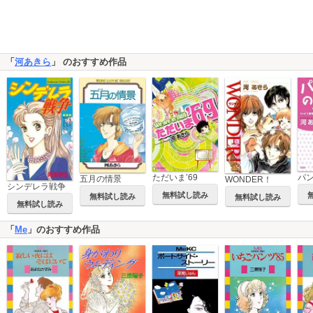
「
河あきら
」 のおすすめ作品
ただいま’69
五月の情景
WONDER！
シンデレラ戦争
無料試し読み
無料試し読み
無料試し読み
無料試し読み
「
Me
」のおすすめ作品