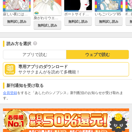
寂しい夜にはそばにいて
ポートサイド・ストーリー
いちごパンツ’85
if
身がわりウエディング
無料試し読み
無料試し読み
無料試し読み
無料試し読み
読み方を選択
アプリで読む
ウェブで読む
専用アプリのダウンロード
サクサクまんがを読めて多機能！
新刊通知を受け取る
会員登録
をすると「あしたのシノプシス」新刊配信のお知らせが受け取れま
す。