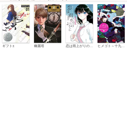
恋は雨上がりのように
ギフト±
幽麗塔
ヒメゴト～十九歳の制服～