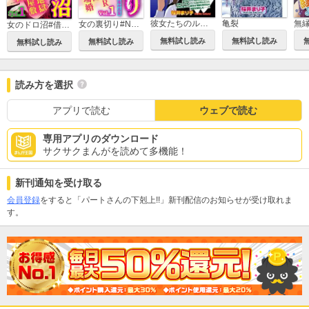
彼女たちのルール
亀裂
女の裏切り#NTR#復讐#墓場婚 生田悠理作品集
女のドロ沼#借金地獄#ゴミ屋敷#復讐 伊東爾子作品集
無料試し読み
無料試し読み
無料試し読み
無料試し読み
読み方を選択
アプリで読む
ウェブで読む
専用アプリのダウンロード
サクサクまんがを読めて多機能！
新刊通知を受け取る
会員登録
をすると「パートさんの下剋上!!」新刊配信のお知らせが受け取れま
す。