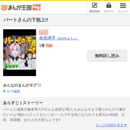
新規登録
ログイン
メニュー
パートさんの下剋上!!
女性
永矢洋子
（ながやようこ）
1巻
完結
無料試し読み
みんなのまんがタグ
タグ編集
あらすじ | ストーリー
パートに成果主義者導入!?そんな迷惑な!!私たちみんな今まで通りのんびり働き
たいのよ!!後から入ってきたくせに一人でやる気になられても困るわ!!結婚、出
産、再就職、女の人生大変なんです!!
もっと詳細を見る▼