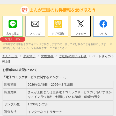
まんが王国のお得情報を受け取ろう
友だち追加
メルマガ
アプリ通知
フォロー
いいね
限定クーポン
※通知する情報およびタイミングが異なりますので、併せて受け取ることをお勧めします。 ※
通知をしないキャンペーンもあります。ご了承ください。
まんが王国
永矢洋子
女性漫画
ご近所の悪いうわさ
パートさんの下
剋上!!
お得感No.1表記について
「電子コミックサービスに関するアンケート」
調査期間
2026年3月6日～2026年3月18日
調査対象
まんが王国または主要電子コミックサービスのうちいずれか
をメイン且つ有料で利用している20歳～69歳の男女
サンプル数
1,236サンプル
調査方法
インターネットリサーチ