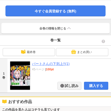
今すぐ会員登録する (無料)
全巻の情報を
閉じる
巻一覧
最終巻
まとめ買い
パートさんの下剋上!!(1)
45ページ
|
100pt
1
巻
試し読み
購入する
おすすめ作品
この作品を見た人はコチラも見ています