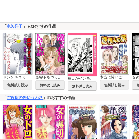
「
永矢洋子
」 のおすすめ作品
サンゲキコミックvol.3～悲惨すぎる子供たち
本当に怖いご近所SP vol.5～逆恨みの家～
激安不倫で人生詰んだ ～安・近・短でヤリ捨てられて～
毎日がインモラル 【単話売】
無料試し読み
無料試し読み
無料試し読み
無料試し読み
「
ご近所の悪いうわさ
」のおすすめ作品