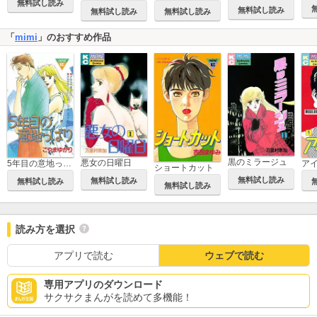
無料試し読み
無料試し読み
無料試し読み
無料試し読み
「
mimi
」のおすすめ作品
黒のミラージュ
悪女の日曜日
5年目の意地っぱり
ア
ショートカット
無料試し読み
無料試し読み
無料試し読み
無料試し読み
読み方を選択
アプリで読む
ウェブで読む
専用アプリのダウンロード
サクサクまんがを読めて多機能！