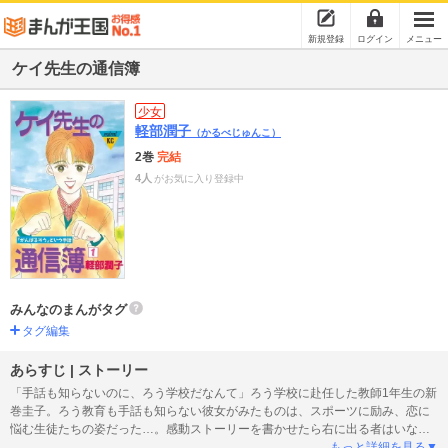
新規登録
ログイン
メニュー
ケイ先生の通信簿
少女
軽部潤子
（かるべじゅんこ）
2巻
完結
4人
がお気に入り登録中
みんなのまんがタグ
タグ編集
あらすじ | ストーリー
「手話も知らないのに、ろう学校だなんて」ろう学校に赴任した教師1年生の新
巻圭子。ろう教育も手話も知らない彼女がみたものは、スポーツに励み、恋に
悩む生徒たちの姿だった…。感動ストーリーを書かせたら右に出る者はいない
軽部潤子が、新任教師・圭子と生徒との交流の中で起こる「ろう教育」の現実
もっと詳細を見る▼