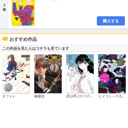
2
巻
購入する
おすすめ作品
この作品を見た人はコチラも見ています
恋は雨上がりのように
ギフト±
幽麗塔
ヒメゴト～十九歳の制服～