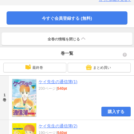
をリアルに描きます！！
今すぐ会員登録する (無料)
全巻の情報を
閉じる
巻一覧
最終巻
まとめ買い
ケイ先生の通信簿(1)
200ページ
|
540pt
1
巻
購入する
ケイ先生の通信簿(2)
190ページ
|
540pt