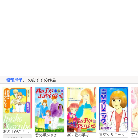
「
軽部潤子
」 のおすすめ作品
君の手がささやいている
ナ
青空クリニック
君の手がささやいている・最終章
新・君の手がささやいている