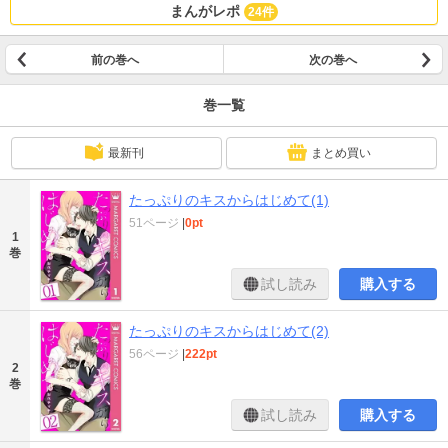
まんがレポ
24件
前の巻へ
次の巻へ
巻一覧
最新刊
まとめ買い
たっぷりのキスからはじめて(1)
51ページ
|
0pt
1
巻
試し読み
購入する
たっぷりのキスからはじめて(2)
56ページ
|
222pt
2
巻
試し読み
購入する