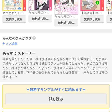
たっぷりのキスからはじめて 単行本版
ネコとわたしのふたり暮らし
【単話売】幸せはどの先に
たっぷりのキスからはじめて【タテヨミ】
無料試し読み
無料試し読み
無料試し読み
無料試し読み
みんなのまんがタグ
タグ編集
あらすじ|ストーリー
再会を果たしたふたり。柳はひばりの服を脱がせて優しく愛撫する。あまりの
気持ちよさになんとひばりは感じてアソコが濡れてしまった。満足気なひばり
だが、柳はまだ勃たなかったようだ。ひばりに自分のアソコが治るまでここに
滞在している間、下半身の面倒をみてもらうと爆弾発言！ 果たしてひばりの
運命は…!?
▼無料でサンプルがすぐに読めます▼
試し読み