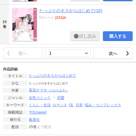
たっぷりのキスからはじめて(10)
52ページ
|
222pt
10
巻
試し読み
購入する
前へ
次へ
作品詳細
たっぷりのキスからはじめて
タイトル
かな
たっぷりのきすからはじめて
梨花チマキ
作家
（りかちまき）
女性コミック
恋愛
ジャンル
くらし・生活
ロマンス
OL
日常
悩み・コンプレックス
キーワード
YOUsweet
掲載雑誌
集英社
発行元
25巻
まで配信
配信