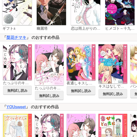
恋は雨上がりのように
ギフト±
幽麗塔
ヒメゴト～十九歳の制服～
「
梨花チマキ
」 のおすすめ作品
たっぷりのキスからはじめて 単行本版
夜通しキスしましょう？
キスはなしでお願いします
たっぷりのキスからはじめて【タテヨミ】
無料試し読み
無料試し読み
無料試し読み
無料試し読み
「
YOUsweet
」 のおすすめ作品