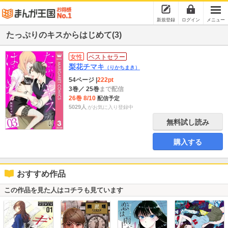
新規登録
ログイン
メニュー
たっぷりのキスからはじめて(3)
女性
ベストセラー
梨花チマキ
（りかちまき）
54ページ
|
222pt
3巻
／ 25巻
まで配信
26巻 8/10
配信予定
5029人
がお気に入り登録中
無料試し読み
購入する
おすすめ作品
この作品を見た人はコチラも見ています