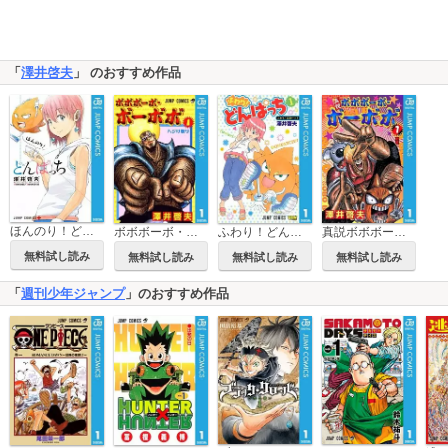
「
澤井啓夫
」 のおすすめ作品
ほんのり！どんぱっち
ボボボーボ・ボーボボ
ふわり！どんぱっち
真説ボボボーボ・ボーボボ
無料試し読み
無料試し読み
無料試し読み
無料試し読み
「
週刊少年ジャンプ
」のおすすめ作品