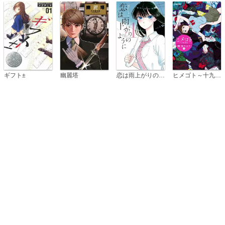
恋は雨上がりのように
ギフト±
幽麗塔
ヒメゴト～十九歳の制服～