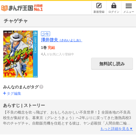
新規登録
ログイン
メニュー
チャゲチャ
少年
澤井啓夫
（さわいよしお）
1巻
完結
4人
がお気に入り登録中
無料試し読み
みんなのまんがタグ
タグ編集
あらすじ | ストーリー
【不良の概念を吹っ飛ばす、おもしろおかしい不良世界！】全国各地の不良高
校生が集結する、暮東京（グレとうきょう）へ2年ぶりに戻ってきた激熱高校3
年のチャゲチャ。自動販売機を住処とする彼は、ヤン必殺技「人間自動二輪」
を引っさげ、地に落ちた激熱高校の名を再び上げようと邁進する！ よい子の
もっと詳細を見る▼
低学年向けヤンキー漫画！ 【同時収録】黒梟