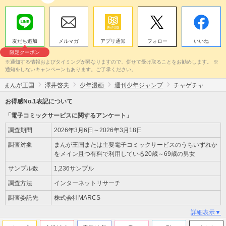
友だち追加
メルマガ
アプリ通知
フォロー
いいね
限定クーポン
※通知する情報およびタイミングが異なりますので、併せて受け取ることをお勧めします。 ※
通知をしないキャンペーンもあります。ご了承ください。
まんが王国
澤井啓夫
少年漫画
週刊少年ジャンプ
チャゲチャ
お得感No.1表記について
「電子コミックサービスに関するアンケート」
調査期間
2026年3月6日～2026年3月18日
調査対象
まんが王国または主要電子コミックサービスのうちいずれか
をメイン且つ有料で利用している20歳～69歳の男女
サンプル数
1,236サンプル
調査方法
インターネットリサーチ
調査委託先
株式会社MARCS
詳細表示▼