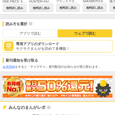
ブラッククローバー
SAKAMOTO DAYS
逃
ONE PIECE モノクロ版
HUNTER×HUNTER モノクロ版
無料試し読み
無料試し読み
無料試し読み
無料試し読み
読み方を選択
アプリで読む
ウェブで読む
専用アプリのダウンロード
サクサクまんがを読めて多機能！
新刊通知を受け取る
会員登録
をすると「チャゲチャ」新刊配信のお知らせが受け取れます。
みんなのまんがレポ