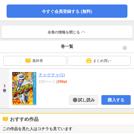
今すぐ会員登録する (無料)
全巻の情報を
閉じる
巻一覧
最終巻
まとめ買い
チャゲチャ(1)
220ページ
|
398pt
1
巻
試し読み
購入する
おすすめ作品
この作品を見た人はコチラも見ています