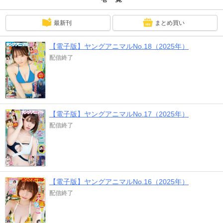
うっかり寝取ってしまう」！巻末グラビアは、えなこPresents「Muse撮影会」
で見つけたのえちゃんが初登場！「三田のえ」♪
最新刊
まとめ買い
【電子版】ヤングアニマルNo.18（2025年）
配信終了
【電子版】ヤングアニマルNo.17（2025年）
配信終了
【電子版】ヤングアニマルNo.16（2025年）
配信終了