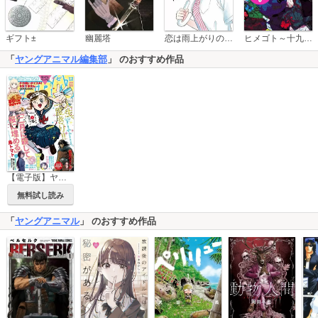
恋は雨上がりのように
ギフト±
幽麗塔
ヒメゴト～十九歳の制服～
「
ヤングアニマル編集部
」 のおすすめ作品
【電子版】ヤングアニマルZERO
無料試し読み
「
ヤングアニマル
」 のおすすめ作品