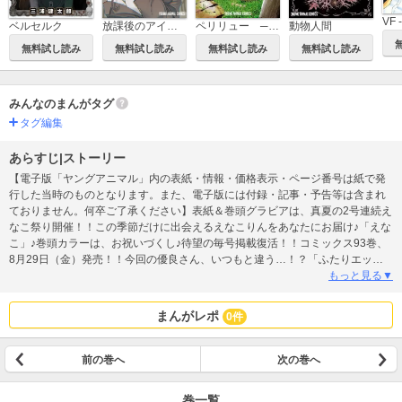
ベルセルク
放課後のアイドルには秘密がある
ペリリュー ─楽園のゲルニカ─
動物人間
無料試し読み
無料試し読み
無料試し読み
無料試し読み
みんなのまんがタグ
タグ編集
あらすじ|ストーリー
【電子版「ヤングアニマル」内の表紙・情報・価格表示・ページ番号は紙で発
行した当時のものとなります。また、電子版には付録・記事・予告等は含まれ
ておりません。何卒ご了承ください】表紙＆巻頭グラビアは、真夏の2号連続え
なこ祭り開催！！この季節だけに出会えるえなこりんをあなたにお届け♪「えな
こ」♪巻頭カラーは、お祝いづくし♪待望の毎号掲載復活！！コミックス93巻、
8月29日（金）発売！！今回の優良さん、いつもと違う…！？「ふたりエッ
チ」！特別掲載！2015年、戦後70周年に発表された『ペリリュー―楽園のゲル
もっと見る▼
ニカ―』のプロトタイプ読切『ペリリュー玉砕のあと』を掲載！！さらに映画
情報もアリ！！新連載第三回！脱サラして小説の執筆をはじめた有馬くん。し
まんがレポ
0件
かしその道は困難だらけで…！？「それでも書きたい有馬くん」！大人気連
載！女性宅に押し入った二人組の男…。カグラは止めることが出来るのか！？
「D.ダイバー」！特別出張掲載！最新コミックス、7月29日（火）発売！クセ
前の巻へ
次の巻へ
強エルフの意外な一面が見える特別回を出張掲載！！！！「《最強ステータ
ス》を引き継いで人間に転生した聖獣ベヒーモス、勇者の婚約者（お姫様）を
巻一覧