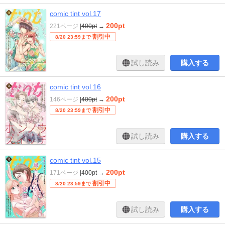
comic tint vol.17
200pt
221ページ
|
400pt
→
割引中
8/20 23:59まで
試し読み
購入する
comic tint vol.16
200pt
146ページ
|
400pt
→
割引中
8/20 23:59まで
試し読み
購入する
comic tint vol.15
200pt
171ページ
|
400pt
→
割引中
8/20 23:59まで
試し読み
購入する