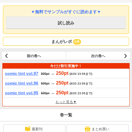
修：ボルテージ）／幼なじみから恋人へ、オトナの初恋じれキュンLOVE「ホン
ノウスイッチ」（KUJIRA）／18歳わんこ系イケメンモデルと恋愛奥手の三十
▼無料でサンプルがすぐに読めます▼
路女子、いちゃいちゃ歳の差ラブ「青山くん、ここでシたらバレちゃうよ？」
第7話（こだち）／年下わんことの甘くてエッチな残業「私のわんこはキスを待
試し読み
てない」第４話（村岡 恵）／天才作曲家と恋人契約からの本気の恋に、元同級
生が参戦！？「恋愛ごっこ小夜曲」第14話（猫目トーチカ）。エリート、オレ
サマ、わんこ、ツンデレ、溺愛……極上の男子との恋、そろってます♪「ｃｏｍ
ｉｃ ｔｉｎｔ」は毎月第一金曜配信です☆
まんがレポ
0件
前の巻へ
次の巻へ
今だけ割引実施中！
250pt
comic tint vol.97
→
500pt
(8/20 23:59まで)
250pt
comic tint vol.96
→
500pt
(8/20 23:59まで)
250pt
comic tint vol.95
→
500pt
(8/20 23:59まで)
もっと見る▼
巻一覧
最新刊
まとめ買い