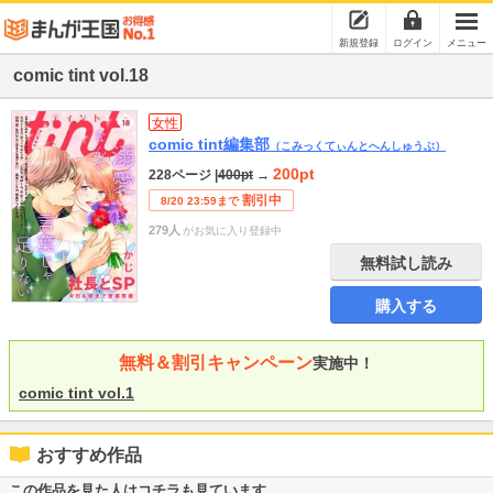
新規登録
ログイン
メニュー
comic tint vol.18
女性
comic tint編集部
（こみっくてぃんとへんしゅうぶ）
200pt
228ページ
|
400pt
→
割引中
8/20 23:59まで
279人
がお気に入り登録中
無料試し読み
購入する
無料＆割引キャンペーン
実施中！
comic tint vol.1
おすすめ作品
この作品を見た人はコチラも見ています