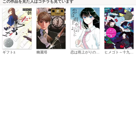
この作品を見た人はコチラも見ています
恋は雨上がりのように
ギフト±
幽麗塔
ヒメゴト～十九歳の制服～