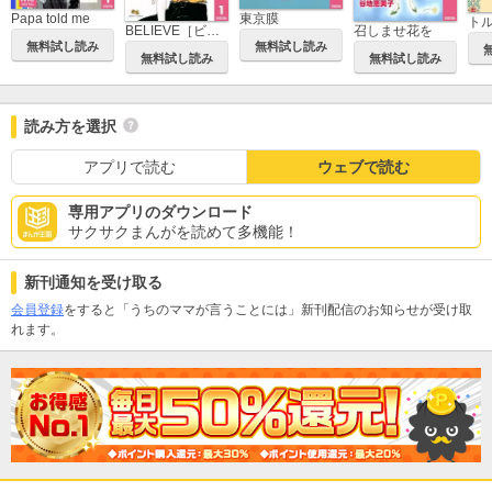
Papa told me
東京膜
BELIEVE［ビリーヴ］
召しませ花を
無料試し読み
無料試し読み
無料試し読み
無料試し読み
読み方を選択
アプリで読む
ウェブで読む
専用アプリのダウンロード
サクサクまんがを読めて多機能！
新刊通知を受け取る
会員登録
をすると「うちのママが言うことには」新刊配信のお知らせが受け取
れます。