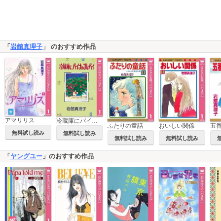
「
岩館真理子
」 のおすすめ作品
アマリリス
冷蔵庫にパイナップル・パイ
ふたりの童話
おいしい関係
五
無料試し読み
無料試し読み
無料試し読み
無料試し読み
「
ヤングユー
」のおすすめ作品