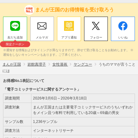
まんが王国のお得情報を受け取ろう
友だち追加
メルマガ
アプリ通知
フォロー
いいね
限定クーポン
※通知する情報およびタイミングが異なりますので、併せて受け取ることをお勧めします。 ※
通知をしないキャンペーンもあります。ご了承ください。
まんが王国
岩館真理子
女性漫画
ヤングユー
うちのママが言うこと
には
お得感No.1表記について
「電子コミックサービスに関するアンケート」
調査期間
2026年3月6日～2026年3月18日
調査対象
まんが王国または主要電子コミックサービスのうちいずれか
をメイン且つ有料で利用している20歳～69歳の男女
サンプル数
1,236サンプル
調査方法
インターネットリサーチ