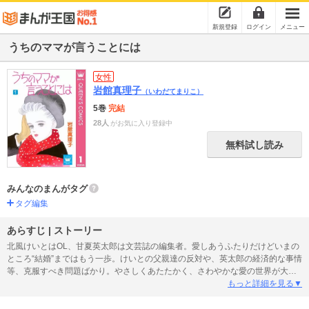
新規登録
ログイン
メニュー
うちのママが言うことには
女性
岩館真理子
（いわだてまりこ）
5巻
完結
28人
がお気に入り登録中
無料試し読み
みんなのまんがタグ
タグ編集
あらすじ | ストーリー
北風けいとはOL、甘夏英太郎は文芸誌の編集者。愛しあうふたりだけどいまの
ところ“結婚”まではもう一歩。けいとの父親達の反対や、英太郎の経済的な事情
等、克服すべき問題ばかり。やさしくあたたかく、さわやかな愛の世界が大評
判のシリーズです。 【同時収録】眠るテレフォン
もっと詳細を見る▼