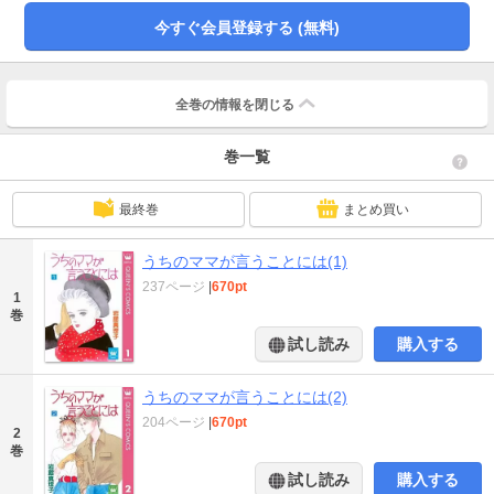
今すぐ会員登録する (無料)
全巻の情報を
閉じる
巻一覧
最終巻
まとめ買い
うちのママが言うことには(1)
237ページ
|
670pt
1
巻
試し読み
購入する
うちのママが言うことには(2)
204ページ
|
670pt
2
巻
試し読み
購入する